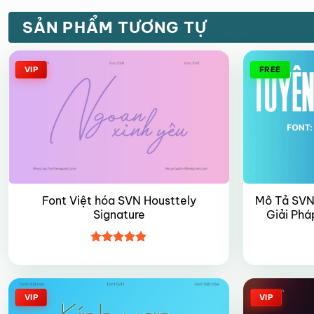
SẢN PHẨM TƯƠNG TỰ
VIP
FREE
Font Việt hóa SVN Housttely
Mô Tả SVN
Signature
Giải Ph
Được xếp
hạng
5
5
sao
VIP
VIP