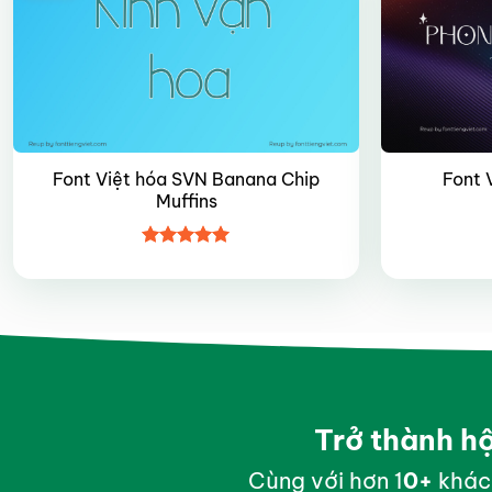
Font Việt hóa SVN Banana Chip
Font 
Muffins
Được xếp
hạng
4.95
5 sao
Trở thành h
Cùng với hơn 1
0
+
khác