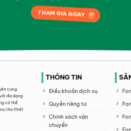
THAM GIA NGAY
THÔNG TIN
SẢ
yên cung
Điều khoản dịch vụ
Fon
với đa dạng
ng có thể
Quyền riêng tư
Fon
vụ cho thiết
Chính sách vận
Fon
chuyển
Fon