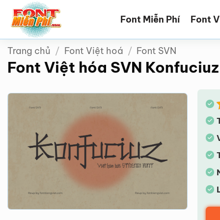
Bỏ
Font Miễn Phí
Font V
qua
nội
dung
Trang chủ
/
Font Việt hoá
/
Font SVN
Font Việt hóa SVN Konfuciuz