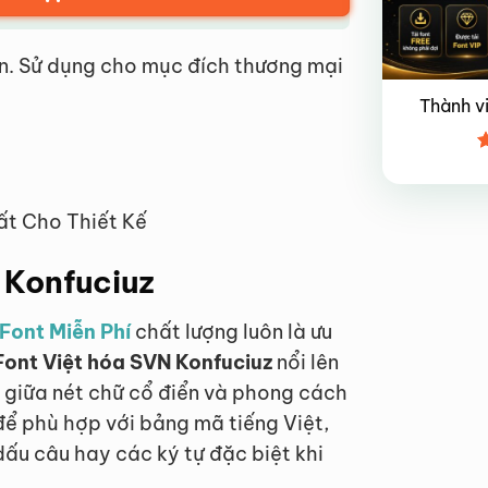
n. Sử dụng cho mục đích thương mại
Thành v
Đ
x
4
ất Cho Thiết Kế
N Konfuciuz
Font Miễn Phí
chất lượng luôn là ưu
Font Việt hóa SVN Konfuciuz
nổi lên
ế giữa nét chữ cổ điển và phong cách
 để phù hợp với bảng mã tiếng Việt,
 dấu câu hay các ký tự đặc biệt khi