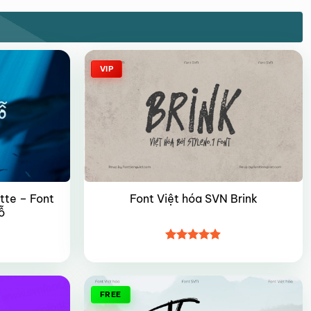
VIP
tte – Font
Font Việt hóa SVN Brink
ỗ
Được xếp
hạng
4.85
5 sao
FREE