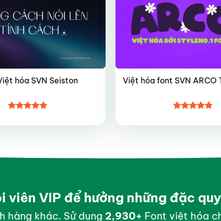
Việt hóa SVN Seiston
Việt hóa font SVN ARCO 
Được xếp
Được xếp
hạng
5
5
hạng
4.8
5
sao
sao
ội viên VIP để hưởng những đặc qu
h hàng khác. Sử dụng
2,999
+
Font việt hóa ch