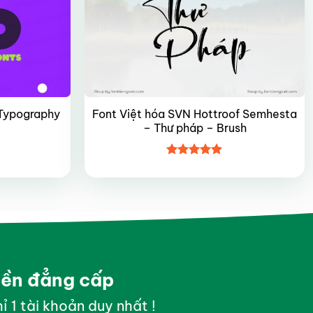
Font Việt hóa SVN Hottroof Semhesta
Typography
– Thư pháp – Brush
Được xếp
hạng
4.9
5
sao
yền đẳng cấp
ỉ 1 tài khoản duy nhất !