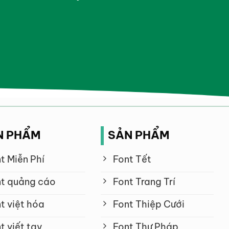
N PHẨM
SẢN PHẨM
t Miễn Phí
Font Tết
t quảng cáo
Font Trang Trí
t việt hóa
Font Thiệp Cưới
t viết tay
Font Thư Pháp