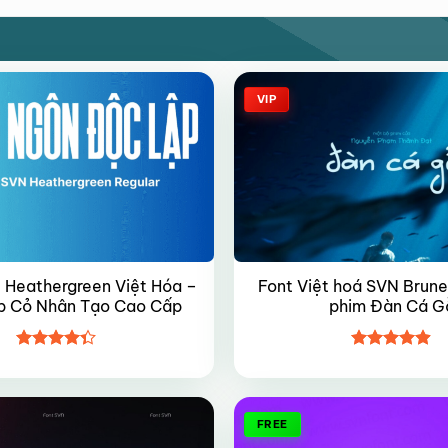
VIP
 Heathergreen Việt Hóa –
Font Việt hoá SVN Brune
áp Cỏ Nhân Tạo Cao Cấp
phim Đàn Cá G
Được xếp
Được xếp
hạng
4.35
hạng
4.9
5
5 sao
sao
FREE