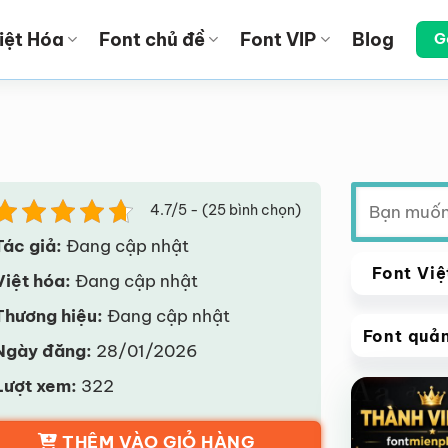
iệt Hóa
Font chủ đề
Font VIP
Blog
G
Tìm
4.7/5 - (25 bình chọn)
kiếm:
Tác giả:
Đang cập nhật
Font Việ
Việt hóa:
Đang cập nhật
Thương hiệu:
Đang cập nhật
Font quả
Ngày đăng:
28/01/2026
VIP
Lượt xem:
322
Giảm giá!
THÊM VÀO GIỎ HÀNG