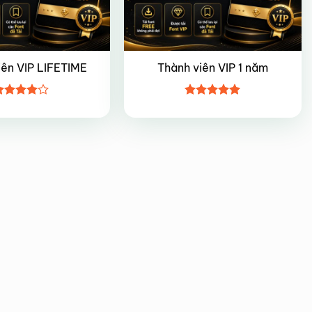
iên VIP LIFETIME
Thành viên VIP 1 năm
ược
Được xếp
ếp hạng
hạng
5
5
5 sao
sao