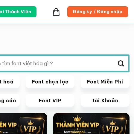
ói Thành Viên
Đăng ký / Đăng nhập
t hoá
Font chọn lọc
Font Miễn Phí
ng cáo
Font VIP
Tài Khoản
VIP
Giảm giá!