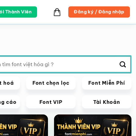
ói Thành Viên
Đăng ký / Đăng nhập
t hoá
Font chọn lọc
Font Miễn Phí
ng cáo
Font VIP
Tài Khoản
VIP
Giảm giá!