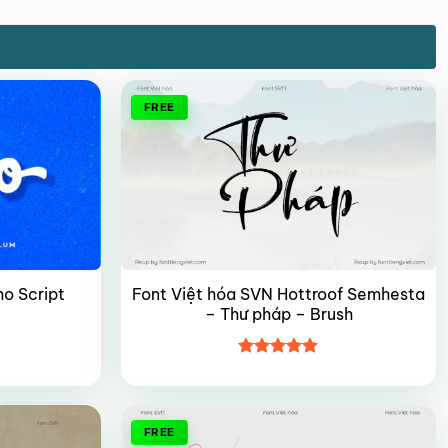
FREE
Font Việt hóa SVN Hottroof Semhesta
ho Script
– Thư pháp – Brush
Được xếp
hạng
4.9
5
sao
FREE