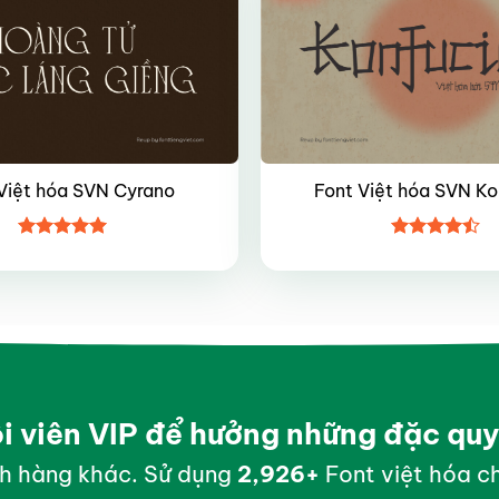
Việt hóa SVN Cyrano
Font Việt hóa SVN Ko
Được xếp
Được xếp
hạng
5
5
hạng
4.45
sao
5 sao
ội viên VIP để hưởng những đặc qu
h hàng khác. Sử dụng
2,998
+
Font việt hóa ch