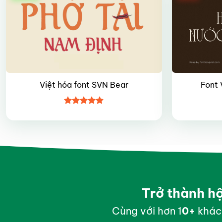
Việt hóa font SVN Bear
Font 
Được xếp
hạng
4.8
5
sao
Trở thành h
Cùng với hơn 1
0
+
khác