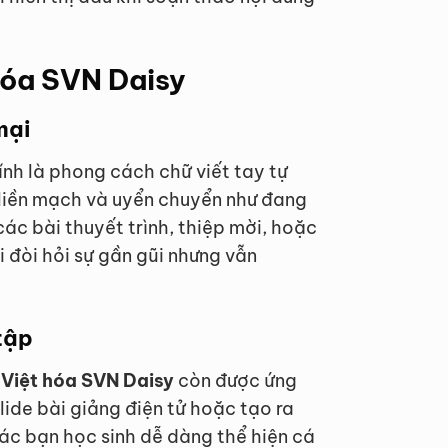
hóa SVN Daisy
mại
nh là phong cách chữ viết tay tự
ự liền mạch và uyển chuyển như đang
các bài thuyết trình, thiệp mời, hoặc
i đòi hỏi sự gần gũi nhưng vẫn
tập
 Việt hóa SVN Daisy
còn được ứng
lide bài giảng điện tử hoặc tạo ra
các bạn học sinh dễ dàng thể hiện cá