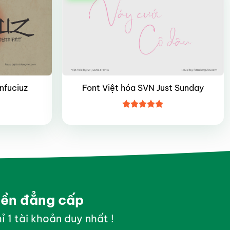
nfuciuz
Font Việt hóa SVN Just Sunday
Được xếp
hạng
4.85
5 sao
yền đẳng cấp
ỉ 1 tài khoản duy nhất !