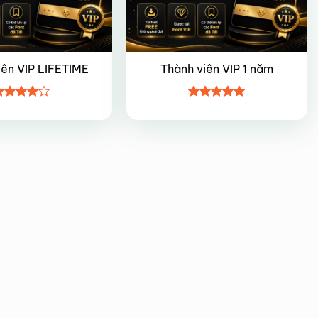
iên VIP LIFETIME
Thành viên VIP 1 năm
ược
Được xếp
ếp hạng
hạng
5
5
5 sao
sao