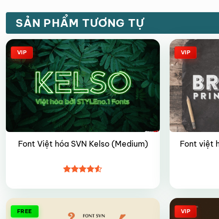
SẢN PHẨM TƯƠNG TỰ
VIP
VIP
Font việt
Font Việt hóa SVN Kelso (Medium)
Được xếp
hạng
4.5
5 sao
FREE
VIP