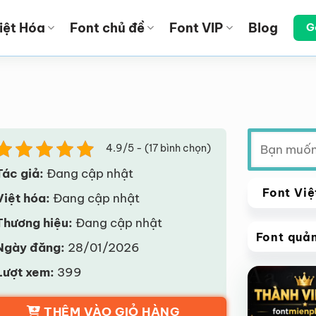
iệt Hóa
Font chủ đề
Font VIP
Blog
G
Tìm
4.9/5 - (17 bình chọn)
kiếm:
Tác giả:
Đang cập nhật
Font Việ
Việt hóa:
Đang cập nhật
Thương hiệu:
Đang cập nhật
Font quả
Ngày đăng:
28/01/2026
VIP
Lượt xem:
399
Giảm giá!
THÊM VÀO GIỎ HÀNG