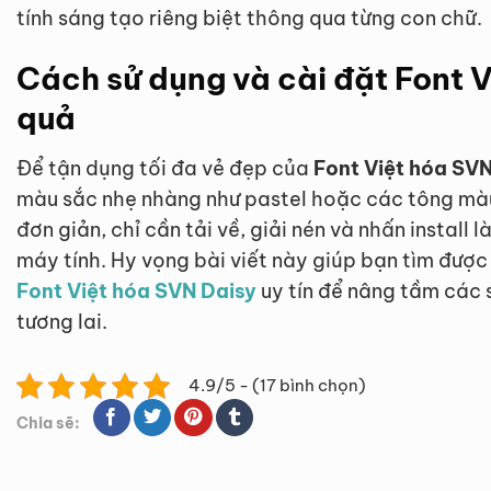
tính sáng tạo riêng biệt thông qua từng con chữ.
Cách sử dụng và cài đặt Font V
quả
Để tận dụng tối đa vẻ đẹp của
Font Việt hóa SVN
màu sắc nhẹ nhàng như pastel hoặc các tông màu 
đơn giản, chỉ cần tải về, giải nén và nhấn install
máy tính. Hy vọng bài viết này giúp bạn tìm đượ
Font Việt hóa SVN Daisy
uy tín để nâng tầm các
tương lai.
4.9/5 - (17 bình chọn)
Chia sẽ: