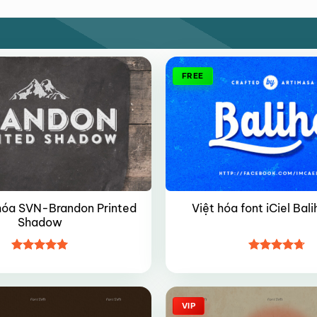
FREE
 hóa SVN-Brandon Printed
Việt hóa font iCiel Bali
Shadow
Được xếp
Được xếp
hạng
5
5
hạng
4.7
5
sao
sao
VIP