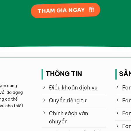
THAM GIA NGAY
THÔNG TIN
SẢ
yên cung
Điều khoản dịch vụ
Fon
với đa dạng
ng có thể
Quyền riêng tư
Fon
vụ cho thiết
Chính sách vận
Fon
chuyển
Fon