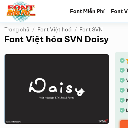
Bỏ
Font Miễn Phí
Font V
qua
nội
dung
Trang chủ
/
Font Việt hoá
/
Font SVN
Font Việt hóa SVN Daisy