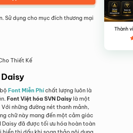
n. Sử dụng cho mục đích thương mại
Thành v
Đ
x
4
Cho Thiết Kế
 Daisy
t bộ
Font Miễn Phí
chất lượng luôn là
ên.
Font Việt hóa SVN Daisy
là một
y. Với những đường nét thanh mảnh,
hông chữ này mang đến một cảm giác
N Daisy đã được tối ưu hóa hoàn toàn
 hiển thị dấu khi soạn thảo nội dung