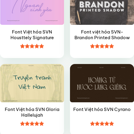
Font Việt hóa SVN
Font việt hóa SVN-
Housttely Signature
Brandon Printed Shadow
Được xếp
Được xếp
FREE
VIP
hạng
5
5
hạng
5
5
sao
sao
Font Việt hóa SVN Gloria
Font Việt hóa SVN Cyrano
Hallelujah
Được xếp
Được xếp
VIP
FREE