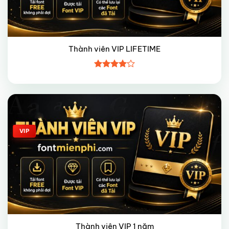
Thành viên VIP LIFETIME
Được
xếp hạng
4
5 sao
Giảm giá!
VIP
Thành viên VIP 1 năm