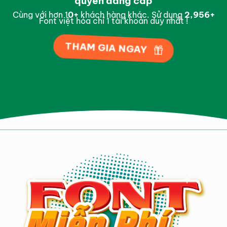
quyền đẳng cấp
Cùng với hơn 1
0
+
khách hàng khác. Sử dụng
2,997
+
Font việt hóa chỉ 1 tài khoản duy nhất !
THAM GIA NGAY