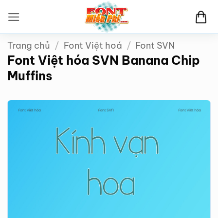
Bỏ
qua
nội
Trang chủ
/
Font Việt hoá
/
Font SVN
dung
Font Việt hóa SVN Banana Chip
Muffins