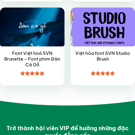
hạng
4.95
hạng
5
5
5 sao
sao
Font Việt hoá SVN
Việt hóa font SVN Studio
Brunette – Font phim Đàn
Brush
Cá Gỗ
Được xếp
Được xếp
hạng
4.9
5
hạng
5
5
sao
sao
Trở thành hội viên VIP để hưởng những đặc