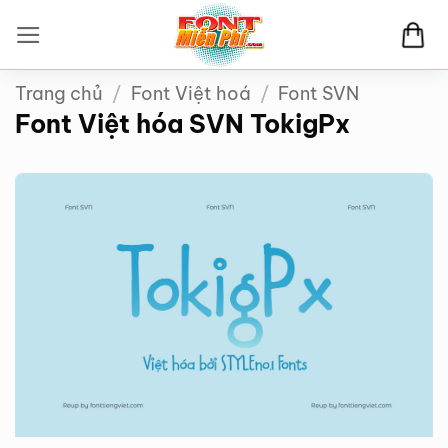
Bỏ
qua
nội
Trang chủ
/
Font Việt hoá
/
Font SVN
dung
Font Việt hóa SVN TokigPx