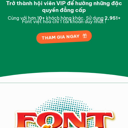
Trở thành hội viên VIP để hưởng những đặc
quyền đẳng cấp
Cùng với hơn 1
0
+
khách hàng khác. Sử dụng
2,996
+
Font việt hóa chỉ 1 tài khoản duy nhất !
THAM GIA NGAY