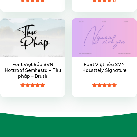
Được xếp
Được xếp
FREE
VIP
hạng
5
5
hạng
4.5
sao
5 sao
Font Việt hóa SVN
Font Việt hóa SVN
Hottroof Semhesta – Thư
Housttely Signature
pháp – Brush
Được xếp
Được xếp
hạng
4.9
5
hạng
5
5
sao
sao