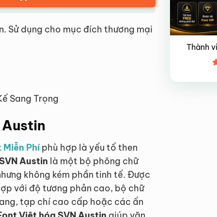
n. Sử dụng cho mục đích thương mại
Thành v
Đ
x
4
 Kế Sang Trọng
 Austin
 Miễn Phí
phù hợp là yếu tố then
 SVN Austin
là một bộ phông chữ
nhưng không kém phần tinh tế. Được
hợp với độ tương phản cao, bộ chữ
rang, tạp chí cao cấp hoặc các ấn
Font Việt hóa SVN Austin
giúp văn