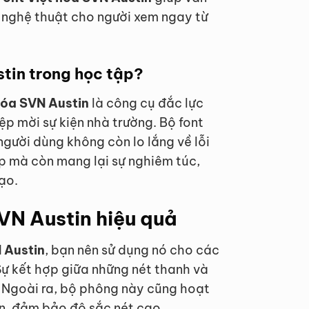
c nghệ thuật cho người xem ngay từ
stin trong học tập?
hóa SVN Austin
là công cụ đắc lực
iệp mời sự kiện nhà trường. Bộ font
người dùng không còn lo lắng về lỗi
p mà còn mang lại sự nghiêm túc,
ạo.
VN Austin hiệu quả
 Austin
, bạn nên sử dụng nó cho các
Sự kết hợp giữa những nét thanh và
 Ngoài ra, bộ phông này cũng hoạt
ấn, đảm bảo độ sắc nét cao.