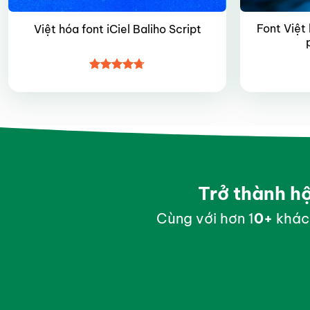
Font Việt
Việt hóa font iCiel Baliho Script
Được xếp
hạng
4.7
5
sao
Trở thành h
Cùng với hơn 1
0
+
khác