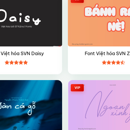
 Việt hóa SVN Daisy
Font Việt hóa SVN Z
Được xếp
Được xếp
hạng
4.85
hạng
4.45
5 sao
5 sao
VIP