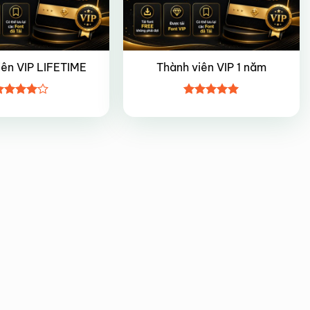
iên VIP LIFETIME
Thành viên VIP 1 năm
ược
Được xếp
ếp hạng
hạng
5
5
5 sao
sao