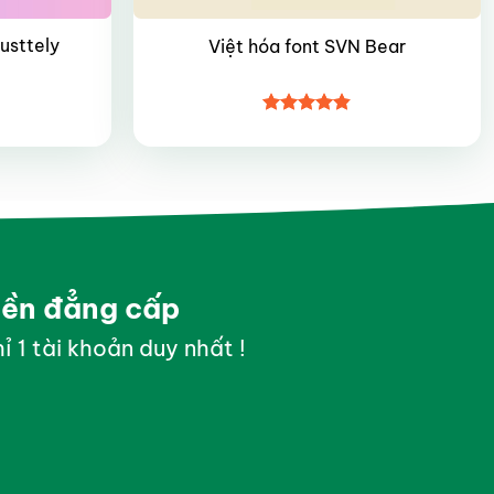
usttely
Việt hóa font SVN Bear
Được xếp
hạng
4.8
5
sao
yền đẳng cấp
ỉ 1 tài khoản duy nhất !