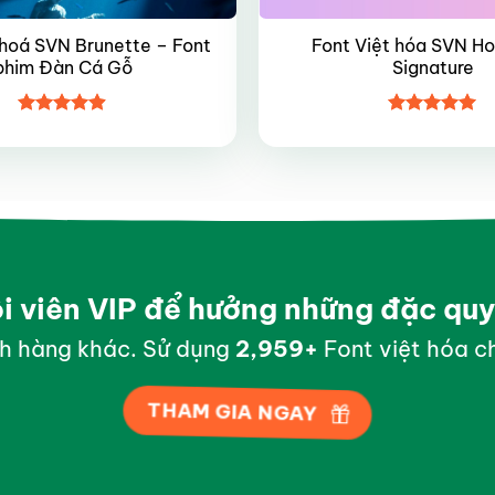
 hoá SVN Brunette – Font
Font Việt hóa SVN Ho
phim Đàn Cá Gỗ
Signature
Được xếp
Được xếp
hạng
4.9
5
hạng
5
5
sao
sao
ội viên VIP để hưởng những đặc qu
h hàng khác. Sử dụng
2,999
+
Font việt hóa ch
THAM GIA NGAY