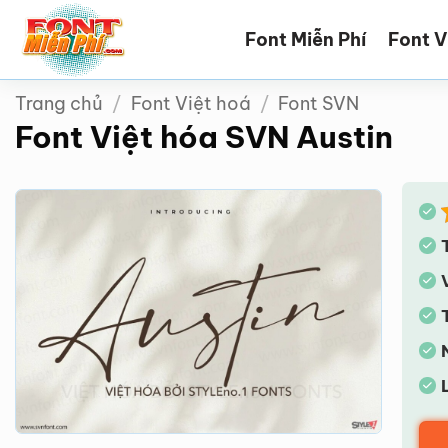
Bỏ
Font Miễn Phí
Font V
qua
nội
dung
Trang chủ
/
Font Việt hoá
/
Font SVN
Font Việt hóa SVN Austin