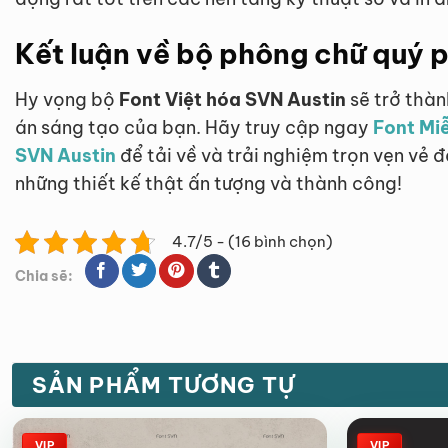
Kết luận về bộ phông chữ quý 
Hy vọng bộ
Font Việt hóa SVN Austin
sẽ trở thà
án sáng tạo của bạn. Hãy truy cập ngay
Font Miễ
SVN Austin
để tải về và trải nghiệm trọn vẹn vẻ
những thiết kế thật ấn tượng và thành công!
4.7/5 - (16 bình chọn)
Chia sẽ:
SẢN PHẨM TƯƠNG TỰ
VIP
VIP