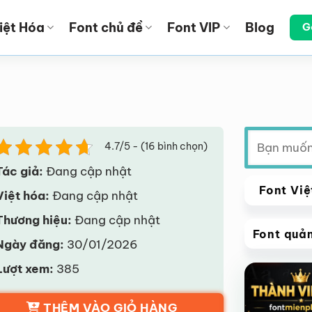
iệt Hóa
Font chủ đề
Font VIP
Blog
G
Tìm
4.7/5 - (16 bình chọn)
kiếm:
Tác giả:
Đang cập nhật
Font Việ
Việt hóa:
Đang cập nhật
Thương hiệu:
Đang cập nhật
Font quả
Ngày đăng:
30/01/2026
VIP
Lượt xem:
385
Giảm giá!
THÊM VÀO GIỎ HÀNG