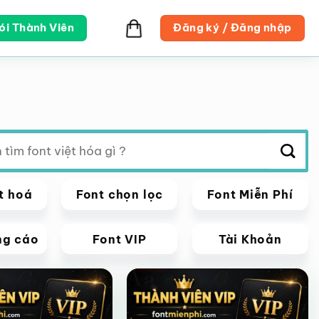
ói Thành Viên
Đăng ký / Đăng nhập
t hoá
Font chọn lọc
Font Miễn Phí
ng cáo
Font VIP
Tài Khoản
VIP
Giảm giá!