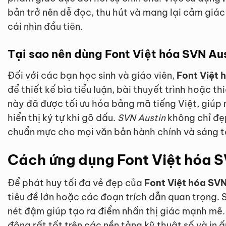
bản trở nên dễ đọc, thu hút và mang lại cảm giá
cái nhìn đầu tiên.
Tại sao nên dùng Font Việt hóa SVN Au
Đối với các bạn học sinh và giáo viên,
Font Việt 
để thiết kế bìa tiểu luận, bài thuyết trình hoặc th
này đã được tối ưu hóa bảng mã tiếng Việt, giúp 
hiển thị ký tự khi gõ dấu.
SVN Austin
không chỉ đẹ
chuẩn mực cho mọi văn bản hành chính và sáng t
Cách ứng dụng Font Việt hóa S
Để phát huy tối đa vẻ đẹp của
Font Việt hóa SVN
tiêu đề lớn hoặc các đoạn trích dẫn quan trọng. 
nét đậm giúp tạo ra điểm nhấn thị giác mạnh mẽ.
động rất tốt trên các nền tảng kỹ thuật số và in 