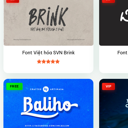
Font Việt hóa SVN Brink
Font
Được xếp
hạng
4.85
5 sao
FREE
VIP