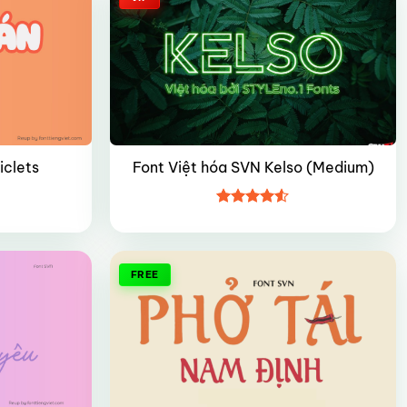
iclets
Font Việt hóa SVN Kelso (Medium)
Được xếp
hạng
4.5
5 sao
FREE