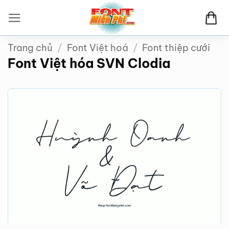
Bỏ
qua
nội
Trang chủ
/
Font Việt hoá
/
Font thiệp cưới
dung
Font Việt hóa SVN Clodia