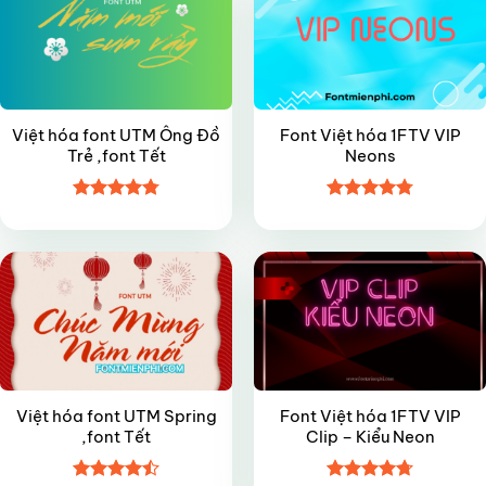
Việt hóa font UTM Ông Đồ
Font Việt hóa 1FTV VIP
Trẻ ,font Tết
Neons
Được xếp
Được xếp
VIP
VIP
hạng
4.8
5
hạng
4.8
5
sao
sao
Việt hóa font UTM Spring
Font Việt hóa 1FTV VIP
,font Tết
Clip – Kiểu Neon