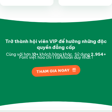
Được xếp
Được xếp
hạng
4.45
hạng
4.7
5
5 sao
sao
Trở thành hội viên VIP để hưởng những đặc
quyền đẳng cấp
Cùng với hơn 1
0
+
khách hàng khác. Sử dụng
2,996
+
Font việt hóa chỉ 1 tài khoản duy nhất !
THAM GIA NGAY