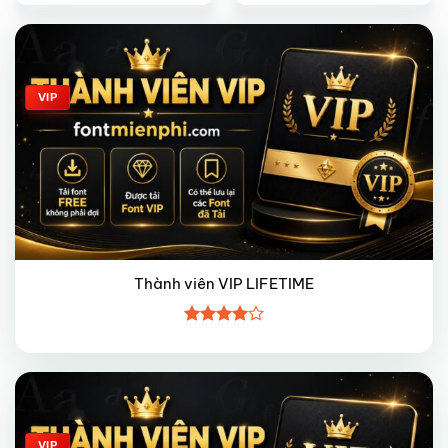
Giảm giá!
VIP
Thành viên VIP LIFETIME
Được
xếp hạng
4
5 sao
Giảm giá!
VIP