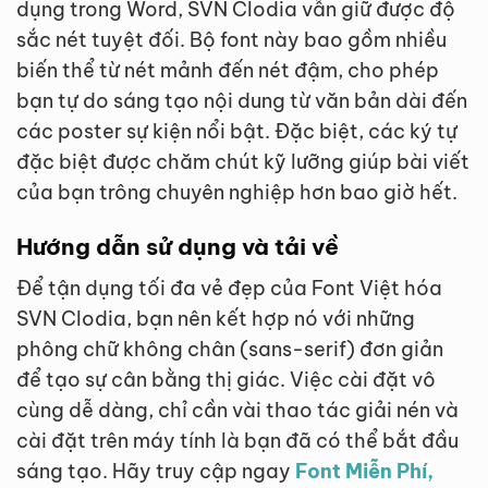
dụng trong Word, SVN Clodia vẫn giữ được độ
sắc nét tuyệt đối. Bộ font này bao gồm nhiều
biến thể từ nét mảnh đến nét đậm, cho phép
bạn tự do sáng tạo nội dung từ văn bản dài đến
các poster sự kiện nổi bật. Đặc biệt, các ký tự
đặc biệt được chăm chút kỹ lưỡng giúp bài viết
của bạn trông chuyên nghiệp hơn bao giờ hết.
Hướng dẫn sử dụng và tải về
Để tận dụng tối đa vẻ đẹp của Font Việt hóa
SVN Clodia, bạn nên kết hợp nó với những
phông chữ không chân (sans-serif) đơn giản
để tạo sự cân bằng thị giác. Việc cài đặt vô
cùng dễ dàng, chỉ cần vài thao tác giải nén và
cài đặt trên máy tính là bạn đã có thể bắt đầu
sáng tạo. Hãy truy cập ngay
Font Miễn Phí,