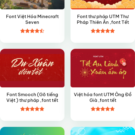
Font Việt Hóa Minecraft
Font thư pháp UTM Thư
Seven
Pháp Thiên Ân ,font Tết
Được xếp
Được xếp
FREE
FREE
hạng
4.5
hạng
5
5
5 sao
sao
Font Smooch (Gõ tiếng
Việt hóa font UTM Ông Đồ
Việt ) thư pháp ,font tết
Già ,font tết
Được xếp
Được xếp
FREE
VIP
hạng
4.8
5
hạng
4.7
5
sao
sao