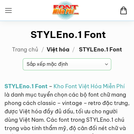
Bỏ
qua
nội
dung
STYLEno.1 Font
Trang chủ
/
Việt hóa
/
STYLEno.1 Font
STYLEno.1 Font
–
Kho Font Việt Hóa Miễn Phí
là danh mục tuyển chọn các bộ font chữ mang
phong cách classic – vintage – retro đặc trưng,
được Việt hóa đầy đủ dấu, tối ưu cho người
dùng Việt Nam. Các font trong STYLEno.1 chú
trọng vào tính thẩm mỹ, độ cân đối nét chữ và