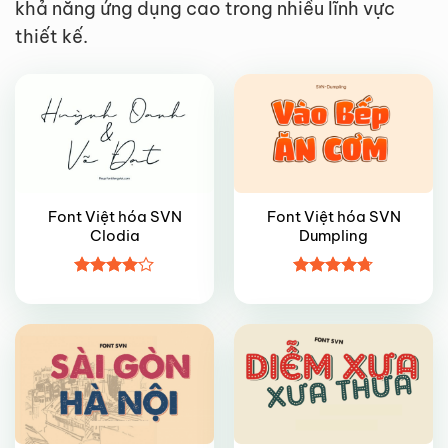
khả năng ứng dụng cao trong nhiều lĩnh vực
VIP
FREE
thiết kế.
Font Việt hóa SVN
Font Việt hóa SVN
Clodia
Dumpling
FREE
FREE
Được
Được xếp
xếp hạng
hạng
4.7
5
4
5 sao
sao