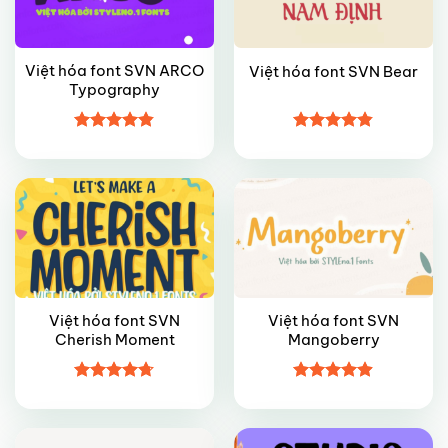
Việt hóa font SVN ARCO
Việt hóa font SVN Bear
Typography
FREE
FREE
Được xếp
Được xếp
hạng
4.8
5
hạng
4.8
5
sao
sao
Việt hóa font SVN
Việt hóa font SVN
Cherish Moment
Mangoberry
FREE
FREE
Được xếp
Được xếp
hạng
4.7
5
hạng
4.9
5
sao
sao