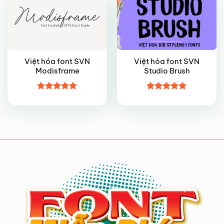
Việt hóa font SVN
Việt hóa font SVN
Modisframe
Studio Brush
Được xếp
Được xếp
hạng
5
5
hạng
5
5
sao
sao