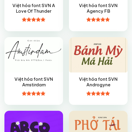
Việt hóa font SVN A
Việt hóa font SVN
Love Of Thunder
Agency FB
FREE
FREE
Được xếp
Được xếp
hạng
4.9
5
hạng
4.7
5
sao
sao
Việt hóa font SVN
Việt hóa font SVN
Amstirdam
Androgyne
FREE
FREE
Được xếp
Được xếp
hạng
5
5
hạng
5
5
sao
sao