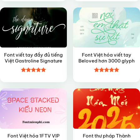
hạng
4.8
5
hạng
5
5
sao
sao
Font viết tay đầy đủ tiếng
Font Việt hóa viết tay
Việt Gastroline Signature
Beloved hơn 3000 glyph
Được xếp
Được xếp
VIP
FREE
hạng
5
5
hạng
5
5
sao
sao
Font Việt hóa 1FTV VIP
Font thư pháp Thành