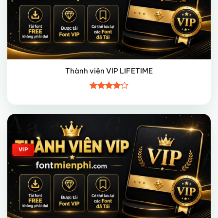
Thành viên VIP LIFETIME
Được
xếp hạng
4
5 sao
Giảm giá!
VIP