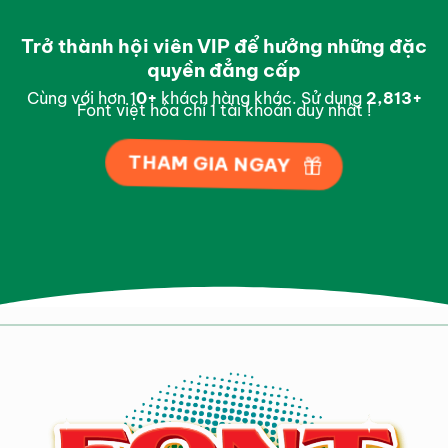
Trở thành hội viên VIP để hưởng những đặc
quyền đẳng cấp
Cùng với hơn 1
0
+
khách hàng khác. Sử dụng
2,989
+
Font việt hóa chỉ 1 tài khoản duy nhất !
THAM GIA NGAY