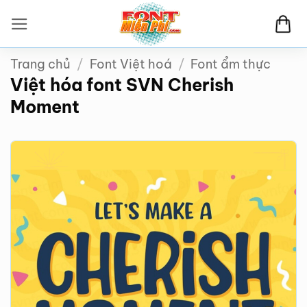
Bỏ
qua
nội
Trang chủ
/
Font Việt hoá
/
Font ẩm thực
dung
Việt hóa font SVN Cherish
Moment