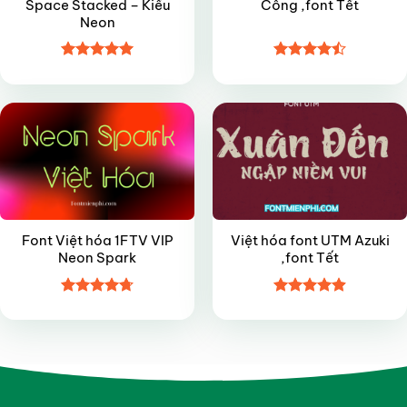
Space Stacked – Kiểu
Công ,font Tết
Neon
Được xếp
Được xếp
VIP
VIP
hạng
5
5
hạng
4.5
sao
5 sao
Font Việt hóa 1FTV VIP
Việt hóa font UTM Azuki
Neon Spark
,font Tết
Được xếp
Được xếp
hạng
4.7
5
hạng
4.9
5
sao
sao