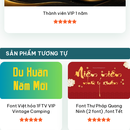
Thành viên VIP 1 năm
Được xếp
hạng
5
5
sao
FREE
FREE
SẢN PHẨM TƯƠNG TỰ
Font Việt hóa 1FTV VIP
Font Thư Pháp Quang
Vintage Camping
Ninh (2 font) ,font Tết
Được xếp
Được xếp
FREE
FREE