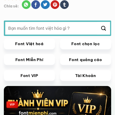
Chia sẽ:
Tìm
kiếm:
Font Việt hoá
Font chọn lọc
Font Miễn Phí
Font quảng cáo
Font VIP
Tài Khoản
Giảm giá!
VIP