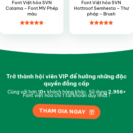
Font Việt hóa SVN
Font Việt hóa SVN
Calama – Font MV Phép
Hottroof Semhesta – Thư
màu
pháp – Brush
Được xếp
Được xếp
hạng
5
5
hạng
4.9
5
sao
sao
Trở thành hội viên VIP để hưởng những đặc
quyền đẳng cấp
Cùng với hơn 1
0
+
khách hàng khác. Sử dụng
2,996
+
Font việt hóa chỉ 1 tài khoản duy nhất !
THAM GIA NGAY