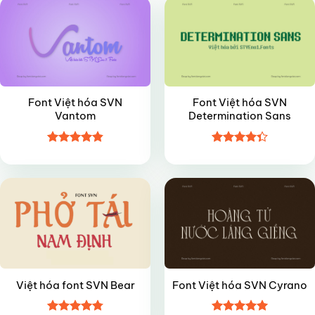
Font Việt hóa SVN
Font Việt hóa SVN
Vantom
Determination Sans
Được xếp
Được xếp
FREE
VIP
hạng
4.85
hạng
4.35
5 sao
5 sao
Việt hóa font SVN Bear
Font Việt hóa SVN Cyrano