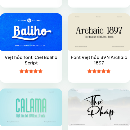
Được xếp
Được xếp
FREE
VIP
hạng
4.8
5
hạng
5
5
sao
sao
Việt hóa font iCiel Baliho
Font Việt hóa SVN Archaic
Script
1897
Được xếp
Được xếp
VIP
FREE
hạng
4.7
5
hạng
4.9
5
sao
sao