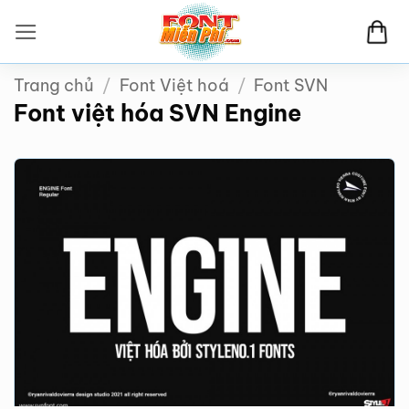
Bỏ
qua
nội
Trang chủ
/
Font Việt hoá
/
Font SVN
dung
Font việt hóa SVN Engine