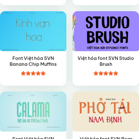
Được xếp
Được xếp
VIP
FREE
hạng
5
5
hạng
4.8
5
sao
sao
Font Việt hóa SVN
Việt hóa font SVN Studio
Banana Chip Muffins
Brush
Được xếp
Được xếp
VIP
FREE
hạng
4.95
hạng
5
5
5 sao
sao
Font Việt hóa SVN
Việt hóa font SVN Bear