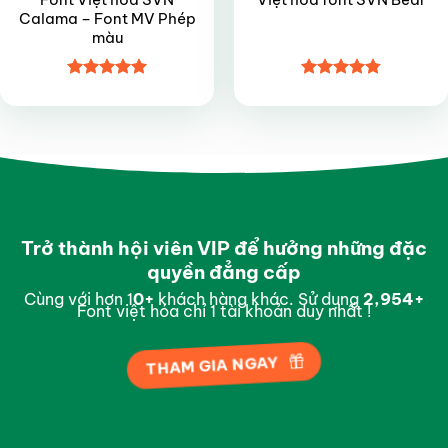
Calama – Font MV Phép
màu
Được xếp
Được xếp
hạng
5
5
hạng
4.8
5
sao
sao
Trở thành hội viên VIP để hưởng những đặc
quyền đẳng cấp
Cùng với hơn 1
0
+
khách hàng khác. Sử dụng
2,996
+
Font việt hóa chỉ 1 tài khoản duy nhất !
THAM GIA NGAY