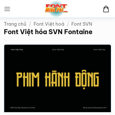
Bỏ
qua
nội
Trang chủ
/
Font Việt hoá
/
Font SVN
dung
Font Việt hóa SVN Fontaine