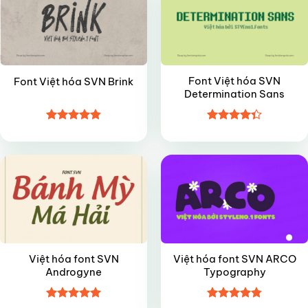
Font Việt hóa SVN
Font Việt hóa SVN Brink
Determination Sans
Được xếp
Được xếp
FREE
FREE
hạng
4.85
hạng
4.35
5 sao
5 sao
Việt hóa font SVN
Việt hóa font SVN ARCO
Androgyne
Typography