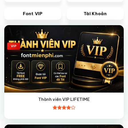
Font VIP
Tài Khoản
Giảm giá!
VIP
Thành viên VIP LIFETIME
Được
xếp hạng
4
5 sao