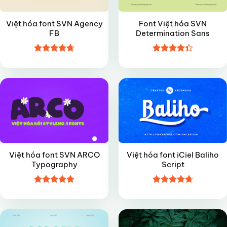
Việt hóa font SVN Agency
Font Việt hóa SVN
FB
Determination Sans
Được xếp
Được xếp
FREE
FREE
hạng
4.7
5
hạng
4.35
sao
5 sao
Việt hóa font SVN ARCO
Việt hóa font iCiel Baliho
Typography
Script
Được xếp
Được xếp
VIP
VIP
hạng
4.8
5
hạng
4.7
5
sao
sao