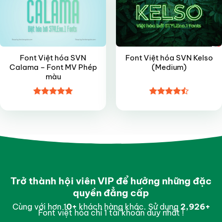
Font Việt hóa SVN
Font Việt hóa SVN Kelso
Calama – Font MV Phép
(Medium)
màu
Được xếp
Được xếp
hạng
5
5
hạng
4.5
sao
5 sao
Trở thành hội viên VIP để hưởng những đặc
quyền đẳng cấp
Cùng với hơn 1
0
+
khách hàng khác. Sử dụng
2,994
+
Font việt hóa chỉ 1 tài khoản duy nhất !