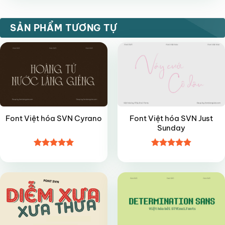
sao
VIP
FREE
SẢN PHẨM TƯƠNG TỰ
Font Việt hóa SVN Just
Font Việt hóa SVN Cyrano
Sunday
Được xếp
Được xếp
FREE
FREE
hạng
5
5
hạng
4.85
sao
5 sao