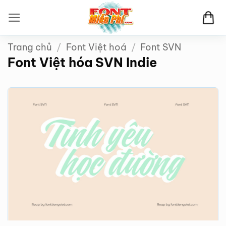
Bỏ
qua
nội
Trang chủ
/
Font Việt hoá
/
Font SVN
dung
Font Việt hóa SVN Indie