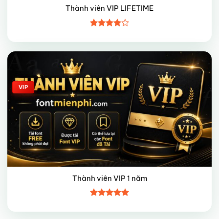
Thành viên VIP LIFETIME
Được
xếp hạng
4
5 sao
Giảm giá!
VIP
Thành viên VIP 1 năm
Được xếp
hạng
5
5