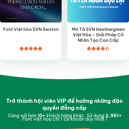
Mô Tả SVN Heathergreen
Font Việt hóa SVN Seiston
Việt Hóa – Giải Pháp Cỏ
Nhân Tạo Cao Cấp
Được xếp
Được xếp
hạng
5
5
hạng
4.35
sao
5 sao
Trở thành hội viên VIP để hưởng những đặc
quyền đẳng cấp
Cùng với hơn 1
0
+
khách hàng khác. Sử dụng
2,997
+
Font việt hóa chỉ 1 tài khoản duy nhất !