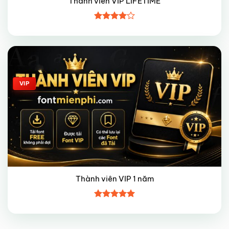
Thành viên VIP LIFETIME
Được
xếp hạng
4
5 sao
Giảm giá!
VIP
Thành viên VIP 1 năm
Được xếp
hạng
5
5
sao