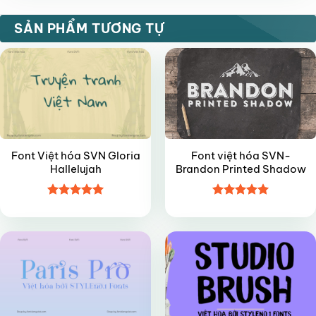
FREE
VIP
SẢN PHẨM TƯƠNG TỰ
Font Việt hóa SVN Gloria
Font việt hóa SVN-
Hallelujah
Brandon Printed Shadow
Được xếp
Được xếp
VIP
FREE
hạng
4.95
hạng
5
5
5 sao
sao