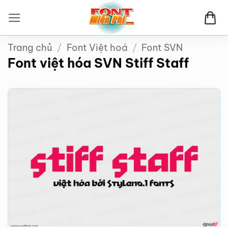
Bỏ
qua
nội
Trang chủ
/
Font Việt hoá
/
Font SVN
dung
Font việt hóa SVN Stiff Staff