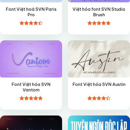
Font Việt hoá SVN Paris
Việt hóa font SVN Studio
Pro
Brush
Được xếp
Được xếp
VIP
VIP
hạng
4.4
hạng
5
5
5 sao
sao
Font Việt hóa SVN
Font Việt hóa SVN Austin
Vantom
Được xếp
Được xếp
VIP
FREE
hạng
4.85
hạng
4.35
5 sao
5 sao