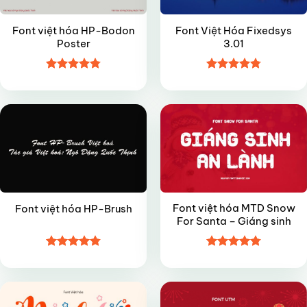
Font việt hóa HP-Bodon
Font Việt Hóa Fixedsys
Poster
3.01
Được xếp
Được xếp
VIP
VIP
hạng
4.8
5
hạng
4.8
5
sao
sao
Font việt hóa MTD Snow
Font việt hóa HP-Brush
For Santa – Giáng sinh
Được xếp
Được xếp
FREE
FREE
hạng
4.8
5
hạng
4.8
5
sao
sao