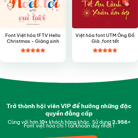
Font Việt hóa 1FTV Hello
Việt hóa font UTM Ông Đồ
Christmas – Giáng sinh
Già ,font tết
Được xếp
Được xếp
hạng
4.8
5
hạng
4.7
5
sao
sao
Trở thành hội viên VIP để hưởng những đặc
quyền đẳng cấp
Cùng với hơn 1
0
+
khách hàng khác. Sử dụng
2,997
+
Font việt hóa chỉ 1 tài khoản duy nhất !