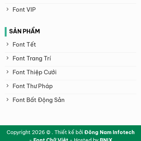
Font VIP
SẢN PHẨM
Font Tết
Font Trang Trí
Font Thiệp Cưới
Font Thư Pháp
Font Bất Động Sản
Copyright 2026 © . Thiết kế bởi
Đông Nam Infotech
-
Font Chữ Việt
- Hosted by
BNIX