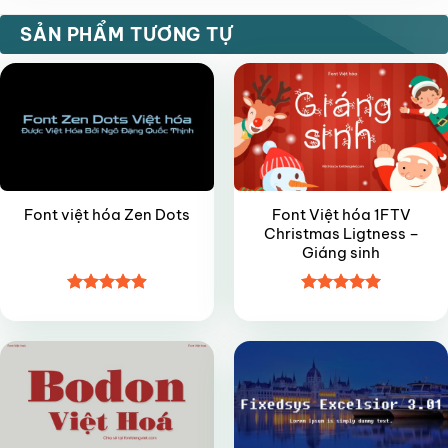
FREE
VIP
SẢN PHẨM TƯƠNG TỰ
Font Việt hóa 1FTV
Font việt hóa Zen Dots
Christmas Ligtness –
Giáng sinh
Được xếp
Được xếp
FREE
VIP
hạng
4.9
5
hạng
5
5
sao
sao