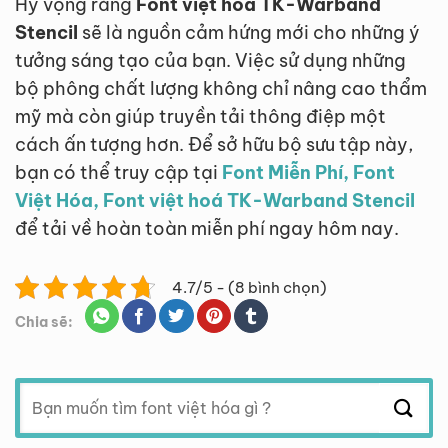
Hy vọng rằng
Font việt hoá TK-Warband
Stencil
sẽ là nguồn cảm hứng mới cho những ý
tưởng sáng tạo của bạn. Việc sử dụng những
bộ phông chất lượng không chỉ nâng cao thẩm
mỹ mà còn giúp truyền tải thông điệp một
cách ấn tượng hơn. Để sở hữu bộ sưu tập này,
bạn có thể truy cập tại
Font Miễn Phí, Font
Việt Hóa, Font việt hoá TK-Warband Stencil
để tải về hoàn toàn miễn phí ngay hôm nay.
4.7/5 - (8 bình chọn)
Chia sẽ:
Tìm
kiếm: