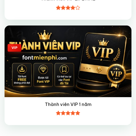
Được
xếp hạng
4
5 sao
Giảm giá!
VIP
Thành viên VIP 1 năm
Được xếp
hạng
5
5
sao