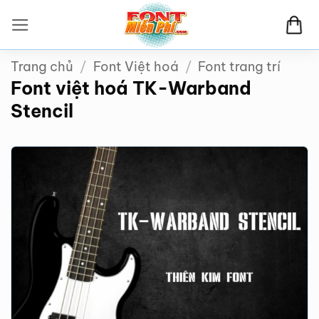
Bỏ
qua
nội
Trang chủ
/
Font Việt hoá
/
Font trang trí
dung
Font việt hoá TK-Warband
Stencil