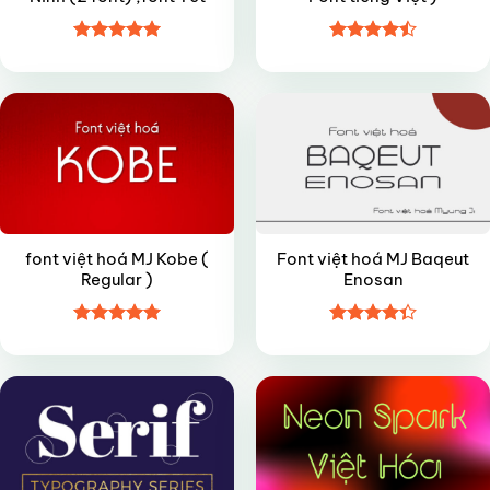
Được xếp
Được xếp
FREE
FREE
hạng
5
5
hạng
4.5
sao
5 sao
font việt hoá MJ Kobe (
Font việt hoá MJ Baqeut
Regular )
Enosan
Được xếp
Được xếp
FREE
VIP
hạng
4.95
hạng
4.35
5 sao
5 sao