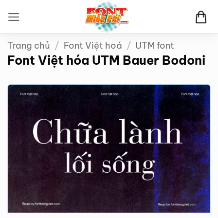
Bỏ
qua
nội
Trang chủ
/
Font Việt hoá
/
UTM font
dung
Font Việt hóa UTM Bauer Bodoni