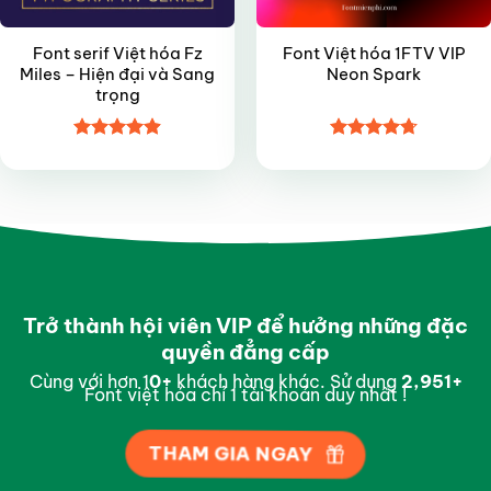
Font serif Việt hóa Fz
Font Việt hóa 1FTV VIP
Miles – Hiện đại và Sang
Neon Spark
trọng
Được xếp
Được xếp
hạng
4.9
5
hạng
4.7
5
sao
sao
Trở thành hội viên VIP để hưởng những đặc
quyền đẳng cấp
Cùng với hơn 1
0
+
khách hàng khác. Sử dụng
2,996
+
Font việt hóa chỉ 1 tài khoản duy nhất !
THAM GIA NGAY