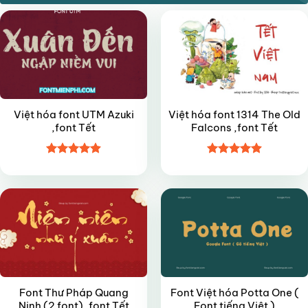
Việt hóa font UTM Azuki
Việt hóa font 1314 The Old
,font Tết
Falcons ,font Tết
Được xếp
Được xếp
FREE
FREE
hạng
4.9
5
hạng
4.9
5
sao
sao
Font Thư Pháp Quang
Font Việt hóa Potta One (
Ninh (2 font) ,font Tết
Font tiếng Việt )