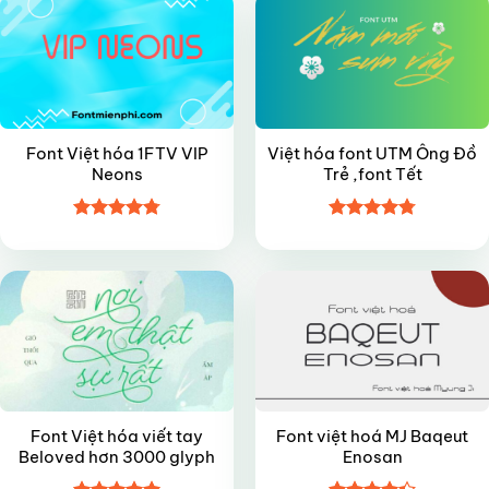
Font Việt hóa 1FTV VIP
Việt hóa font UTM Ông Đồ
Neons
Trẻ ,font Tết
Được xếp
Được xếp
FREE
FREE
hạng
4.8
5
hạng
4.8
5
sao
sao
Font Việt hóa viết tay
Font việt hoá MJ Baqeut
Beloved hơn 3000 glyph
Enosan