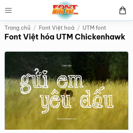
Bỏ
qua
nội
Trang chủ
/
Font Việt hoá
/
UTM font
dung
Font Việt hóa UTM Chickenhawk