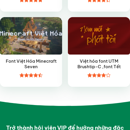
Được xếp
Được xếp
VIP
FREE
hạng
5
5
hạng
4.35
sao
5 sao
Font Việt Hóa Minecraft
Việt hóa font UTM
Seven
Brushtip-C ,font Tết
Được xếp
Được
hạng
4.5
xếp hạng
5 sao
4
5 sao
Trở thành hội viên VIP để hưởng những đặc