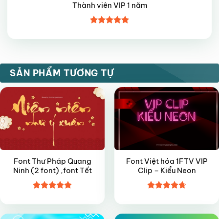
Thành viên VIP 1 năm
Được xếp
hạng
5
5
sao
FREE
VIP
SẢN PHẨM TƯƠNG TỰ
Font Thư Pháp Quang
Font Việt hóa 1FTV VIP
Ninh (2 font) ,font Tết
Clip – Kiểu Neon
Được xếp
Được xếp
VIP
FREE
hạng
5
5
hạng
4.7
5
sao
sao