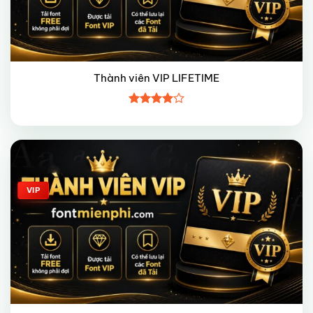
Thành viên VIP LIFETIME
Được
xếp hạng
4
5 sao
Giảm giá!
VIP