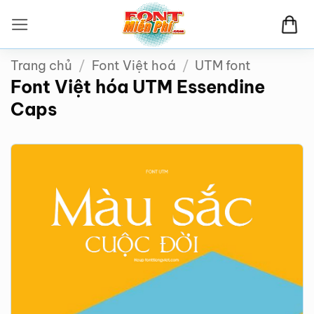
Bỏ
qua
nội
Trang chủ
/
Font Việt hoá
/
UTM font
dung
Font Việt hóa UTM Essendine
Caps