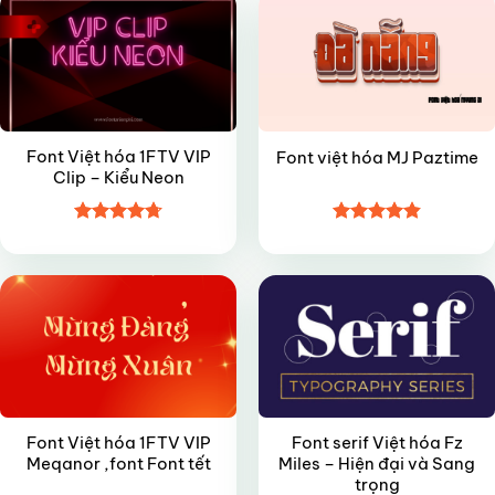
Font Việt hóa 1FTV VIP
Font việt hóa MJ Paztime
Clip – Kiểu Neon
Được xếp
Được xếp
VIP
FREE
hạng
4.7
5
hạng
4.85
sao
5 sao
Font Việt hóa 1FTV VIP
Font serif Việt hóa Fz
Meqanor ,font Font tết
Miles – Hiện đại và Sang
trọng