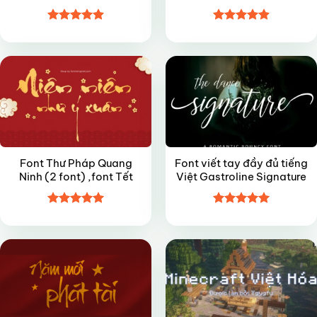
Được xếp
Được xếp
FREE
FREE
hạng
4.9
5
hạng
4.9
5
sao
sao
Font Thư Pháp Quang
Font viết tay đầy đủ tiếng
Ninh (2 font) ,font Tết
Việt Gastroline Signature
Được xếp
Được xếp
FREE
VIP
hạng
5
5
hạng
5
5
sao
sao