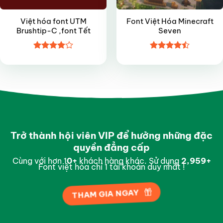
Việt hóa font UTM
Font Việt Hóa Minecraft
Brushtip-C ,font Tết
Seven
Được
Được xếp
xếp hạng
hạng
4.5
4
5 sao
5 sao
Trở thành hội viên VIP để hưởng những đặc
quyền đẳng cấp
Cùng với hơn 1
0
+
khách hàng khác. Sử dụng
2,997
+
Font việt hóa chỉ 1 tài khoản duy nhất !
THAM GIA NGAY