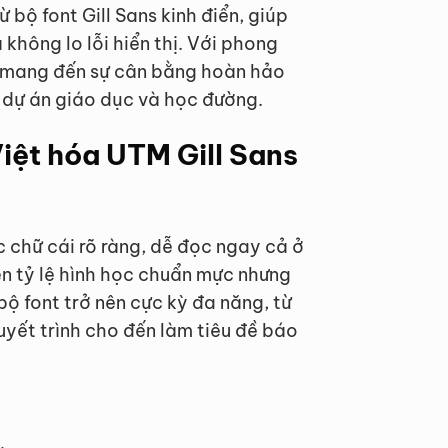
ừ bộ font Gill Sans kinh điển, giúp
không lo lỗi hiển thị. Với phong
y mang đến sự cân bằng hoàn hảo
c dự án giáo dục và học đường.
iệt hóa UTM Gill Sans
c chữ cái rõ ràng, dễ đọc ngay cả ở
ên tỷ lệ hình học chuẩn mực nhưng
bộ font trở nên cực kỳ đa năng, từ
huyết trình cho đến làm tiêu đề báo