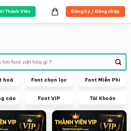
ói Thành Viên
Đăng ký / Đăng nhập
t hoá
Font chọn lọc
Font Miễn Phí
ng cáo
Font VIP
Tài Khoản
VIP
Giảm giá!