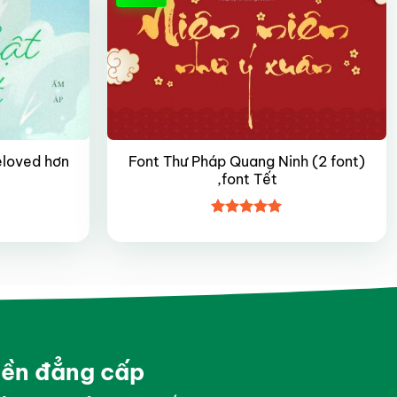
eloved hơn
Font Thư Pháp Quang Ninh (2 font)
,font Tết
Được xếp
hạng
5
5
sao
yền đẳng cấp