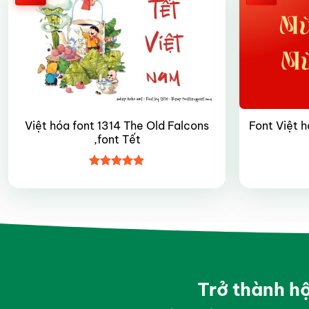
Việt hóa font 1314 The Old Falcons
Font Việt 
,font Tết
Được xếp
hạng
4.9
5
sao
Trở thành h