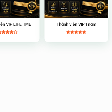
iên VIP LIFETIME
Thành viên VIP 1 năm
ược
Được xếp
ếp hạng
hạng
5
5
5 sao
sao