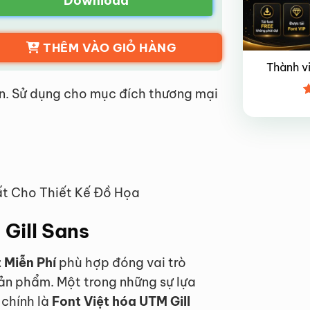
Download
THÊM VÀO GIỎ HÀNG
Thành v
n. Sử dụng cho mục đích thương mại
Đ
x
4
ất Cho Thiết Kế Đồ Họa
 Gill Sans
 Miễn Phí
phù hợp đóng vai trò
ản phẩm. Một trong những sự lựa
 chính là
Font Việt hóa UTM Gill