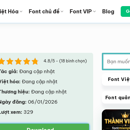
iệt Hóa
Font chủ đề
Font VIP
Blog
G
Tìm
4.8/5 - (18 bình chọn)
kiếm:
Tác giả:
Đang cập nhật
Font Việ
Việt hóa:
Đang cập nhật
Thương hiệu:
Đang cập nhật
Font quả
Ngày đăng:
06/01/2026
VIP
Lượt xem:
329
Giảm giá!