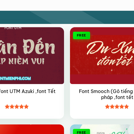
FREE
Font Smooch (Gõ tiếng V
font UTM Azuki ,font Tết
pháp ,font tết
Được xếp
Được xếp
hạng
4.9
5
hạng
4.8
5
sao
sao
FREE