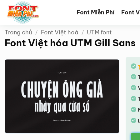
Bỏ
Font Miễn Phí
Font V
qua
nội
dung
Trang chủ
/
Font Việt hoá
/
UTM font
Font Việt hóa UTM Gill Sans