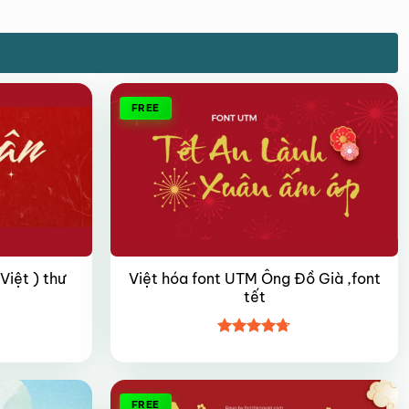
FREE
iệt ) thư
Việt hóa font UTM Ông Đồ Già ,font
tết
Được xếp
hạng
4.7
5
sao
FREE