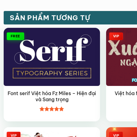
SẢN PHẨM TƯƠNG TỰ
FREE
VIP
Font serif Việt hóa Fz Miles – Hiện đại
Việt hóa 
và Sang trọng
Được xếp
hạng
4.9
5
sao
VIP
VIP