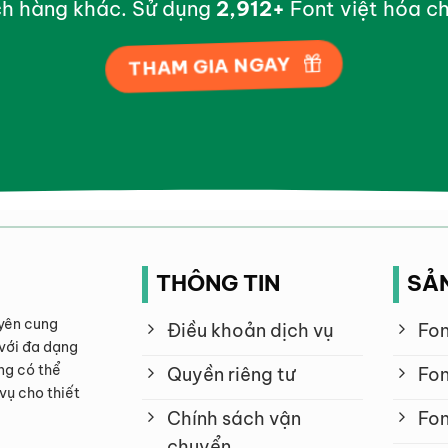
h hàng khác. Sử dụng
2,998
+
Font việt hóa ch
THAM GIA NGAY
THÔNG TIN
SẢ
yên cung
Điều khoản dịch vụ
Fon
với đa dạng
ng có thể
Quyền riêng tư
Fon
vụ cho thiết
Chính sách vận
Fon
chuyển