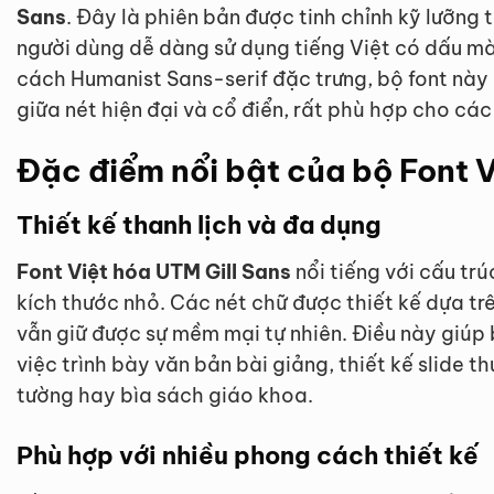
Sans
. Đây là phiên bản được tinh chỉnh kỹ lưỡng t
người dùng dễ dàng sử dụng tiếng Việt có dấu mà 
cách Humanist Sans-serif đặc trưng, bộ font nà
giữa nét hiện đại và cổ điển, rất phù hợp cho cá
Đặc điểm nổi bật của bộ Font V
Thiết kế thanh lịch và đa dụng
Font Việt hóa UTM Gill Sans
nổi tiếng với cấu trú
kích thước nhỏ. Các nét chữ được thiết kế dựa tr
vẫn giữ được sự mềm mại tự nhiên. Điều này giúp 
việc trình bày văn bản bài giảng, thiết kế slide t
tường hay bìa sách giáo khoa.
Phù hợp với nhiều phong cách thiết kế