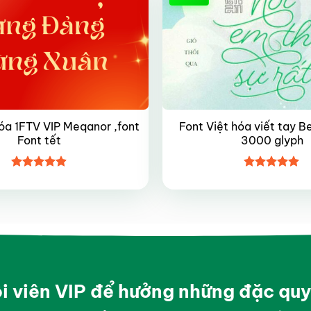
hóa 1FTV VIP Meqanor ,font
Font Việt hóa viết tay B
Font tết
3000 glyph
Được xếp
Được xếp
hạng
4.9
5
hạng
5
5
sao
sao
ội viên VIP để hưởng những đặc qu