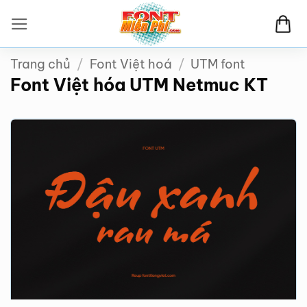
Bỏ
qua
nội
Trang chủ
/
Font Việt hoá
/
UTM font
dung
Font Việt hóa UTM Netmuc KT