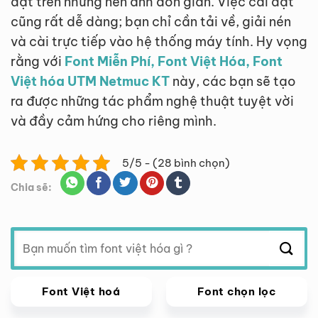
đặt trên những nền ảnh đơn giản. Việc cài đặt
cũng rất dễ dàng; bạn chỉ cần tải về, giải nén
và cài trực tiếp vào hệ thống máy tính. Hy vọng
rằng với
Font Miễn Phí, Font Việt Hóa, Font
Việt hóa UTM Netmuc KT
này, các bạn sẽ tạo
ra được những tác phẩm nghệ thuật tuyệt vời
và đầy cảm hứng cho riêng mình.
5/5 - (28 bình chọn)
Chia sẽ:
Tìm
kiếm:
Font Việt hoá
Font chọn lọc