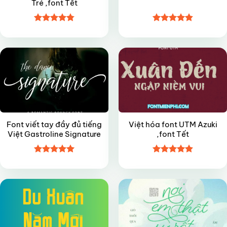
Trẻ ,font Tết
Được xếp
Được xếp
FREE
VIP
hạng
4.8
5
hạng
4.85
sao
5 sao
Font viết tay đầy đủ tiếng
Việt hóa font UTM Azuki
Việt Gastroline Signature
,font Tết
Được xếp
Được xếp
FREE
FREE
hạng
5
5
hạng
4.9
5
sao
sao