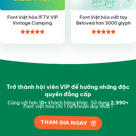
Font Việt hóa 1FTV VIP
Font Việt hóa viết tay
Vintage Camping
Beloved hơn 3000 glyph
Được xếp
Được xếp
hạng
4.8
5
hạng
5
5
sao
sao
Trở thành hội viên VIP để hưởng những đặc
quyền đẳng cấp
Cùng với hơn 1
0
+
khách hàng khác. Sử dụng
3,000
+
Font việt hóa chỉ 1 tài khoản duy nhất !
THAM GIA NGAY