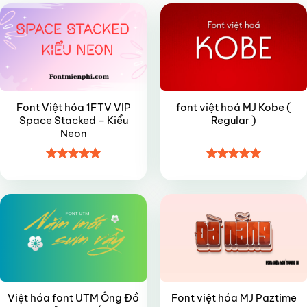
Font Việt hóa 1FTV VIP
font việt hoá MJ Kobe (
Space Stacked – Kiểu
Regular )
Neon
Được xếp
Được xếp
FREE
FREE
hạng
5
5
hạng
4.95
sao
5 sao
Việt hóa font UTM Ông Đồ
Font việt hóa MJ Paztime