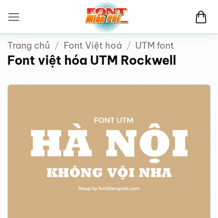
Bỏ
qua
nội
Trang chủ
/
Font Việt hoá
/
UTM font
dung
Font việt hóa UTM Rockwell