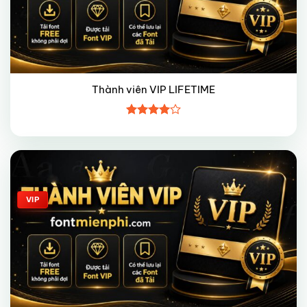
Thành viên VIP LIFETIME
Được
xếp hạng
4
5 sao
Giảm giá!
VIP