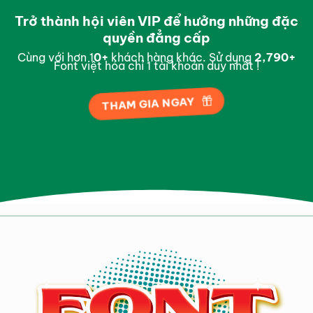
Trở thành hội viên VIP để hưởng những đặc
quyền đẳng cấp
Cùng với hơn 1
0
+
khách hàng khác. Sử dụng
2,984
+
Font việt hóa chỉ 1 tài khoản duy nhất !
THAM GIA NGAY