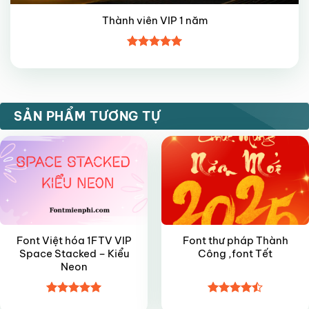
Thành viên VIP 1 năm
Được xếp
hạng
5
5
sao
VIP
FREE
SẢN PHẨM TƯƠNG TỰ
Font Việt hóa 1FTV VIP
Font thư pháp Thành
Space Stacked – Kiểu
Công ,font Tết
Neon
Được xếp
Được xếp
FREE
FREE