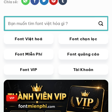
Chia sẽ:
Tìm
kiếm:
Font Việt hoá
Font chọn lọc
Font Miễn Phí
Font quảng cáo
Font VIP
Tài Khoản
Giảm giá!
VIP