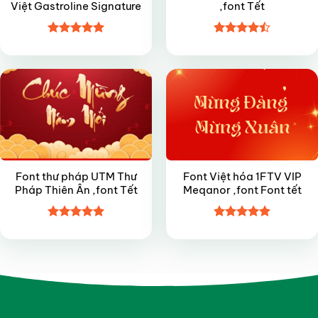
Việt Gastroline Signature
,font Tết
Được xếp
Được xếp
FREE
VIP
hạng
5
5
hạng
4.45
sao
5 sao
Font thư pháp UTM Thư
Font Việt hóa 1FTV VIP
Pháp Thiên Ân ,font Tết
Meqanor ,font Font tết
Được xếp
Được xếp
hạng
5
5
hạng
4.9
5
sao
sao