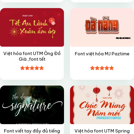
hạng
5
5
hạng
4.5
sao
5 sao
Việt hóa font UTM Ông Đồ
Font việt hóa MJ Paztime
Già ,font tết
Được xếp
Được xếp
FREE
VIP
hạng
4.7
5
hạng
4.85
sao
5 sao
Font viết tay đầy đủ tiếng
Việt hóa font UTM Spring