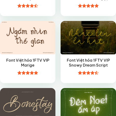
Được xếp
Được xếp
VIP
VIP
hạng
4.5
hạng
5
5
5 sao
sao
Font Việt hóa 1FTV VIP
Font Việt hóa 1FTV VIP
Marige
Snowy Dream Script
Được xếp
Được xếp
FREE
VIP
hạng
4.85
hạng
4.45
5 sao
5 sao