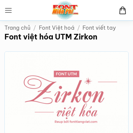
Bỏ
qua
nội
Trang chủ
/
Font Việt hoá
/
Font viết tay
dung
Font việt hóa UTM Zirkon