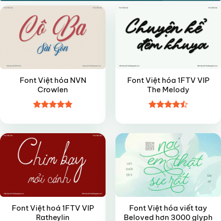
Font Việt hóa NVN
Font Việt hóa 1FTV VIP
Crowlen
The Melody
Được xếp
Được xếp
VIP
FREE
hạng
4.85
hạng
4.45
5 sao
5 sao
Font Việt hoá 1FTV VIP
Font Việt hóa viết tay
Ratheylin
Beloved hơn 3000 glyph