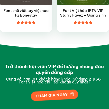
Font chữ viết tay việt hóa
Font Việt hóa 1FTV VIP
Fz Bonestay
Starry Fayez – Giáng sinh
Được xếp
Được xếp
hạng
4.9
5
hạng
4.85
sao
5 sao
Trở thành hội viên VIP để hưởng những đặc
quyền đẳng cấp
Cùng với hơn 1
0
+
khách hàng khác. Sử dụng
2,997
+
Font việt hóa chỉ 1 tài khoản duy nhất !
THAM GIA NGAY