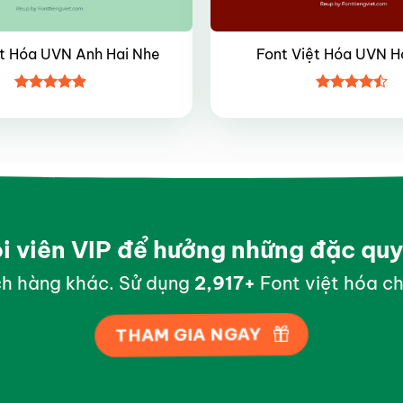
ệt Hóa UVN Anh Hai Nhe
Font Việt Hóa UVN H
Được xếp
Được xếp
hạng
4.85
hạng
4.45
5 sao
5 sao
ội viên VIP để hưởng những đặc qu
h hàng khác. Sử dụng
2,996
+
Font việt hóa ch
THAM GIA NGAY