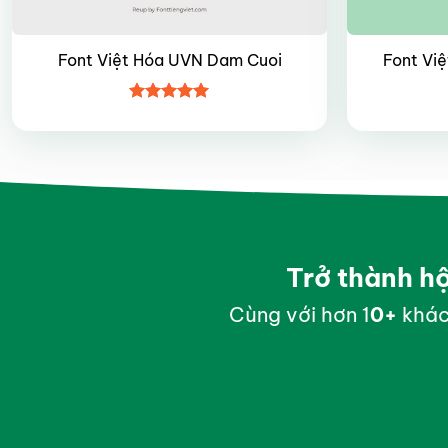
Font Việt Hóa UVN Dam Cuoi
Font Vi
Được xếp
hạng
4.95
5 sao
Trở thành h
Cùng với hơn 1
0
+
khác