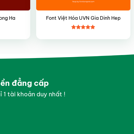
ong Ha
Font Việt Hóa UVN Gia Dinh Hep
Được xếp
hạng
4.95
5 sao
yền đẳng cấp
ỉ 1 tài khoản duy nhất !