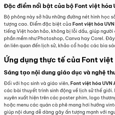
Đặc điểm nổi bật của bộ Font việt hóa
Bộ phông này sở hữu những đường nét hình học sắ
tượng cao. Điểm đặc biệt của
Font việt hóa UVN
tiếng Việt hoàn hảo, không bị lỗi dấu, giúp ngư
phần mềm như Photoshop, Canva hay Corel. Đây l
án liên quan đến lịch sử, khảo cổ hoặc các bìa 
Ứng dụng thực tế của Font việ
Sáng tạo nội dung giáo dục và nghệ th
Đối với học sinh và giáo viên,
Font việt hóa UVN 
các bài thuyết trình sinh động về lịch sử thế giớ
xuyên xuất hiện trên các poster phim, logo thươn
hoặc menu các quán cà phê mang hơi hướng vinta
giúp nội dung dễ dàng gây ấn tượng mạnh với ngườ