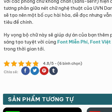
với các phông chữ không chân (sans-serif) hiện đ
tương phản giữa nét chữ nghệ thuật của UVN Dam
sẽ tạo nên một bố cục hài hòa, dễ đọc nhưng vẫn
tiêu đề chính.
Hy vọng bộ chữ này sẽ giúp dự án của bạn thêm 
sáng tạo tuyệt vời cùng
Font Miễn Phí, Font Việ
trong thời gian tới.
4.8/5 - (6 bình chọn)
Chia sẽ:
SẢN PHẨM TƯƠNG TỰ