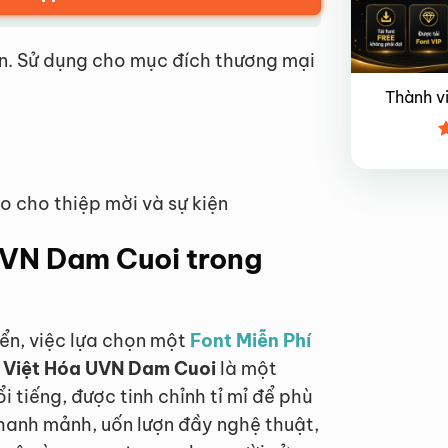
n. Sử dụng cho mục đích thương mại
Thành v
Đ
x
4
 cho thiệp mời và sự kiện
UVN Dam Cuoi trong
iển, việc lựa chọn một
Font Miễn Phí
 Việt Hóa UVN Dam Cuoi
là một
tiếng, được tinh chỉnh tỉ mỉ để phù
hanh mảnh, uốn lượn đầy nghệ thuật,