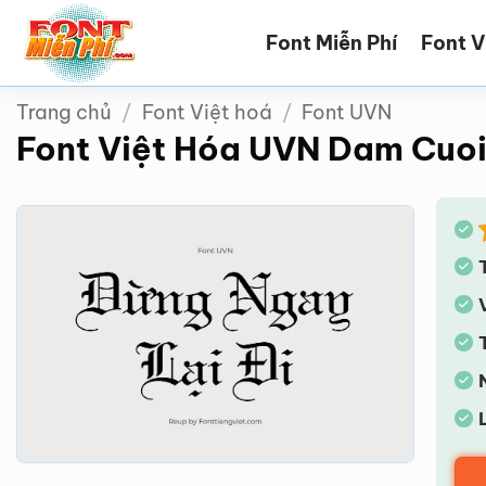
Bỏ
Font Miễn Phí
Font V
qua
nội
dung
Trang chủ
/
Font Việt hoá
/
Font UVN
Font Việt Hóa UVN Dam Cuo