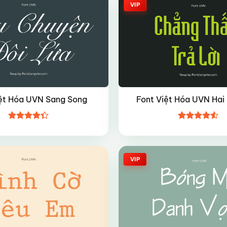
VIP
iệt Hóa UVN Sang Song
Font Việt Hóa UVN Hai
Được xếp
Được xếp
hạng
4.35
hạng
4.5
5 sao
5 sao
VIP