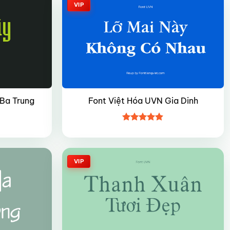
VIP
 Ba Trung
Font Việt Hóa UVN Gia Dinh
Được xếp
hạng
4.9
5
sao
VIP