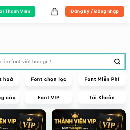
ói Thành Viên
Đăng ký / Đăng nhập
t hoá
Font chọn lọc
Font Miễn Phí
ng cáo
Font VIP
Tài Khoản
VIP
Giảm giá!