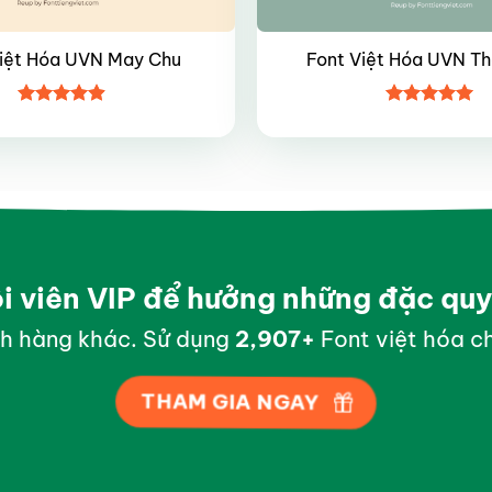
Việt Hóa UVN May Chu
Font Việt Hóa UVN Tho
Được xếp
Được xếp
hạng
4.85
hạng
4.95
5 sao
5 sao
ội viên VIP để hưởng những đặc qu
h hàng khác. Sử dụng
2,994
+
Font việt hóa ch
THAM GIA NGAY