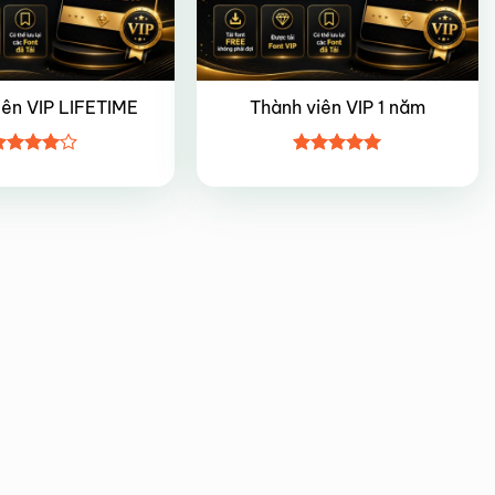
iên VIP LIFETIME
Thành viên VIP 1 năm
ược
Được xếp
ếp hạng
hạng
5
5
5 sao
sao