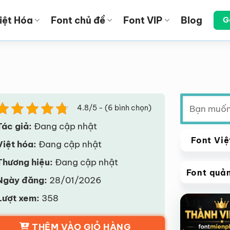
iệt Hóa
Font chủ đề
Font VIP
Blog
G
i
Tìm
4.8/5 - (6 bình chọn)
kiếm:
Tác giả:
Đang cập nhật
Font Việ
Việt hóa:
Đang cập nhật
Thương hiệu:
Đang cập nhật
Font quả
Ngày đăng:
28/01/2026
VIP
Lượt xem:
358
Giảm giá!
THÊM VÀO GIỎ HÀNG