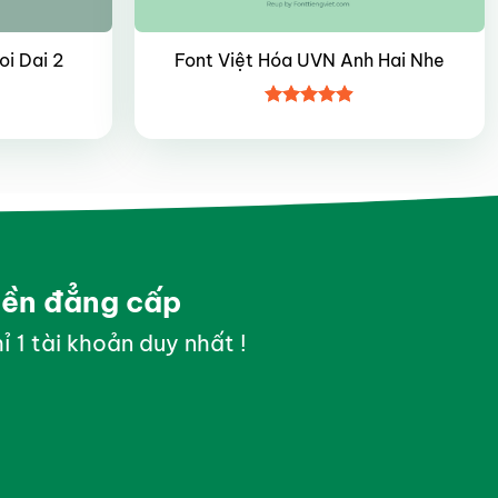
i Dai 2
Font Việt Hóa UVN Anh Hai Nhe
Được xếp
hạng
4.85
5 sao
yền đẳng cấp
ỉ 1 tài khoản duy nhất !