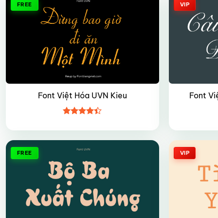
FREE
VIP
Font Việt Hóa UVN Kieu
Font V
Được xếp
hạng
4.4
5 sao
FREE
VIP