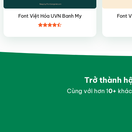
Font Việt Hóa UVN Banh My
Font 
Được xếp
hạng
4.45
5 sao
Trở thành h
Cùng với hơn 1
0
+
khác