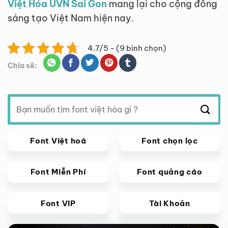
Việt Hóa UVN Sai Gon
mang lại cho cộng đồng
sáng tạo Việt Nam hiện nay.
4.7/5 - (9 bình chọn)
Chia sẽ:
Tìm
kiếm:
Font Việt hoá
Font chọn lọc
Font Miễn Phí
Font quảng cáo
Font VIP
Tài Khoản