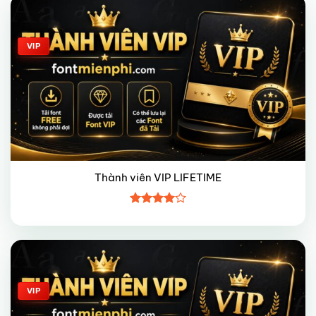
Giảm giá!
VIP
Thành viên VIP LIFETIME
Được
xếp hạng
4
5 sao
Giảm giá!
VIP