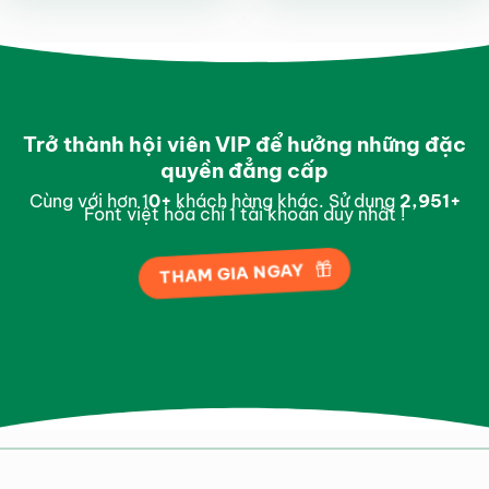
sao
5 sao
Trở thành hội viên VIP để hưởng những đặc
quyền đẳng cấp
Cùng với hơn 1
0
+
khách hàng khác. Sử dụng
2,995
+
Font việt hóa chỉ 1 tài khoản duy nhất !
THAM GIA NGAY