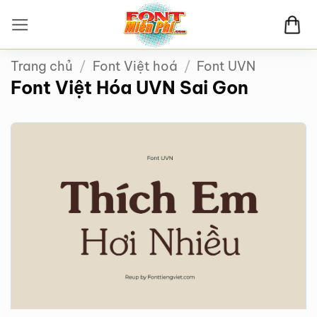
Bỏ
qua
nội
Trang chủ
/
Font Việt hoá
/
Font UVN
dung
Font Việt Hóa UVN Sai Gon