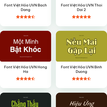
Font Việt Hóa UVN Bach
Font Việt Hóa UVN Thoi
Dang
Dai 2
Được xếp
Được xếp
VIP
VIP
hạng
4.5
hạng
4.95
5 sao
5 sao
Font Việt Hóa UVN Hong
Font Việt Hóa UVN Binh
Ha
Duong
Được xếp
Được xếp
VIP
VIP
hạng
4.45
hạng
4.45
5 sao
5 sao