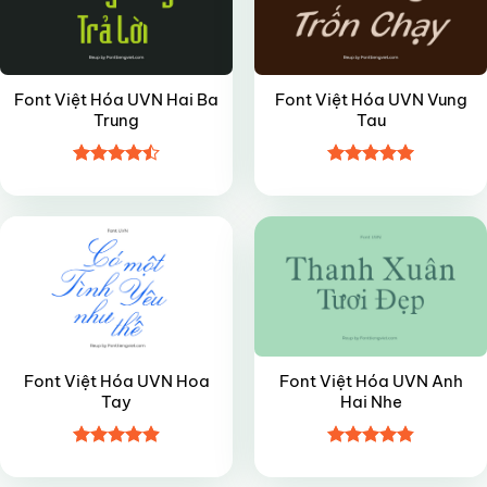
Font Việt Hóa UVN Hai Ba
Font Việt Hóa UVN Vung
Trung
Tau
Được xếp
Được xếp
FREE
VIP
hạng
4.5
hạng
5
5
5 sao
sao
Font Việt Hóa UVN Hoa
Font Việt Hóa UVN Anh
Tay
Hai Nhe
Được xếp
Được xếp
hạng
4.9
5
hạng
4.85