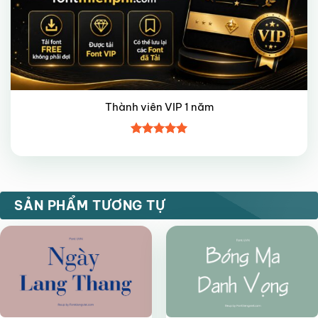
Thành viên VIP 1 năm
Được xếp
hạng
5
5
sao
VIP
VIP
SẢN PHẨM TƯƠNG TỰ