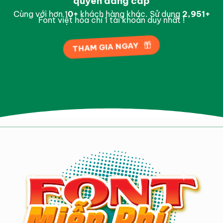
quyền đẳng cấp
Cùng với hơn 1
0
+
khách hàng khác. Sử dụng
2,995
+
Font việt hóa chỉ 1 tài khoản duy nhất !
THAM GIA NGAY