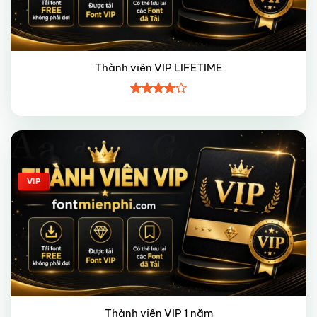
Thành viên VIP LIFETIME
Được
xếp hạng
4
5 sao
Giảm giá!
VIP
Thành viên VIP 1 năm