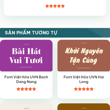
Được xếp
hạng
5
5
sao
VIP
VIP
SẢN PHẨM TƯƠNG TỰ
Font Việt Hóa UVN Bach
Font Việt Hóa UVN Hai
Dang Nang
Long
Được xếp
Được xếp
VIP
VIP
hạng
4.95
hạng
4.95
5 sao
5 sao