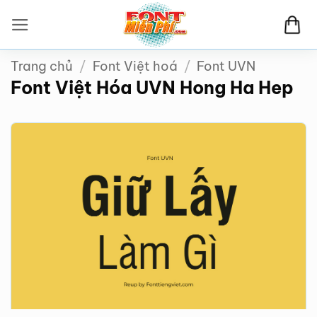
Bỏ
qua
nội
Trang chủ
/
Font Việt hoá
/
Font UVN
dung
Font Việt Hóa UVN Hong Ha Hep