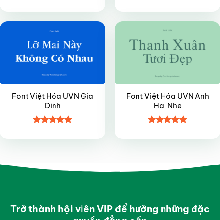
Được xếp
Được xếp
VIP
VIP
hạng
4.5
hạng
4.45
5 sao
5 sao
Font Việt Hóa UVN Gia
Font Việt Hóa UVN Anh
Dinh
Hai Nhe
Được xếp
Được xếp
hạng
4.9
5
hạng
4.85
sao
5 sao
Trở thành hội viên VIP để hưởng những đặc