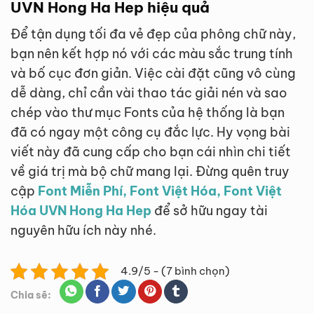
UVN Hong Ha Hep hiệu quả
Để tận dụng tối đa vẻ đẹp của phông chữ này,
bạn nên kết hợp nó với các màu sắc trung tính
và bố cục đơn giản. Việc cài đặt cũng vô cùng
dễ dàng, chỉ cần vài thao tác giải nén và sao
chép vào thư mục Fonts của hệ thống là bạn
đã có ngay một công cụ đắc lực. Hy vọng bài
viết này đã cung cấp cho bạn cái nhìn chi tiết
về giá trị mà bộ chữ mang lại. Đừng quên truy
cập
Font Miễn Phí, Font Việt Hóa, Font Việt
Hóa UVN Hong Ha Hep
để sở hữu ngay tài
nguyên hữu ích này nhé.
4.9/5 - (7 bình chọn)
Chia sẽ: