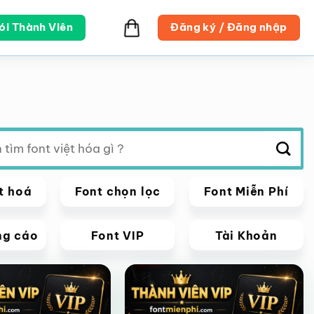
ói Thành Viên
Đăng ký / Đăng nhập
t hoá
Font chọn lọc
Font Miễn Phí
ng cáo
Font VIP
Tài Khoản
VIP
Giảm giá!