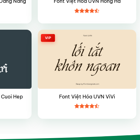
 Dang Nang
Font Việt Hóa UVN Hong Ha
Được xếp
hạng
4.45
5 sao
VIP
 Cuoi Hep
Font Việt Hóa UVN ViVi
Được xếp
hạng
4.45
5 sao