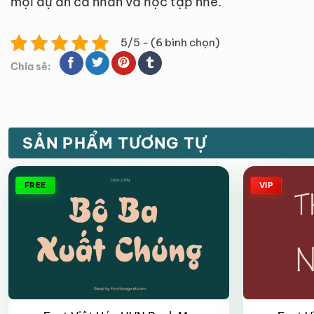
mọi dự án cá nhân và học tập nhé.
5/5 - (6 bình chọn)
Chia sẽ:
SẢN PHẨM TƯƠNG TỰ
FREE
VIP