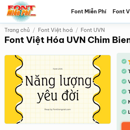
Bỏ
Font Miễn Phí
Font V
qua
nội
dung
Trang chủ
/
Font Việt hoá
/
Font UVN
Font Việt Hóa UVN Chim Bie