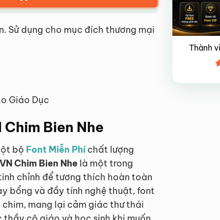
n. Sử dụng cho mục đích thương mại
Thành v
Đ
x
4
ho Giáo Dục
N Chim Bien Nhe
một bộ
Font Miễn Phí
chất lượng
UVN Chim Bien Nhe
là một trong
tinh chỉnh để tương thích hoàn toàn
y bổng và đầy tính nghệ thuật, font
chim, mang lại cảm giác thư thái
 thầy cô giáo và học sinh khi muốn