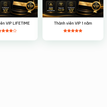
iên VIP LIFETIME
Thành viên VIP 1 năm
ược
Được xếp
ếp hạng
hạng
5
5
5 sao
sao