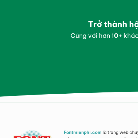
Trở thành h
Cùng với hơn 1
0
+
khác
Fontmienphi.com
là trang web chu