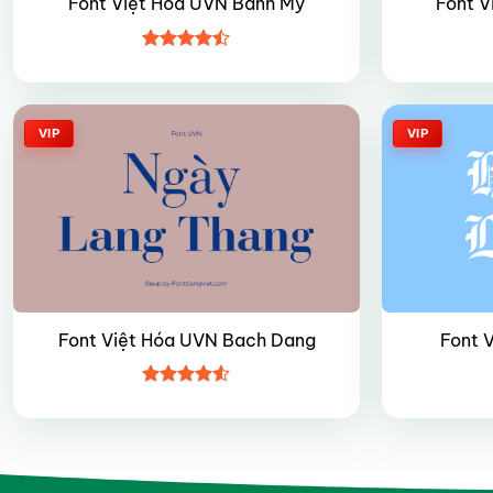
Font Việt Hóa UVN Banh My
Font V
Được xếp
hạng
4.45
5 sao
VIP
VIP
Font Việt Hóa UVN Bach Dang
Font 
Được xếp
hạng
4.5
5 sao