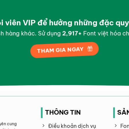
ội viên VIP để hưởng những đặc qu
h hàng khác. Sử dụng
2,995
+
Font việt hóa ch
THAM GIA NGAY
THÔNG TIN
SẢ
yên cung
Điều khoản dịch vụ
Fon