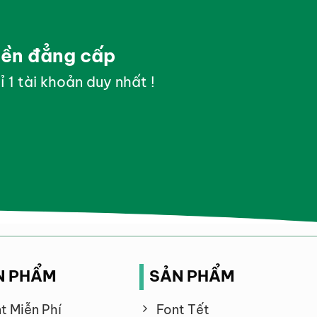
yền đẳng cấp
ỉ 1 tài khoản duy nhất !
N PHẨM
SẢN PHẨM
t Miễn Phí
Font Tết