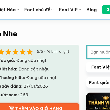
iệt Hóa
Font chủ đề
Font VIP
Blog
G
n Nhe
Tìm
5/5 - (6 bình chọn)
kiếm:
Tác giả:
Đang cập nhật
Font Việ
Việt hóa:
Đang cập nhật
Thương hiệu:
Đang cập nhật
Font quả
Ngày đăng:
27/01/2026
VIP
Lượt xem:
269
Giảm giá!
THÊM VÀO GIỎ HÀNG