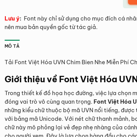
Lưu ý
:
Font này chỉ sử dụng cho mục đích cá nhâ
nên mua bản quyền gốc từ tác giả.
MÔ TẢ
Tải Font Việt Hóa UVN Chim Bien Nhe Miễn Phí C
Giới thiệu về Font Việt Hóa UV
Trong thiết kế đồ họa học đường, việc lựa chọn 
đóng vai trò vô cùng quan trọng.
Font Việt Hóa 
những kiểu chữ thuộc bộ mã UVN nổi tiếng, được 
với bảng mã Unicode. Với nét chữ thanh mảnh, ba
chữ này mô phỏng lại vẻ đẹp nhẹ nhàng của cánh 
cho người xem. Đây là lựa chọn hàng đầu cho các