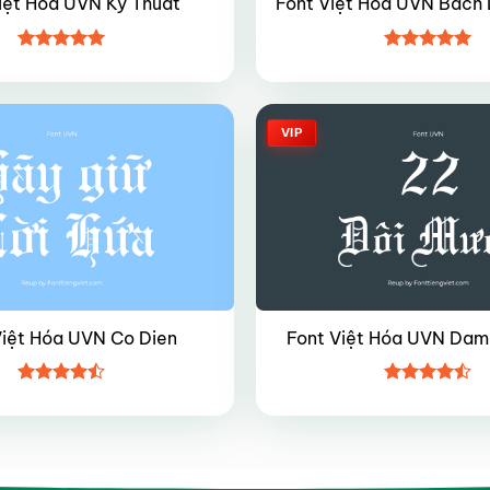
iệt Hóa UVN Ky Thuat
Font Việt Hóa UVN Bach
Được xếp
Được xếp
hạng
4.95
hạng
4.95
5 sao
5 sao
VIP
Việt Hóa UVN Co Dien
Font Việt Hóa UVN Dam
Được xếp
Được xếp
hạng
4.45
hạng
4.45
5 sao
5 sao