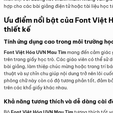
hợp cho các bài giảng điện tử hoặc tài liệu học t
Ưu điểm nổi bật của Font Việt
thiết kế
Tính ứng dụng cao trong môi trường họ
Font Việt Hóa UVN Mau Tim
mang đến cảm giác g
trên trang giấy học trò. Các giáo viên có thể sử 
bài giảng, làm thiệp chúc mừng hoặc trang trí bá
thuật và sự chỉn chu giúp nội dung trở nên lôi cuố
phông chữ này còn có độ tương phản tốt, đảm bả
trên các khổ giấy khác nhau.
Khả năng tương thích và dễ dàng cài đ
Bộ
Font Việt Hóa UVN Mau Tim
tương thích tốt 