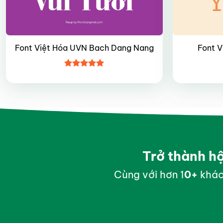
Font Việt Hóa UVN Bach Dang Nang
Font 
Được xếp
hạng
4.95
5 sao
Trở thành h
Cùng với hơn 1
0
+
khác