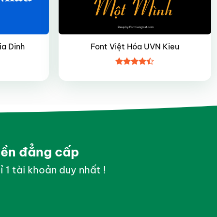
ia Dinh
Font Việt Hóa UVN Kieu
Được xếp
hạng
4.4
5 sao
yền đẳng cấp
ỉ 1 tài khoản duy nhất !