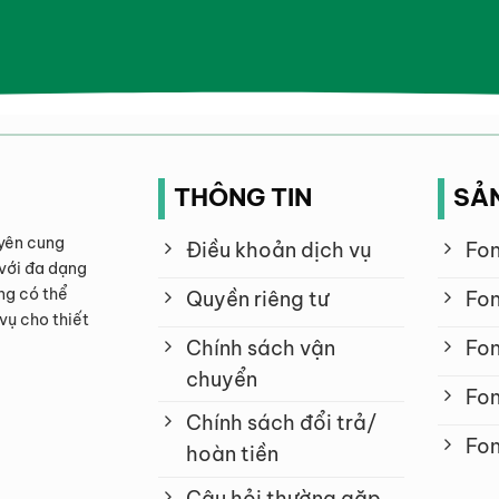
THÔNG TIN
SẢ
yên cung
Điều khoản dịch vụ
Fon
với đa dạng
ng có thể
Quyền riêng tư
Fon
vụ cho thiết
Chính sách vận
Fon
chuyển
Fon
Chính sách đổi trả/
Fon
hoàn tiền
Câu hỏi thường gặp