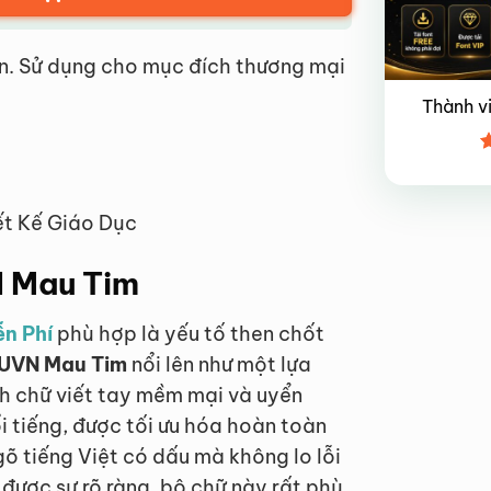
n. Sử dụng cho mục đích thương mại
Thành v
Đ
x
4
ết Kế Giáo Dục
N Mau Tim
ễn Phí
phù hợp là yếu tố then chốt
 UVN Mau Tim
nổi lên như một lựa
h chữ viết tay mềm mại và uyển
 tiếng, được tối ưu hóa hoàn toàn
 tiếng Việt có dấu mà không lo lỗi
 được sự rõ ràng, bộ chữ này rất phù