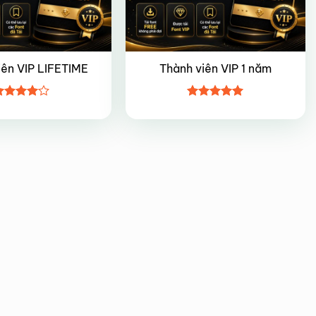
iên VIP LIFETIME
Thành viên VIP 1 năm
ược
Được xếp
ếp hạng
hạng
5
5
5 sao
sao