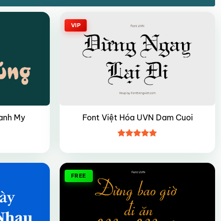
VIP
anh My
Font Việt Hóa UVN Dam Cuoi
Được xếp
hạng
4.95
5 sao
FREE