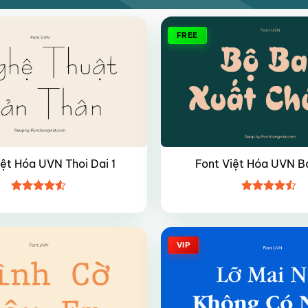
FREE
iệt Hóa UVN Thoi Dai 1
Font Việt Hóa UVN B
Được xếp
Được xếp
hạng
4.5
hạng
4.45
5 sao
5 sao
VIP