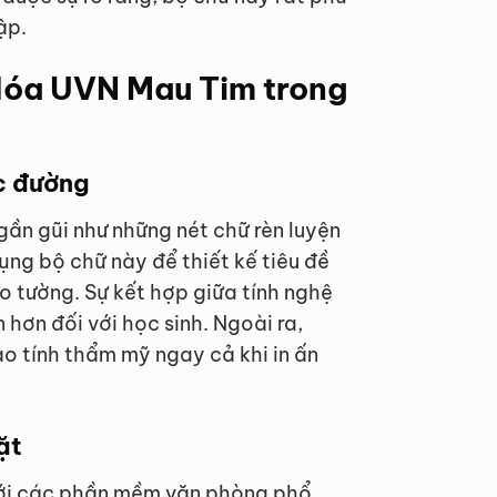
ập.
 Hóa UVN Mau Tim trong
c đường
ần gũi như những nét chữ rèn luyện
dụng bộ chữ này để thiết kế tiêu đề
o tường. Sự kết hợp giữa tính nghệ
n hơn đối với học sinh. Ngoài ra,
o tính thẩm mỹ ngay cả khi in ấn
ặt
với các phần mềm văn phòng phổ