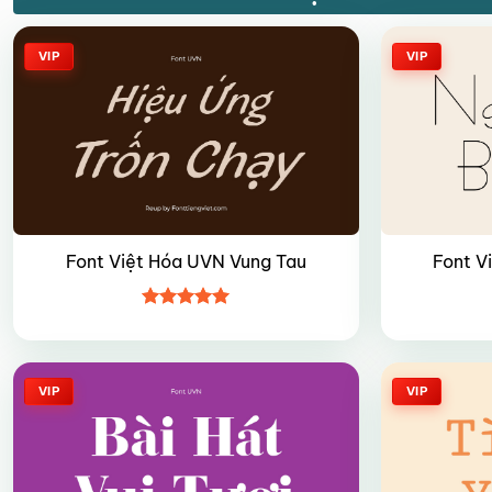
VIP
VIP
Font Việt Hóa UVN Vung Tau
Font V
Được xếp
hạng
5
5
sao
VIP
VIP