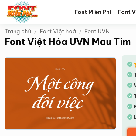
Bỏ
Font Miễn Phí
Font V
qua
nội
dung
Trang chủ
/
Font Việt hoá
/
Font UVN
Font Việt Hóa UVN Mau Tim