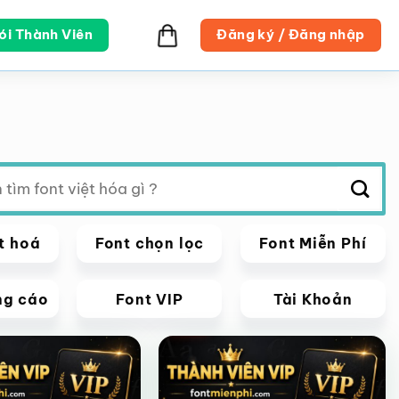
ói Thành Viên
Đăng ký / Đăng nhập
t hoá
Font chọn lọc
Font Miễn Phí
ng cáo
Font VIP
Tài Khoản
VIP
Giảm giá!