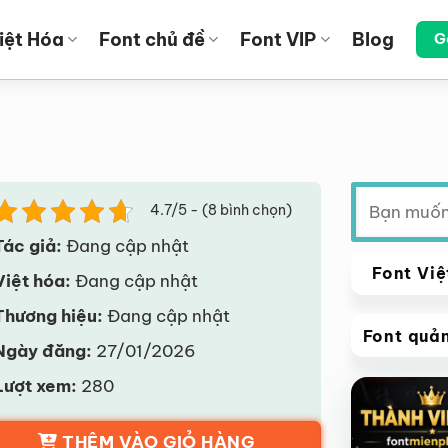
iệt Hóa
Font chủ đề
Font VIP
Blog
G
Tìm
4.7/5 - (8 bình chọn)
kiếm:
Tác giả:
Đang cập nhật
Font Việ
Việt hóa:
Đang cập nhật
Thương hiệu:
Đang cập nhật
Font quả
Ngày đăng:
27/01/2026
VIP
Lượt xem:
280
Giảm giá!
THÊM VÀO GIỎ HÀNG