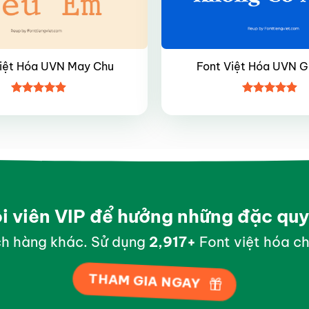
Việt Hóa UVN May Chu
Font Việt Hóa UVN G
Được xếp
Được xếp
hạng
4.85
hạng
4.9
5
5 sao
sao
ội viên VIP để hưởng những đặc qu
h hàng khác. Sử dụng
2,996
+
Font việt hóa ch
THAM GIA NGAY