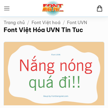
Bỏ
qua
nội
Trang chủ
/
Font Việt hoá
/
Font UVN
dung
Font Việt Hóa UVN Tin Tuc