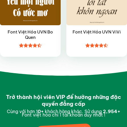
Font Việt Hóa UVN Bo
Font Việt Hóa UVN ViVi
Quen
Được xếp
Được xếp
hạng
4.5
hạng
4.45
5 sao
5 sao
Trở thành hội viên VIP để hưởng những đặc
quyền đẳng cấp
Cùng với hơn 1
0
+
khách hàng khác. Sử dụng
2,995
+
Font việt hóa chỉ 1 tài khoản duy nhất !