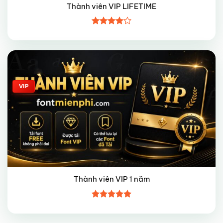
Thành viên VIP LIFETIME
Được
xếp hạng
4
5 sao
Giảm giá!
VIP
Thành viên VIP 1 năm
Được xếp
hạng
5
5
sao