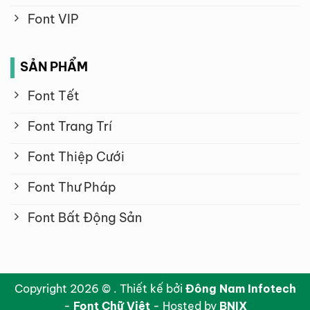
Font VIP
SẢN PHẨM
Font Tết
Font Trang Trí
Font Thiệp Cưới
Font Thư Pháp
Font Bất Động Sản
Copyright 2026 © . Thiết kế bởi
Đông Nam Infotech
-
Font Chữ Việt
- Hosted by
BNIX