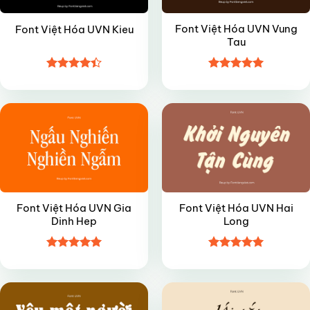
Font Việt Hóa UVN Vung
Font Việt Hóa UVN Kieu
Tau
Được xếp
Được xếp
VIP
VIP
hạng
4.4
hạng
5
5
5 sao
sao
Font Việt Hóa UVN Gia
Font Việt Hóa UVN Hai
Dinh Hep
Long
Được xếp
Được xếp
VIP
VIP
hạng
4.95
hạng
4.95
5 sao
5 sao