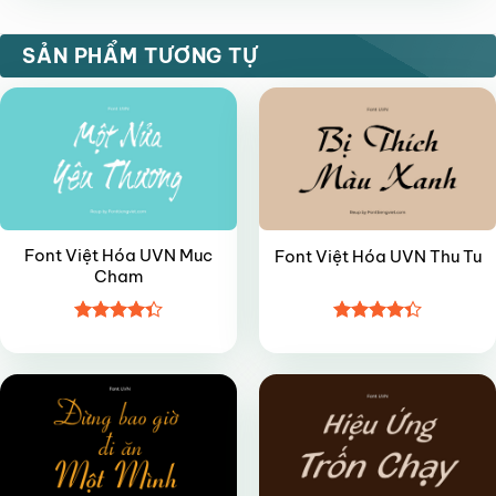
VIP
VIP
SẢN PHẨM TƯƠNG TỰ
Font Việt Hóa UVN Muc
Font Việt Hóa UVN Thu Tu
Cham
Được xếp
Được xếp
FREE
VIP
hạng
4.35
hạng
4.35
5 sao
5 sao