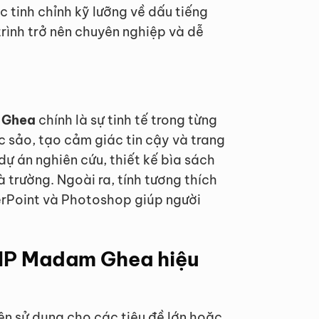
c tinh chỉnh kỹ lưỡng về dấu tiếng
trình trở nên chuyên nghiệp và dễ
 Ghea
chính là sự tinh tế trong từng
c sảo, tạo cảm giác tin cậy và trang
dự án nghiên cứu, thiết kế bìa sách
 trường. Ngoài ra, tính tương thích
rPoint và Photoshop giúp người
VIP Madam Ghea hiệu
ên sử dụng cho các tiêu đề lớn hoặc