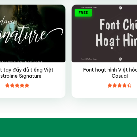
sao
sao
FREE
t tay đầy đủ tiếng Việt
Font hoạt hình Việt hó
stroline Signature
Casual
Được xếp
Được xếp
hạng
5
5
hạng
4.4
sao
5 sao