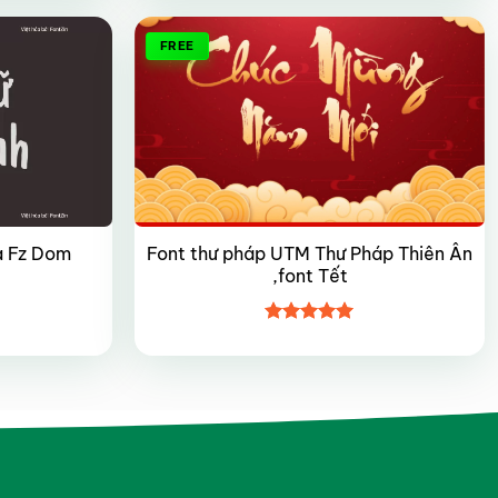
sao
FREE
a Fz Dom
Font thư pháp UTM Thư Pháp Thiên Ân
,font Tết
Được xếp
hạng
5
5
sao