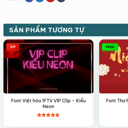
SẢN PHẨM TƯƠNG TỰ
VIP
FREE
Font Việt hóa 1FTV VIP Clip – Kiểu
Font Thư 
Neon
Được xếp
hạng
4.7
5