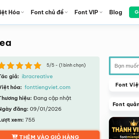
iệt Hóa
Font chủ đề
Font VIP
Blog
G
hea
Tìm
5/5 - (1 bình chọn)
kiếm:
Tác giả:
ibracreative
Font Việ
Việt hóa:
fonttiengviet.com
Thương hiệu:
Đang cập nhật
Font quả
Ngày đăng:
09/01/2026
VIP
Lượt xem:
755
Giảm giá!
THÊM VÀO GIỎ HÀNG