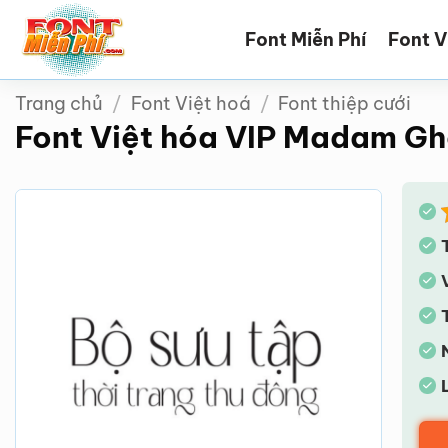
Bỏ
Font Miễn Phí
Font V
qua
nội
dung
Trang chủ
/
Font Việt hoá
/
Font thiệp cưới
Font Việt hóa VIP Madam G