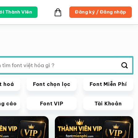
ói Thành Viên
Đăng ký / Đăng nhập
t hoá
Font chọn lọc
Font Miễn Phí
ng cáo
Font VIP
Tài Khoản
VIP
Giảm giá!