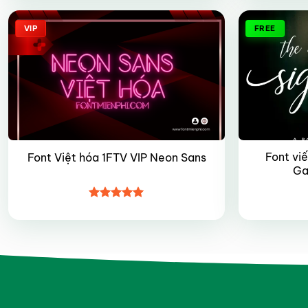
sao
VIP
FREE
Font viế
Font Việt hóa 1FTV VIP Neon Sans
Ga
Được xếp
hạng
5
5
sao