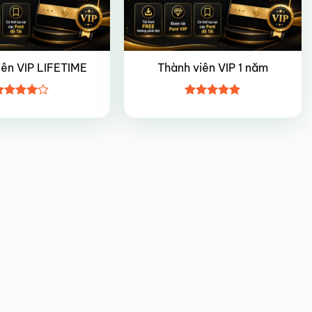
iên VIP LIFETIME
Thành viên VIP 1 năm
ược
Được xếp
ếp hạng
hạng
5
5
5 sao
sao