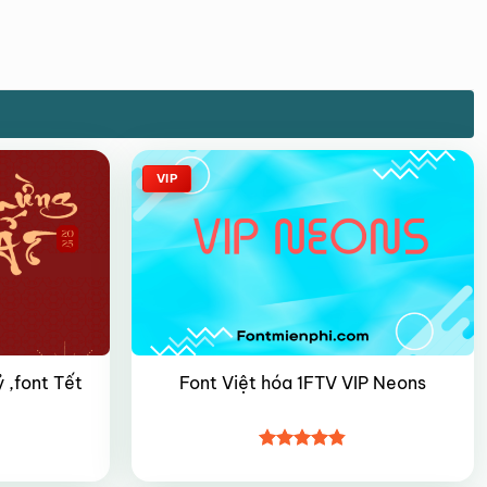
VIP
 ,font Tết
Font Việt hóa 1FTV VIP Neons
Được xếp
hạng
4.8
5