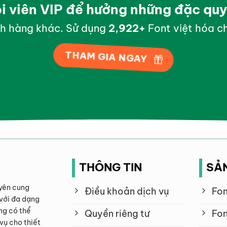
ội viên VIP để hưởng những đặc qu
h hàng khác. Sử dụng
2,997
+
Font việt hóa ch
THAM GIA NGAY
THÔNG TIN
SẢ
yên cung
Điều khoản dịch vụ
Fon
với đa dạng
ng có thể
Quyền riêng tư
Fon
vụ cho thiết