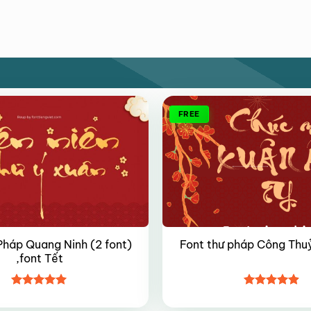
FREE
Pháp Quang Ninh (2 font)
Font thư pháp Công Thuỷ
,font Tết
Được xếp
Được xếp
hạng
5
5
hạng
4.9
5