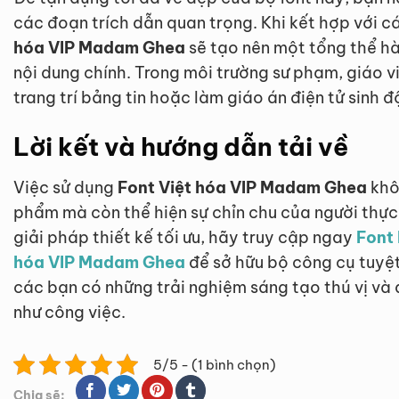
các đoạn trích dẫn quan trọng. Khi kết hợp với c
hóa VIP Madam Ghea
sẽ tạo nên một tổng thể hà
nội dung chính. Trong môi trường sư phạm, giáo v
trang trí bảng tin hoặc làm giáo án điện tử sinh 
Lời kết và hướng dẫn tải về
Việc sử dụng
Font Việt hóa VIP Madam Ghea
khô
phẩm mà còn thể hiện sự chỉn chu của người thực
giải pháp thiết kế tối ưu, hãy truy cập ngay
Font 
hóa VIP Madam Ghea
để sở hữu bộ công cụ tuyệt
các bạn có những trải nghiệm sáng tạo thú vị và
như công việc.
5/5 - (1 bình chọn)
Chia sẽ: