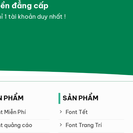
yền đẳng cấp
ỉ 1 tài khoản duy nhất !
N PHẨM
SẢN PHẨM
t Miễn Phí
Font Tết
t quảng cáo
Font Trang Trí