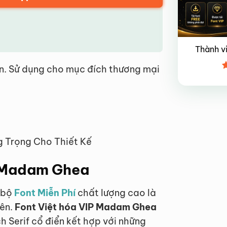
Thành v
n. Sử dụng cho mục đích thương mại
Đ
x
4
 Trọng Cho Thiết Kế
IP Madam Ghea
t bộ
Font Miễn Phí
chất lượng cao là
iên.
Font Việt hóa VIP Madam Ghea
 Serif cổ điển kết hợp với những