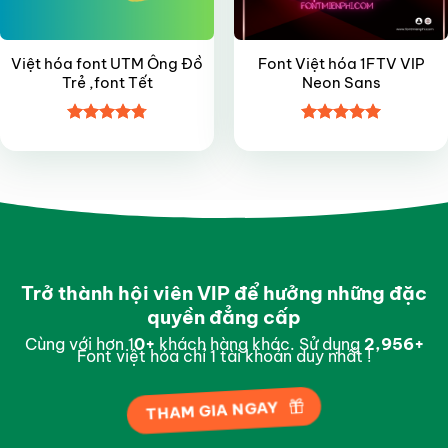
Việt hóa font UTM Ông Đồ
Font Việt hóa 1FTV VIP
Trẻ ,font Tết
Neon Sans
Được xếp
Được xếp
hạng
4.8
5
hạng
5
5
sao
sao
Trở thành hội viên VIP để hưởng những đặc
quyền đẳng cấp
Cùng với hơn 1
0
+
khách hàng khác. Sử dụng
2,996
+
Font việt hóa chỉ 1 tài khoản duy nhất !
THAM GIA NGAY