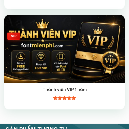
Được
xếp hạng
4
5 sao
Giảm giá!
VIP
Thành viên VIP 1 năm
Được xếp
hạng
5
5
sao
FREE
VIP