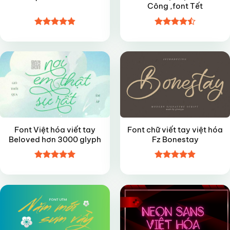
Công ,font Tết
Được xếp
Được xếp
FREE
FREE
hạng
4.85
hạng
4.5
5 sao
5 sao
Font Việt hóa viết tay
Font chữ viết tay việt hóa
Beloved hơn 3000 glyph
Fz Bonestay
Được xếp
Được xếp
FREE
VIP
hạng
5
5
hạng
4.9
5
sao
sao