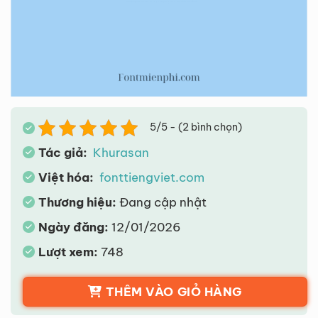
5/5 - (2 bình chọn)
Tác giả:
Khurasan
Việt hóa:
fonttiengviet.com
Thương hiệu:
Đang cập nhật
Ngày đăng:
12/01/2026
Lượt xem:
748
THÊM VÀO GIỎ HÀNG