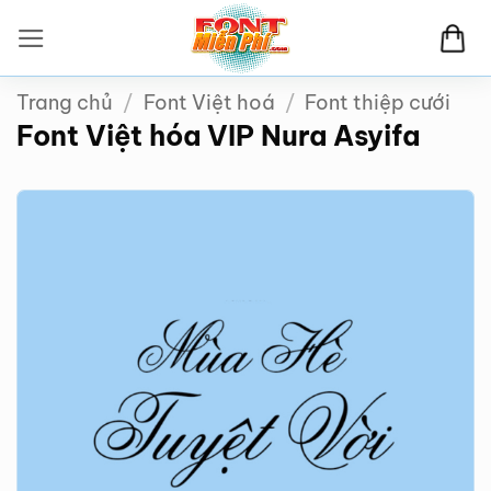
Bỏ
qua
nội
Trang chủ
/
Font Việt hoá
/
Font thiệp cưới
dung
Font Việt hóa VIP Nura Asyifa