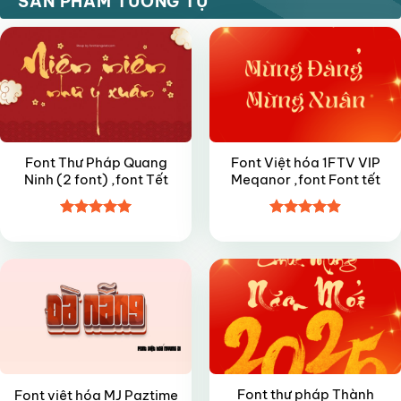
SẢN PHẨM TƯƠNG TỰ
Font Thư Pháp Quang
Font Việt hóa 1FTV VIP
Ninh (2 font) ,font Tết
Meqanor ,font Font tết
Được xếp
Được xếp
FREE
FREE
hạng
5
5
hạng
4.9
5
sao
sao
Font thư pháp Thành
Font việt hóa MJ Paztime