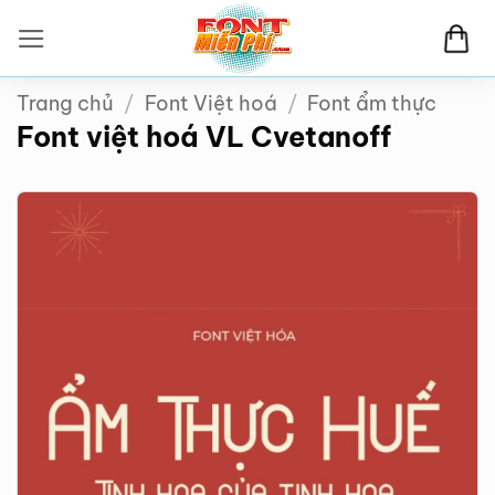
Bỏ
qua
nội
Trang chủ
/
Font Việt hoá
/
Font ẩm thực
dung
Font việt hoá VL Cvetanoff