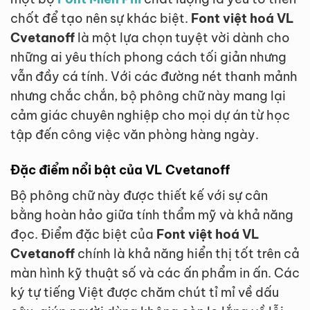
chốt để tạo nên sự khác biệt.
Font việt hoá VL
Cvetanoff
là một lựa chọn tuyệt vời dành cho
những ai yêu thích phong cách tối giản nhưng
vẫn đầy cá tính. Với các đường nét thanh mảnh
nhưng chắc chắn, bộ phông chữ này mang lại
cảm giác chuyên nghiệp cho mọi dự án từ học
tập đến công việc văn phòng hàng ngày.
Đặc điểm nổi bật của VL Cvetanoff
Bộ phông chữ này được thiết kế với sự cân
bằng hoàn hảo giữa tính thẩm mỹ và khả năng
đọc. Điểm đặc biệt của
Font việt hoá VL
Cvetanoff
chính là khả năng hiển thị tốt trên cả
màn hình kỹ thuật số và các ấn phẩm in ấn. Các
ký tự tiếng Việt được chăm chút tỉ mỉ về dấu