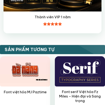
Thành viên VIP 1 năm
Được xếp
hạng
5
5
sao
FREE
FREE
SẢN PHẨM TƯƠNG TỰ
Font serif Việt hóa Fz
Font việt hóa MJ Paztime
Miles – Hiện đại và Sang
trọng