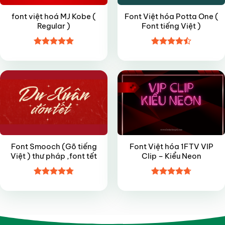
font việt hoá MJ Kobe (
Font Việt hóa Potta One (
Regular )
Font tiếng Việt )
Được xếp
Được xếp
FREE
VIP
hạng
4.95
hạng
4.5
5 sao
5 sao
Font Smooch (Gõ tiếng
Font Việt hóa 1FTV VIP
Việt ) thư pháp ,font tết
Clip – Kiểu Neon
Được xếp
Được xếp
hạng
4.8
5
hạng
4.7
5
sao
sao