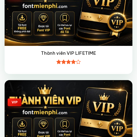
Thành viên VIP LIFETIME
Được
xếp hạng
4
5 sao
Giảm giá!
VIP