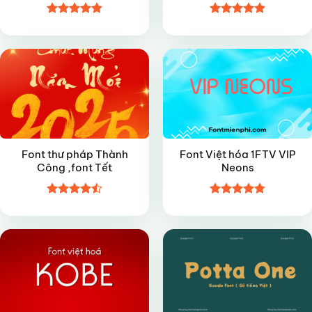
Được xếp
Được xếp
FREE
VIP
hạng
4.85
hạng
4.9
5
5 sao
sao
Font thư pháp Thành
Font Việt hóa 1FTV VIP
Công ,font Tết
Neons
Được xếp
Được xếp
FREE
FREE
hạng
4.5
hạng
4.8
5
5 sao
sao