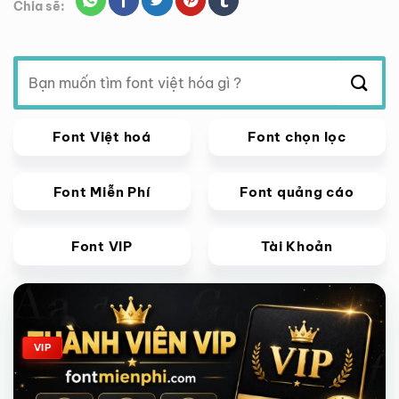
Chia sẽ:
Tìm
kiếm:
Font Việt hoá
Font chọn lọc
Font Miễn Phí
Font quảng cáo
Font VIP
Tài Khoản
Giảm giá!
VIP