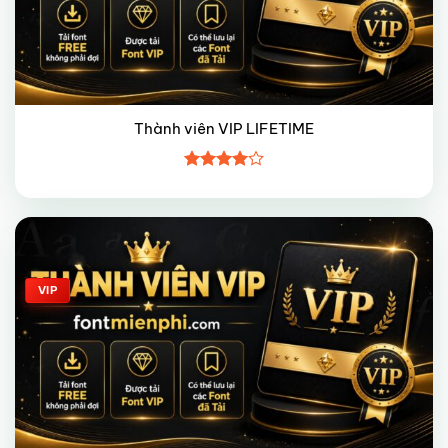
Thành viên VIP LIFETIME
Được
xếp hạng
4
5 sao
Giảm giá!
VIP