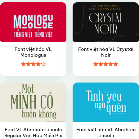
4
5 sao
sao
Font việt hóa VL
Font việt hóa VL Crystal
Monologue
Noir
Được
Được xếp
FREE
VIP
xếp hạng
hạng
5
5
4
5 sao
sao
Font VL Abraham Lincoln
Font việt hóa VL Abraham
Regular Việt Hóa Miễn Phí
Lincoln