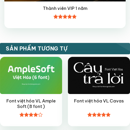
Thành viên VIP 1 năm
Được xếp
hạng
5
5
sao
VIP
FREE
SẢN PHẨM TƯƠNG TỰ
Font việt hóa VL Ample
Font việt hóa VL Cavas
Soft (8 font )
Được
Được xếp
VIP
VIP
xếp hạng
hạng
5
5