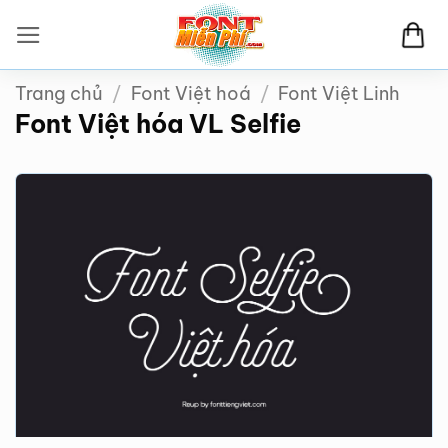
Bỏ
qua
nội
Trang chủ
/
Font Việt hoá
/
Font Việt Linh
dung
Font Việt hóa VL Selfie