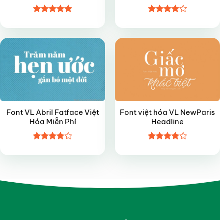
Được xếp
Được
FREE
VIP
hạng
5
5
xếp hạng
sao
4
5 sao
Font VL Abril Fatface Việt
Font việt hóa VL NewParis
Hóa Miễn Phí
Headline
Được
Được
xếp hạng
xếp hạng
4
5 sao
4
5 sao