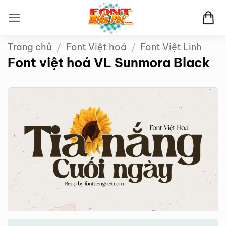
Bỏ
qua
nội
Trang chủ
/
Font Việt hoá
/
Font Việt Linh
dung
Font việt hoá VL Sunmora Black