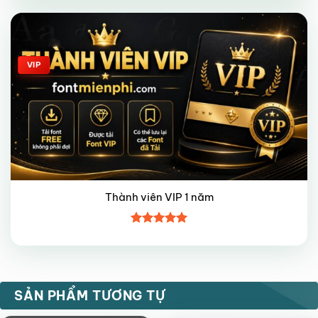
4
5 sao
Giảm giá!
VIP
Thành viên VIP 1 năm
Được xếp
hạng
5
5
sao
VIP
VIP
SẢN PHẨM TƯƠNG TỰ