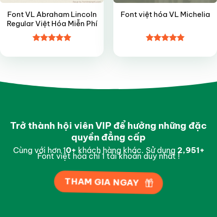
Font VL Abraham Lincoln
Font việt hóa VL Michelia
Regular Việt Hóa Miễn Phí
Được xếp
Được xếp
hạng
5
5
hạng
5
5
sao
sao
Trở thành hội viên VIP để hưởng những đặc
quyền đẳng cấp
Cùng với hơn 1
0
+
khách hàng khác. Sử dụng
2,997
+
Font việt hóa chỉ 1 tài khoản duy nhất !
THAM GIA NGAY