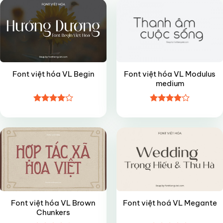
Font việt hóa VL Modulus
Font việt hóa VL Begin
medium
Được
Được
FREE
VIP
xếp hạng
xếp hạng
4
5 sao
4
5 sao
Font việt hóa VL Brown
Font việt hoá VL Megante
Chunkers