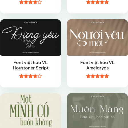
Được
Được xếp
VIP
VIP
xếp hạng
hạng
5
5
4
5 sao
sao
Font việt hóa VL
Font việt hóa VL
Houstoner Script
Amelaryas
Được
Được xếp
FREE
VIP
xếp hạng
hạng
5
5
4
5 sao
sao