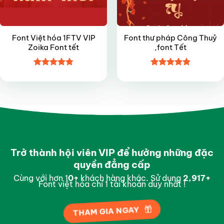
Font Việt hóa 1FTV VIP
Font thư pháp Công Thuỷ
Zoika Font tết
,font Tết
Được xếp
Được xếp
hạng
4.8
5
hạng
4.9
5
sao
sao
Trở thành hội viên VIP để hưởng những đặc
quyền đẳng cấp
Cùng với hơn 1
0
+
khách hàng khác. Sử dụng
2,993
+
Font việt hóa chỉ 1 tài khoản duy nhất !
THAM GIA NGAY