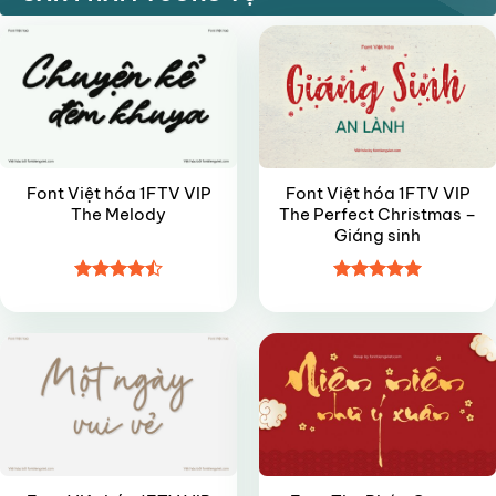
Font Việt hóa 1FTV VIP
Font Việt hóa 1FTV VIP
The Melody
The Perfect Christmas –
Giáng sinh
Được xếp
Được xếp
VIP
FREE
hạng
4.45
hạng
4.95
5 sao
5 sao