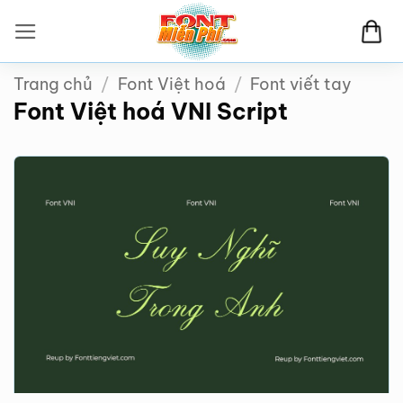
Bỏ
qua
nội
Trang chủ
/
Font Việt hoá
/
Font viết tay
dung
Font Việt hoá VNI Script