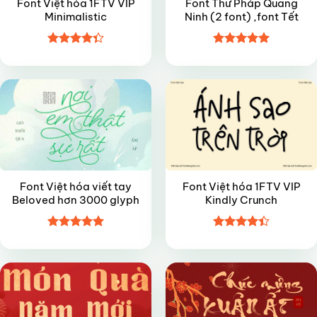
Font Việt hóa 1FTV VIP
Font Thư Pháp Quang
Minimalistic
Ninh (2 font) ,font Tết
Được xếp
Được xếp
FREE
VIP
hạng
4.35
hạng
5
5
5 sao
sao
Font Việt hóa viết tay
Font Việt hóa 1FTV VIP
Beloved hơn 3000 glyph
Kindly Crunch
Được xếp
Được xếp
VIP
FREE
hạng
5
5
hạng
4.4
sao
5 sao