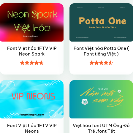
5 sao
sao
Font Việt hóa 1FTV VIP
Font Việt hóa Potta One (
Neon Spark
Font tiếng Việt )
Được xếp
Được xếp
VIP
FREE
hạng
4.7
5
hạng
4.5
sao
5 sao
Font Việt hóa 1FTV VIP
Việt hóa font UTM Ông Đồ
Neons
Trẻ ,font Tết