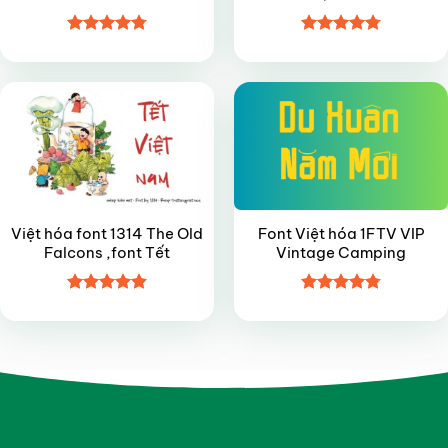
Được xếp
Được xếp
VIP
FREE
hạng
4.8
5
hạng
4.8
5
sao
sao
Việt hóa font 1314 The Old
Font Việt hóa 1FTV VIP
Falcons ,font Tết
Vintage Camping
Được xếp
Được xếp
hạng
4.9
5
hạng
4.8
5
sao
sao