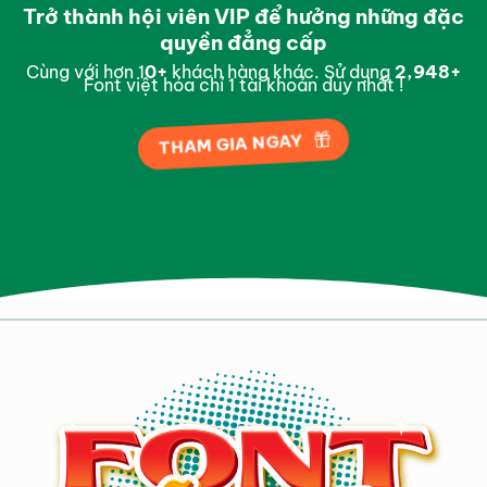
Trở thành hội viên VIP để hưởng những đặc
quyền đẳng cấp
Cùng với hơn 1
0
+
khách hàng khác. Sử dụng
2,998
+
Font việt hóa chỉ 1 tài khoản duy nhất !
THAM GIA NGAY