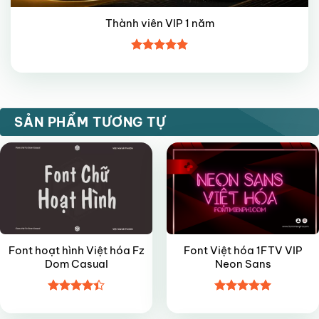
Thành viên VIP 1 năm
Được xếp
hạng
5
5
sao
FREE
VIP
SẢN PHẨM TƯƠNG TỰ
Font hoạt hình Việt hóa Fz
Font Việt hóa 1FTV VIP
Dom Casual
Neon Sans
Được xếp
Được xếp
VIP
FREE
hạng
4.4
hạng
5
5