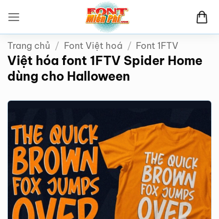
Bỏ
qua
nội
Trang chủ
/
Font Việt hoá
/
Font 1FTV
dung
Việt hóa font 1FTV Spider Home
dùng cho Halloween