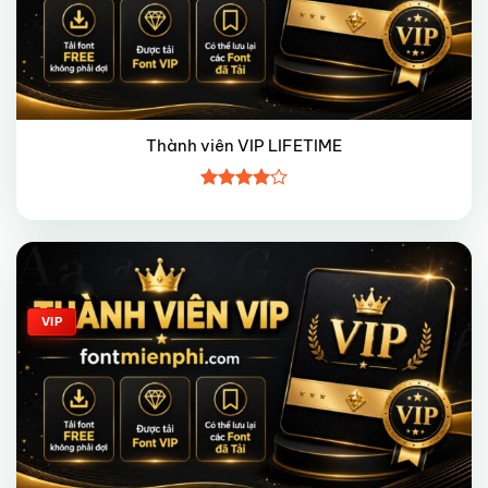
Thành viên VIP LIFETIME
Được
xếp hạng
4
5 sao
Giảm giá!
VIP