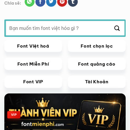
Chia sẽ:
Tìm
kiếm:
Font Việt hoá
Font chọn lọc
Font Miễn Phí
Font quảng cáo
Font VIP
Tài Khoản
Giảm giá!
VIP