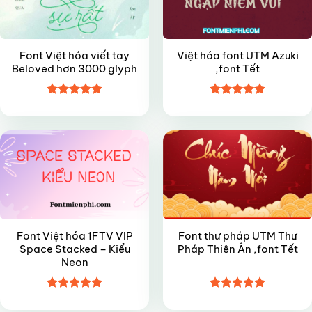
Font Việt hóa viết tay
Việt hóa font UTM Azuki
Beloved hơn 3000 glyph
,font Tết
Được xếp
Được xếp
VIP
FREE
hạng
5
5
hạng
4.9
5
sao
sao
Font Việt hóa 1FTV VIP
Font thư pháp UTM Thư
Space Stacked – Kiểu
Pháp Thiên Ân ,font Tết
Neon
Được xếp
Được xếp
hạng
5
5
hạng
5
5