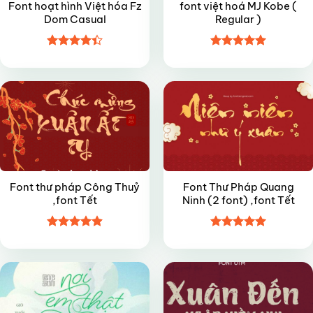
Font hoạt hình Việt hóa Fz
font việt hoá MJ Kobe (
Dom Casual
Regular )
Được xếp
Được xếp
FREE
FREE
hạng
4.4
hạng
4.95
5 sao
5 sao
Font thư pháp Công Thuỷ
Font Thư Pháp Quang
,font Tết
Ninh (2 font) ,font Tết
Được xếp
Được xếp
FREE
VIP
hạng
4.9
5
hạng
5
5
sao
sao