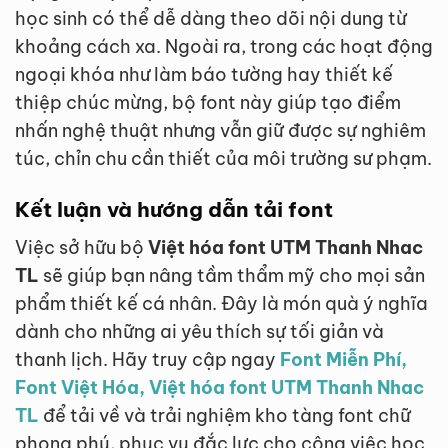
học sinh có thể dễ dàng theo dõi nội dung từ
khoảng cách xa. Ngoài ra, trong các hoạt động
ngoại khóa như làm báo tường hay thiết kế
thiệp chúc mừng, bộ font này giúp tạo điểm
nhấn nghệ thuật nhưng vẫn giữ được sự nghiêm
túc, chỉn chu cần thiết của môi trường sư phạm.
Kết luận và hướng dẫn tải font
Việc sở hữu bộ
Việt hóa font UTM Thanh Nhac
TL
sẽ giúp bạn nâng tầm thẩm mỹ cho mọi sản
phẩm thiết kế cá nhân. Đây là món quà ý nghĩa
dành cho những ai yêu thích sự tối giản và
thanh lịch. Hãy truy cập ngay
Font Miễn Phí,
Font Việt Hóa, Việt hóa font UTM Thanh Nhac
TL
để tải về và trải nghiệm kho tàng font chữ
phong phú, phục vụ đắc lực cho công việc học