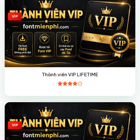
VIP
Thành viên VIP LIFETIME
Được
xếp hạng
4
5 sao
Giảm giá!
VIP