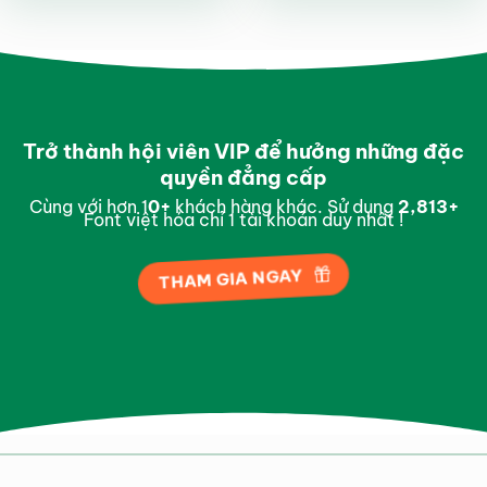
sao
sao
Trở thành hội viên VIP để hưởng những đặc
quyền đẳng cấp
Cùng với hơn 1
0
+
khách hàng khác. Sử dụng
2,987
+
Font việt hóa chỉ 1 tài khoản duy nhất !
THAM GIA NGAY