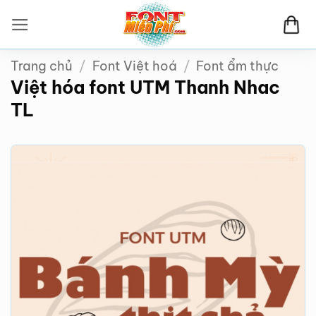
Bỏ
qua
nội
Trang chủ
/
Font Việt hoá
/
Font ẩm thực
dung
Việt hóa font UTM Thanh Nhac
TL