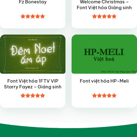
Fz Bonestay
Welcome Christmas –
Font Việt hóa Giáng sinh
Được xếp
Được xếp
VIP
FREE
hạng
4.9
5
hạng
4.8
5
sao
sao
Font Việt hóa 1FTV VIP
Font việt hóa HP-Meli
Starry Fayez – Giáng sinh
Được xếp
Được xếp
hạng
5
5
hạng
5
5
sao
sao