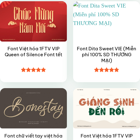
sao
sao
Font Việt hóa 1FTV VIP
Font Dita Sweet VIE (Miễn
Queen of Silence Font tết
phí 100% SD THƯƠNG
MẠI)
Được xếp
Được xếp
FREE
VIP
hạng
4.8
5
hạng
4.8
5
sao
sao
Font chữ viết tay việt hóa
Font Việt hóa 1FTV VIP