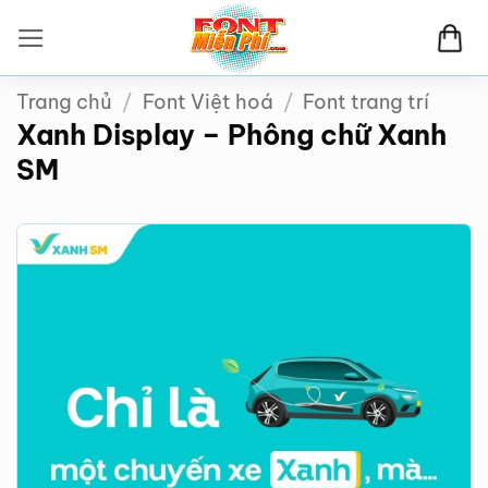
Bỏ
qua
nội
Trang chủ
/
Font Việt hoá
/
Font trang trí
dung
Xanh Display – Phông chữ Xanh
SM