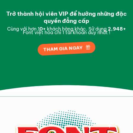
Trở thành hội viên VIP để hưởng những đặc
quyền đẳng cấp
Cùng với hơn 1
0
+
khách hàng khác. Sử dụng
2,997
+
Font việt hóa chỉ 1 tài khoản duy nhất !
THAM GIA NGAY