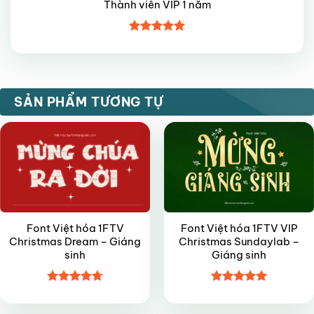
Thành viên VIP 1 năm
Được xếp
hạng
5
5
sao
VIP
VIP
SẢN PHẨM TƯƠNG TỰ
Font Việt hóa 1FTV
Font Việt hóa 1FTV VIP
Christmas Dream – Giáng
Christmas Sundaylab –
sinh
Giáng sinh
Được xếp
Được xếp
VIP
VIP
hạng
4.7
5
hạng
5
5