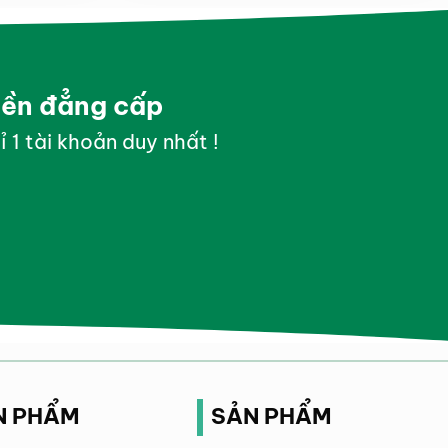
yền đẳng cấp
ỉ 1 tài khoản duy nhất !
N PHẨM
SẢN PHẨM