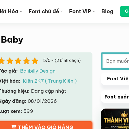
iệt Hóa
Font chủ đề
Font VIP
Blog
G
o Baby
Tìm
5/5 - (2 bình chọn)
kiếm:
Tác giả:
Balibilly Design
Font Việ
Việt hóa:
Kiên 2K7 ( Trung Kiên )
Thương hiệu:
Đang cập nhật
Font quả
Ngày đăng:
08/01/2026
VIP
Lượt xem:
599
Giảm giá!
THÊM VÀO GIỎ HÀNG