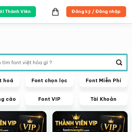
ói Thành Viên
Đăng ký / Đăng nhập
t hoá
Font chọn lọc
Font Miễn Phí
ng cáo
Font VIP
Tài Khoản
VIP
Giảm giá!