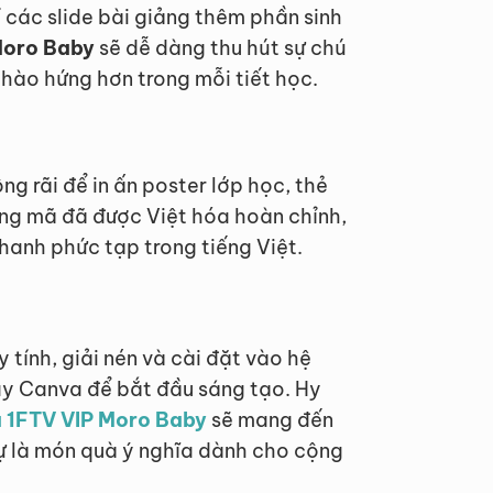
í các slide bài giảng thêm phần sinh
Moro Baby
sẽ dễ dàng thu hút sự chú
 hào hứng hơn trong mỗi tiết học.
g rãi để in ấn poster lớp học, thẻ
ng mã đã được Việt hóa hoàn chỉnh,
thanh phức tạp trong tiếng Việt.
 tính, giải nén và cài đặt vào hệ
ay Canva để bắt đầu sáng tạo. Hy
óa 1FTV VIP Moro Baby
sẽ mang đến
ự là món quà ý nghĩa dành cho cộng