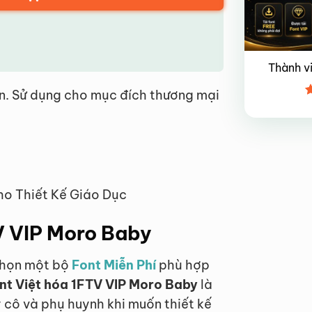
Thành v
n. Sử dụng cho mục đích thương mại
Đ
x
4
ho Thiết Kế Giáo Dục
TV VIP Moro Baby
 chọn một bộ
Font Miễn Phí
phù hợp
nt Việt hóa 1FTV VIP Moro Baby
là
cô và phụ huynh khi muốn thiết kế