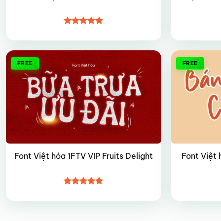
Được xếp
hạng
4.8
5
sao
FREE
FREE
Font Việt hóa 1FTV VIP Fruits Delight
Font Việt 
Được xếp
hạng
4.9
5
sao