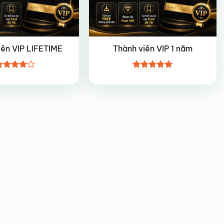
iên VIP LIFETIME
Thành viên VIP 1 năm
ược
Được xếp
ếp hạng
hạng
5
5
5 sao
sao