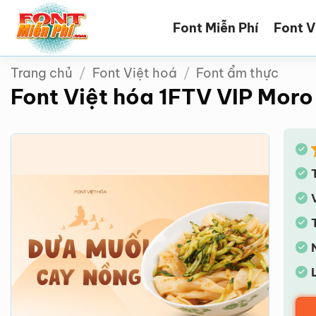
Bỏ
Font Miễn Phí
Font V
qua
nội
dung
Trang chủ
/
Font Việt hoá
/
Font ẩm thực
Font Việt hóa 1FTV VIP Mor