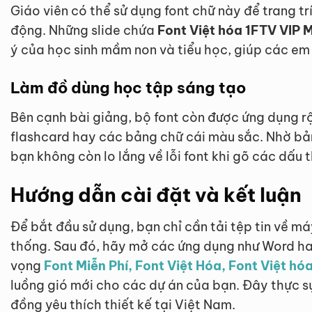
Giáo viên có thể sử dụng font chữ này để trang tr
động. Những slide chứa
Font Việt hóa 1FTV VIP 
ý của học sinh mầm non và tiểu học, giúp các em
Làm đồ dùng học tập sáng tạo
Bên cạnh bài giảng, bộ font còn được ứng dụng rộn
flashcard hay các bảng chữ cái màu sắc. Nhờ bả
bạn không còn lo lắng về lỗi font khi gõ các dấu 
Hướng dẫn cài đặt và kết luận
Để bắt đầu sử dụng, bạn chỉ cần tải tệp tin về máy
thống. Sau đó, hãy mở các ứng dụng như Word h
vọng
Font Miễn Phí, Font Việt Hóa, Font Việt h
luồng gió mới cho các dự án của bạn. Đây thực s
đồng yêu thích thiết kế tại Việt Nam.