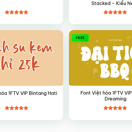
Stacked – Kiểu N
Được xếp
Được xếp
hạng
4.7
5
hạng
5
5
sao
sao
FREE
Font Việt hóa 1FTV VIP
hóa 1FTV VIP Bintang Hati
Dreaming
Được xếp
Được xếp
hạng
4.95
hạng
5
5
5 sao
sao