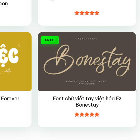
eon
Được xếp
hạng
4.8
5
sao
FREE
 Forever
Font chữ viết tay việt hóa Fz
Bonestay
Được xếp
hạng
4.9
5
sao