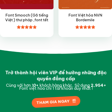
Font Smooch (Gõ tiếng
Font Việt hóa NVN
Việt ) thư pháp ,font tết
Bordemile
Được xếp
Được xếp
hạng
4.8
5
hạng
4.9
5
sao
sao
Trở thành hội viên VIP để hưởng những đặc
quyền đẳng cấp
Cùng với hơn 1
0
+
khách hàng khác. Sử dụng
2,996
+
Font việt hóa chỉ 1 tài khoản duy nhất !
THAM GIA NGAY