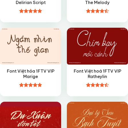
Delirian Script
The Melody
Được xếp
Được xếp
VIP
VIP
hạng
5
5
hạng
4.45
sao
5 sao
Font Việt hóa 1FTV VIP
Font Việt hoá 1FTV VIP
Marige
Ratheylin
Được xếp
Được xếp
FREE
VIP
hạng
4.85
hạng
4.5
5 sao
5 sao