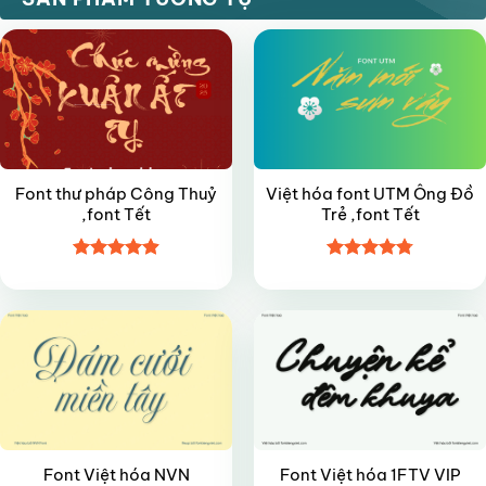
Font thư pháp Công Thuỷ
Việt hóa font UTM Ông Đồ
,font Tết
Trẻ ,font Tết
Được xếp
Được xếp
VIP
VIP
hạng
4.9
5
hạng
4.8
5
sao
sao
Font Việt hóa NVN
Font Việt hóa 1FTV VIP