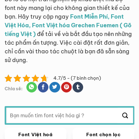
font này mang lại cho không gian thiết kế của
bạn. Hãy truy cập ngay
Font Miễn Phí, Font
Việt Hóa, Font Việt hóa Grechen Fuemen ( Gõ
tiếng Việt )
để tải về và bắt đầu tạo nên những
tác phẩm ấn tượng. Việc cài đặt rất đơn giản,
chỉ cần vài thao tác chuột là bạn đã sẵn sàng
sử dụng.
4.7/5 - (7 bình chọn)
Chia sẽ:
Tìm
kiếm:
Font Việt hoá
Font chọn lọc