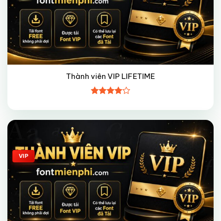
Thành viên VIP LIFETIME
Được
xếp hạng
4
5 sao
Giảm giá!
VIP