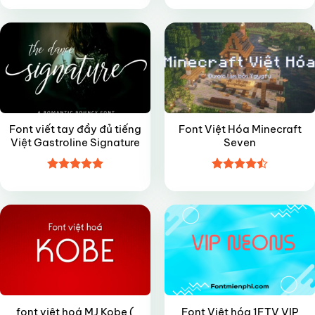
hạng
4.5
hạng
4.35
5 sao
5 sao
Font viết tay đầy đủ tiếng
Font Việt Hóa Minecraft
Việt Gastroline Signature
Seven
Được xếp
Được xếp
FREE
VIP
hạng
5
5
hạng
4.5
sao
5 sao
font việt hoá MJ Kobe (
Font Việt hóa 1FTV VIP