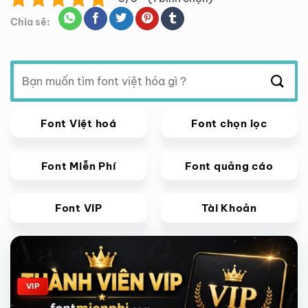
Chia sẽ:
Tìm
kiếm:
Font Việt hoá
Font chọn lọc
Font Miễn Phí
Font quảng cáo
Font VIP
Tài Khoản
Giảm giá!
VIP