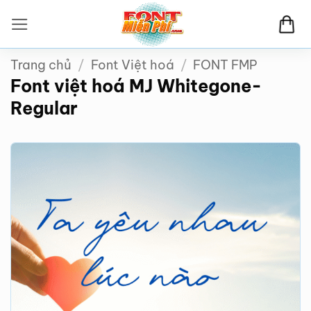
Bỏ
qua
nội
Trang chủ
/
Font Việt hoá
/
FONT FMP
dung
Font việt hoá MJ Whitegone-
Regular