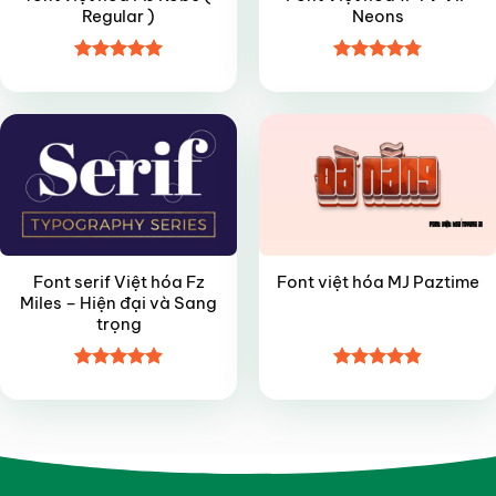
Regular )
Neons
Được xếp
Được xếp
FREE
FREE
hạng
4.95
hạng
4.8
5
5 sao
sao
Font serif Việt hóa Fz
Font việt hóa MJ Paztime
Miles – Hiện đại và Sang
trọng
Được xếp
Được xếp
hạng
4.9
5
hạng
4.85
sao
5 sao