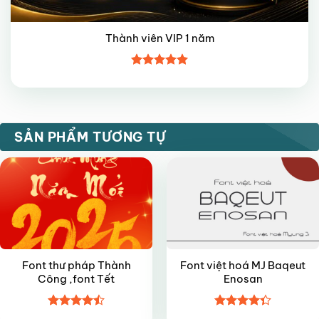
Thành viên VIP 1 năm
Được xếp
hạng
5
5
sao
FREE
FREE
SẢN PHẨM TƯƠNG TỰ
Font thư pháp Thành
Font việt hoá MJ Baqeut
Công ,font Tết
Enosan
Được xếp
Được xếp
FREE
VIP