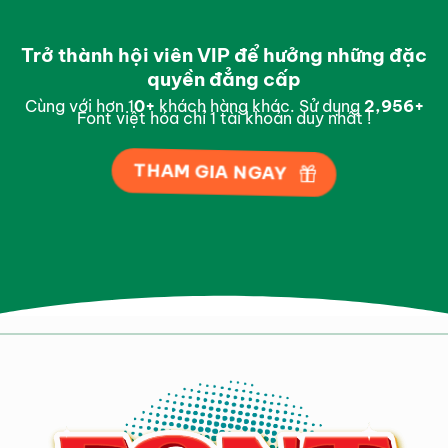
Trở thành hội viên VIP để hưởng những đặc
quyền đẳng cấp
Cùng với hơn 1
0
+
khách hàng khác. Sử dụng
2,997
+
Font việt hóa chỉ 1 tài khoản duy nhất !
THAM GIA NGAY