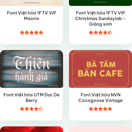
Font Việt hóa 1FTV VIP
Font Việt hóa 1FTV VIP
Maorin
Christmas Sundaylab –
Giáng sinh
Được xếp
Được xếp
VIP
VIP
hạng
4.9
5
hạng
4.45
sao
5 sao
Font Việt hóa UTM Duc De
Font Việt hóa NVN
Berry
Cocogoose Vintage
Được xếp
Được xếp
VIP
VIP
hạng
4.35
hạng
4.85
5 sao
5 sao