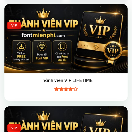
Giảm giá!
VIP
Thành viên VIP LIFETIME
Được
xếp hạng
4
5 sao
Giảm giá!
VIP