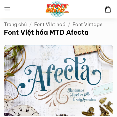
Bỏ
qua
nội
Trang chủ
/
Font Việt hoá
/
Font Vintage
dung
Font Việt hóa MTD Afecta