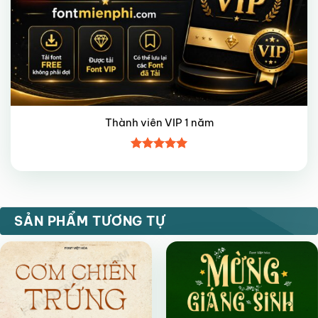
Thành viên VIP 1 năm
Được xếp
hạng
5
5
sao
VIP
VIP
SẢN PHẨM TƯƠNG TỰ