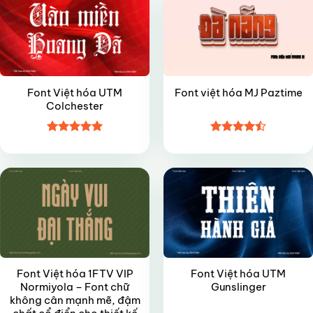
Font Việt hóa UTM
Font việt hóa MJ Paztime
Colchester
Được xếp
Được xếp
VIP
VIP
hạng
4.95
hạng
4.5
5 sao
5 sao
Font Việt hóa 1FTV VIP
Font Việt hóa UTM
Normiyola – Font chữ
Gunslinger
không cân mạnh mẽ, đậm