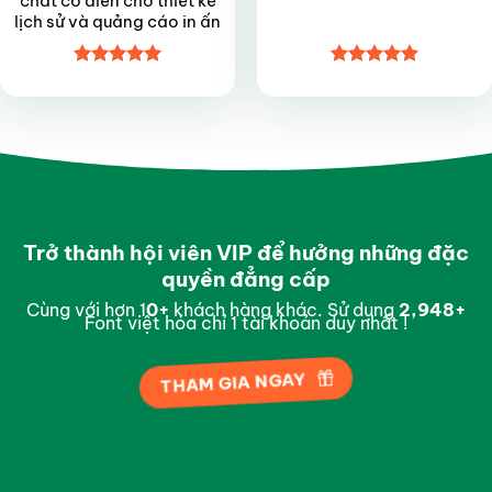
chất cổ điển cho thiết kế
lịch sử và quảng cáo in ấn
Được xếp
Được xếp
hạng
4.95
hạng
4.9
5
5 sao
sao
Trở thành hội viên VIP để hưởng những đặc
quyền đẳng cấp
Cùng với hơn 1
0
+
khách hàng khác. Sử dụng
2,997
+
Font việt hóa chỉ 1 tài khoản duy nhất !
THAM GIA NGAY