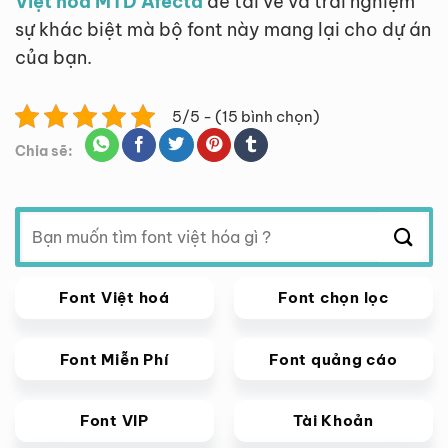
Việt hóa MTD Afecta
để tải về và trải nghiệm
sự khác biệt mà bộ font này mang lại cho dự án
của bạn.
5/5 - (15 bình chọn)
Chia sẽ:
Tìm
kiếm:
Font Việt hoá
Font chọn lọc
Font Miễn Phí
Font quảng cáo
Font VIP
Tài Khoản