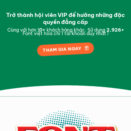
Trở thành hội viên VIP để hưởng những đặc
quyền đẳng cấp
Cùng với hơn 1
0
+
khách hàng khác. Sử dụng
2,996
+
Font việt hóa chỉ 1 tài khoản duy nhất !
THAM GIA NGAY