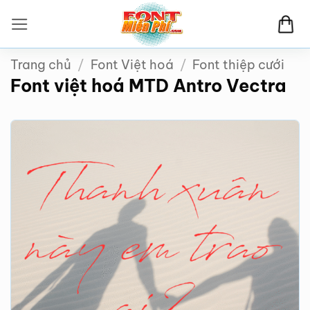
Bỏ
qua
nội
Trang chủ
/
Font Việt hoá
/
Font thiệp cưới
dung
Font việt hoá MTD Antro Vectra