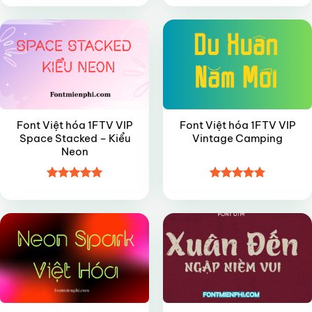
hạng
4.45
hạng
4.5
5 sao
5 sao
Font Việt hóa 1FTV VIP
Font Việt hóa 1FTV VIP
Space Stacked – Kiểu
Vintage Camping
Neon
Được xếp
Được xếp
VIP
VIP
hạng
5
5
hạng
4.8
5
sao
sao