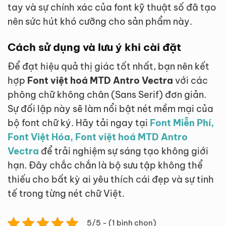
tay và sự chính xác của font kỹ thuật số đã tạo
nên sức hút khó cưỡng cho sản phẩm này.
Cách sử dụng và lưu ý khi cài đặt
Để đạt hiệu quả thị giác tốt nhất, bạn nên kết
hợp
Font việt hoá MTD Antro Vectra
với các
phông chữ không chân (Sans Serif) đơn giản.
Sự đối lập này sẽ làm nổi bật nét mềm mại của
bộ font chữ ký. Hãy tải ngay tại
Font Miễn Phí,
Font Việt Hóa, Font việt hoá MTD Antro
Vectra
để trải nghiệm sự sáng tạo không giới
hạn. Đây chắc chắn là bộ sưu tập không thể
thiếu cho bất kỳ ai yêu thích cái đẹp và sự tinh
tế trong từng nét chữ Việt.
5/5 - (1 bình chọn)