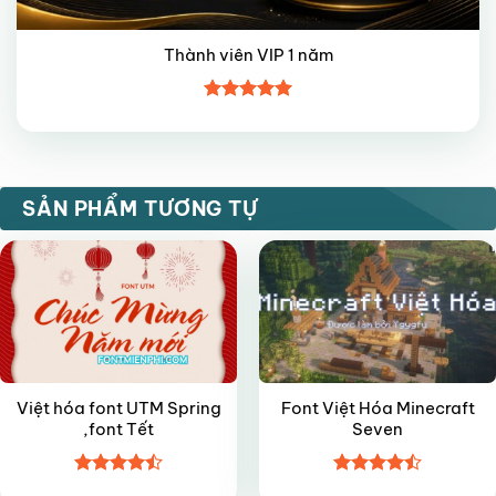
Thành viên VIP 1 năm
Được xếp
hạng
5
5
sao
VIP
VIP
SẢN PHẨM TƯƠNG TỰ
Việt hóa font UTM Spring
Font Việt Hóa Minecraft
,font Tết
Seven
Được xếp
Được xếp
VIP
FREE