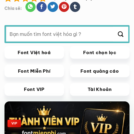
Chia sẽ:
Tìm
kiếm:
Font Việt hoá
Font chọn lọc
Font Miễn Phí
Font quảng cáo
Font VIP
Tài Khoản
Giảm giá!
VIP