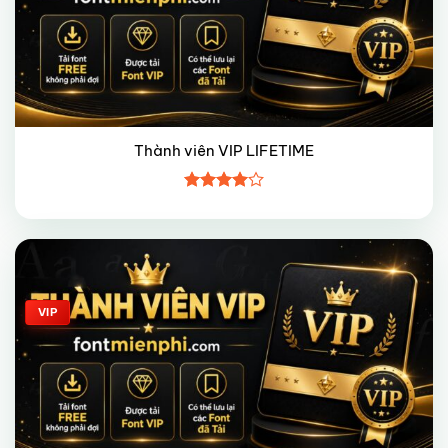
Thành viên VIP LIFETIME
Được
xếp hạng
4
5 sao
Giảm giá!
VIP