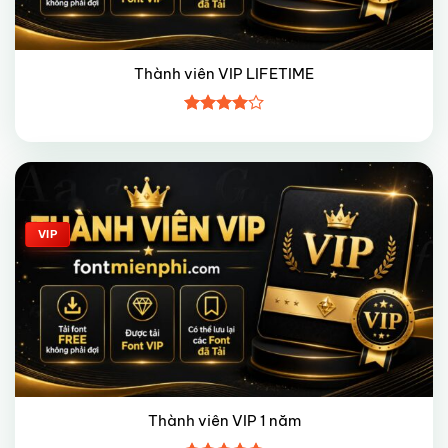
Thành viên VIP LIFETIME
Được
xếp hạng
4
5 sao
Giảm giá!
VIP
Thành viên VIP 1 năm