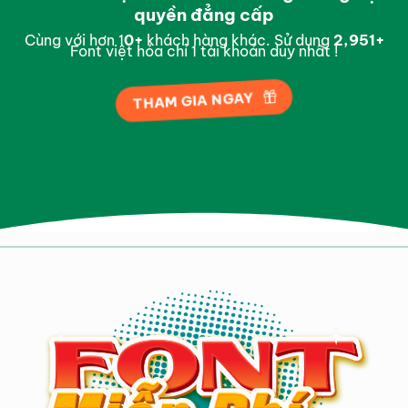
quyền đẳng cấp
Cùng với hơn 1
0
+
khách hàng khác. Sử dụng
2,996
+
Font việt hóa chỉ 1 tài khoản duy nhất !
THAM GIA NGAY