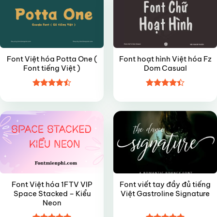
Font Việt hóa Potta One (
Font hoạt hình Việt hóa Fz
Font tiếng Việt )
Dom Casual
Được xếp
Được xếp
VIP
FREE
hạng
4.5
hạng
4.4
5 sao
5 sao
Font Việt hóa 1FTV VIP
Font viết tay đầy đủ tiếng
Space Stacked – Kiểu
Việt Gastroline Signature
Neon