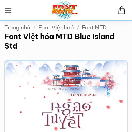
Bỏ
qua
nội
Trang chủ
/
Font Việt hoá
/
Font MTD
dung
Font Việt hóa MTD Blue Island
Std