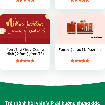
Được xếp
Được xếp
FREE
FREE
hạng
5
5
hạng
5
5
sao
sao
Font Thư Pháp Quang
Font việt hóa MJ Paztime
Ninh (2 font) ,font Tết
Được xếp
Được xếp
hạng
5
5
hạng
4.85
sao
5 sao
Trở thành hội viên VIP để hưởng những đặc