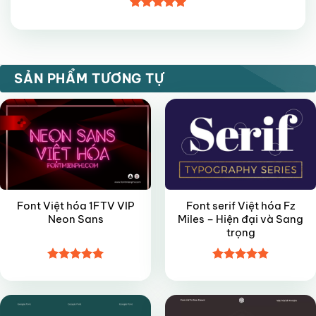
Được xếp
hạng
5
5
sao
VIP
FREE
SẢN PHẨM TƯƠNG TỰ
Font Việt hóa 1FTV VIP
Font serif Việt hóa Fz
Neon Sans
Miles – Hiện đại và Sang
trọng
Được xếp
Được xếp
FREE
FREE
hạng
5
5
hạng
4.9
5
sao
sao