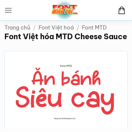
Bỏ
qua
nội
Trang chủ
/
Font Việt hoá
/
Font MTD
dung
Font Việt hóa MTD Cheese Sauce