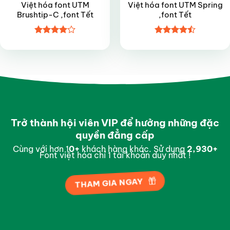
Việt hóa font UTM
Việt hóa font UTM Spring
Brushtip-C ,font Tết
,font Tết
Được
Được xếp
xếp hạng
hạng
4.45
4
5 sao
5 sao
Trở thành hội viên VIP để hưởng những đặc
quyền đẳng cấp
Cùng với hơn 1
0
+
khách hàng khác. Sử dụng
2,994
+
Font việt hóa chỉ 1 tài khoản duy nhất !
THAM GIA NGAY