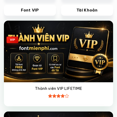
Font VIP
Tài Khoản
Giảm giá!
VIP
Thành viên VIP LIFETIME
Được
xếp hạng
4
5 sao
Giảm giá!