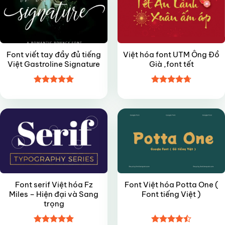
Font viết tay đầy đủ tiếng
Việt hóa font UTM Ông Đồ
Việt Gastroline Signature
Già ,font tết
Được xếp
Được xếp
FREE
FREE
hạng
5
5
hạng
4.7
5
sao
sao
Font serif Việt hóa Fz
Font Việt hóa Potta One (
Miles – Hiện đại và Sang
Font tiếng Việt )
trọng