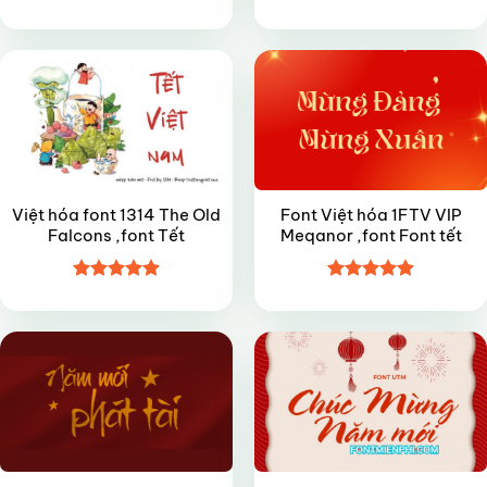
Được xếp
Được xếp
VIP
VIP
hạng
4.9
5
hạng
4.5
sao
5 sao
Việt hóa font 1314 The Old
Font Việt hóa 1FTV VIP
Falcons ,font Tết
Meqanor ,font Font tết
Được xếp
Được xếp
FREE
VIP
hạng
4.9
5
hạng
4.9
5
sao
sao