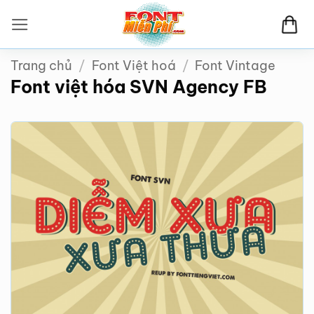
Bỏ
qua
nội
Trang chủ
/
Font Việt hoá
/
Font Vintage
dung
Font việt hóa SVN Agency FB