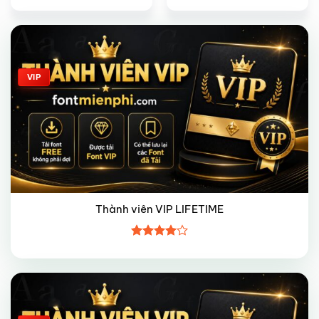
Giảm giá!
VIP
Thành viên VIP LIFETIME
Được
xếp hạng
4
5 sao
Giảm giá!