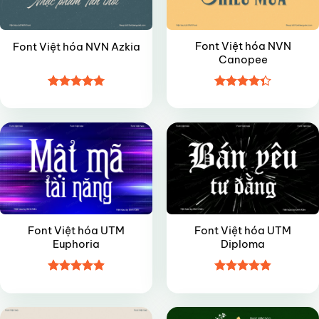
Font Việt hóa NVN
Font Việt hóa NVN Azkia
Canopee
Được xếp
Được xếp
VIP
VIP
hạng
4.95
hạng
4.35
5 sao
5 sao
Font Việt hóa UTM
Font Việt hóa UTM
Euphoria
Diploma
Được xếp
Được xếp
VIP
VIP
hạng
4.9
5
hạng
4.85
sao
5 sao