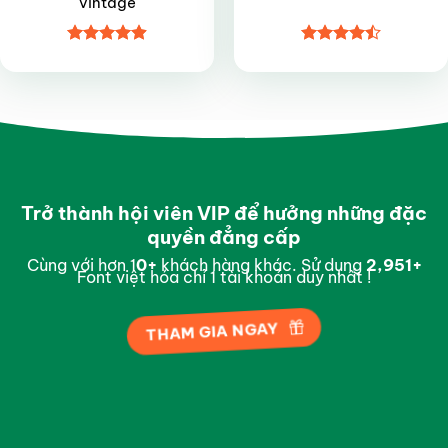
vintage
Được xếp
Được xếp
hạng
4.9
5
hạng
4.5
sao
5 sao
Trở thành hội viên VIP để hưởng những đặc
quyền đẳng cấp
Cùng với hơn 1
0
+
khách hàng khác. Sử dụng
2,996
+
Font việt hóa chỉ 1 tài khoản duy nhất !
THAM GIA NGAY