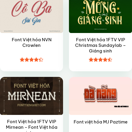
Font Việt hóa NVN
Font Việt hóa 1FTV VIP
Crowlen
Christmas Sundaylab –
Giáng sinh
Được xếp
Được xếp
VIP
VIP
hạng
4.35
hạng
4.45
5 sao
5 sao
Font Việt hóa 1FTV VIP
Font việt hóa MJ Paztime
Mirnean – Font Việt hóa