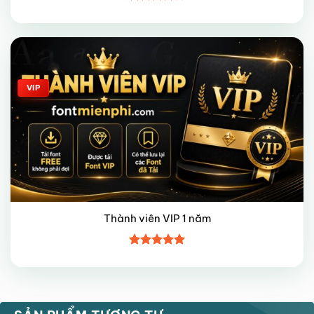
Được
xếp hạng
4
5 sao
Giảm giá!
VIP
Thành viên VIP 1 năm
Được xếp
hạng
5
5
sao
VIP
VIP