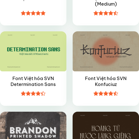
(Medium)
Được xếp
Được xếp
FREE
VIP
hạng
4.85
hạng
4.5
5 sao
5 sao
Font Việt hóa SVN
Font Việt hóa SVN
Determination Sans
Konfuciuz
Được xếp
Được xếp
VIP
VIP
hạng
4.35
hạng
4.45
5 sao
5 sao