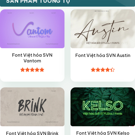
SẢN PHẨM TƯƠNG TỰ
Font Việt hóa SVN
Font Việt hóa SVN Austin
Vantom
Được xếp
Được xếp
VIP
VIP
hạng
4.85
hạng
4.35
5 sao
5 sao
Font Việt hóa SVN Kelso
Font Việt hóa SVN Brink