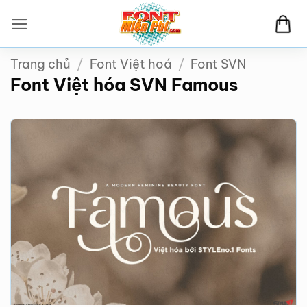
Bỏ
qua
nội
Trang chủ
/
Font Việt hoá
/
Font SVN
dung
Font Việt hóa SVN Famous