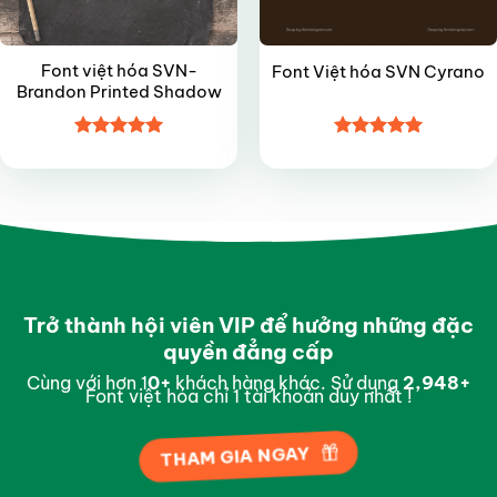
Font việt hóa SVN-
Font Việt hóa SVN Cyrano
Brandon Printed Shadow
Được xếp
Được xếp
hạng
5
5
hạng
5
5
sao
sao
Trở thành hội viên VIP để hưởng những đặc
quyền đẳng cấp
Cùng với hơn 1
0
+
khách hàng khác. Sử dụng
2,997
+
Font việt hóa chỉ 1 tài khoản duy nhất !
THAM GIA NGAY