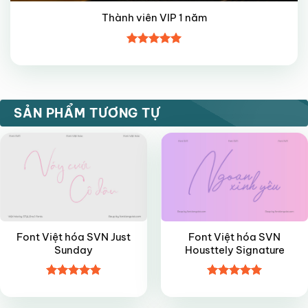
Thành viên VIP 1 năm
Được xếp
hạng
5
5
sao
FREE
VIP
SẢN PHẨM TƯƠNG TỰ
Font Việt hóa SVN Just
Font Việt hóa SVN
Sunday
Housttely Signature
Được xếp
Được xếp
VIP
VIP
hạng
4.85
hạng
5
5