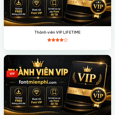
Thành viên VIP LIFETIME
Được
xếp hạng
4
5 sao
Giảm giá!
VIP