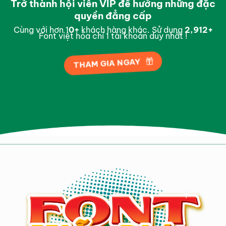
Trở thành hội viên VIP để hưởng những đặc
quyền đẳng cấp
Cùng với hơn 1
0
+
khách hàng khác. Sử dụng
2,994
+
Font việt hóa chỉ 1 tài khoản duy nhất !
THAM GIA NGAY