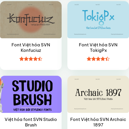
5 sao
sao
Font Việt hóa SVN
Font Việt hóa SVN
Konfuciuz
TokigPx
Được xếp
Được xếp
FREE
VIP
hạng
4.45
hạng
4.4
5 sao
5 sao
Việt hóa font SVN Studio
Font Việt hóa SVN Archaic
Brush
1897