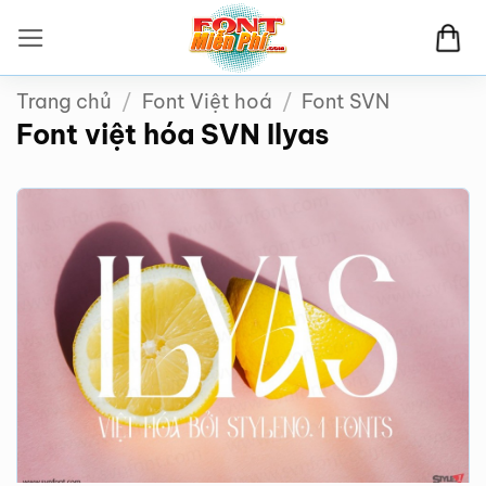
Bỏ
qua
nội
Trang chủ
/
Font Việt hoá
/
Font SVN
dung
Font việt hóa SVN Ilyas