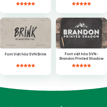
Được xếp
Được xếp
VIP
VIP
hạng
5
5
hạng
4.9
5
sao
sao
Font việt hóa SVN-
Font Việt hóa SVN Brink
Brandon Printed Shadow
Được xếp
Được xếp
hạng
4.85
hạng
5
5
5 sao
sao