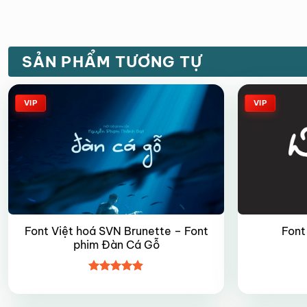
SẢN PHẨM TƯƠNG TỰ
VIP
VIP
Font Việt hoá SVN Brunette – Font
Font
phim Đàn Cá Gỗ
Được xếp
hạng
4.9
5
sao