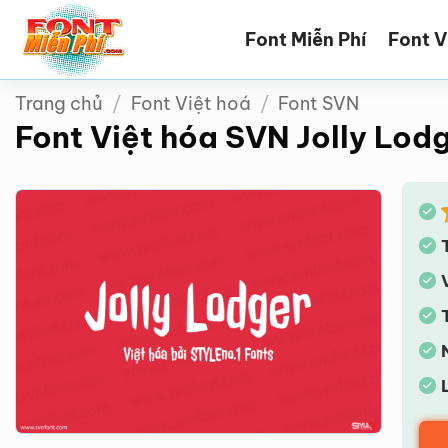
Bỏ
Font Miễn Phí
Font V
qua
nội
dung
Trang chủ
/
Font Việt hoá
/
Font SVN
Font Việt hóa SVN Jolly Lod