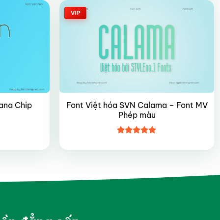
VIP
ana Chip
Font Việt hóa SVN Calama – Font MV
Phép màu
Được xếp
hạng
5
5
sao