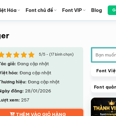
iệt Hóa
Font chủ đề
Font VIP
Blog
G
ger
Tìm
5/5 - (17 bình chọn)
kiếm:
Tác giả:
Đang cập nhật
Font Việ
Việt hóa:
Đang cập nhật
Thương hiệu:
Đang cập nhật
Font quả
Ngày đăng:
28/01/2026
VIP
Lượt xem:
257
Giảm giá!
THÊM VÀO GIỎ HÀNG