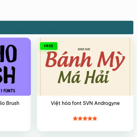
FREE
io Brush
Việt hóa font SVN Androgyne
Được xếp
hạng
5
5
sao