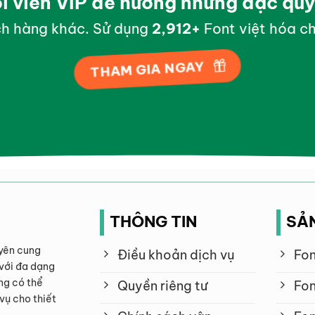
ội viên VIP để hưởng những đặc qu
h hàng khác. Sử dụng
2,998
+
Font việt hóa ch
THAM GIA NGAY
THÔNG TIN
SẢ
yên cung
Điều khoản dịch vụ
Fon
với đa dạng
ng có thể
Quyền riêng tư
Fon
vụ cho thiết