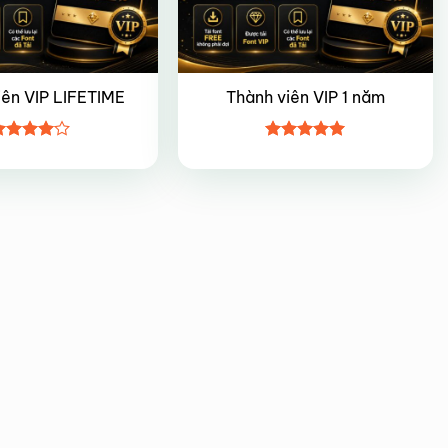
iên VIP LIFETIME
Thành viên VIP 1 năm
ược
Được xếp
ếp hạng
hạng
5
5
5 sao
sao