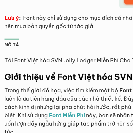
Lưu ý
:
Font này chỉ sử dụng cho mục đích cá nhâ
nên mua bản quyền gốc từ tác giả.
MÔ TẢ
Tải Font Việt hóa SVN Jolly Lodger Miễn Phí Cho
Giới thiệu về Font Việt hóa SVN
Trong thế giới đồ họa, việc tìm kiếm một bộ
Font
luôn là ưu tiên hàng đầu của các nhà thiết kế. 
cách kinh dị nhưng lại pha chút hài hước, rất ph
biệt. Khi sử dụng
Font Miễn Phí
này, bạn sẽ nhận 
uốn lượn đầy ngẫu hứng giúp tác phẩm trở nên số
tức.