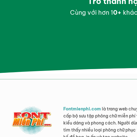
Trở thành h
Cùng với hơn 1
0
+
khác
Fontmienphi.com
là trang web chu
cấp bộ sưu tập phông chữ miễn phí 
kiểu dáng và phong cách. Người dù
tìm thấy nhiều loại phông chữ phục 
kế đồ họa, in ấn và tạo website.