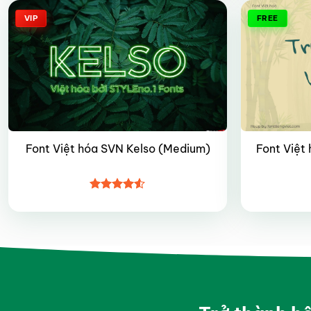
VIP
FREE
Font Việt hóa SVN Kelso (Medium)
Font Việt 
Được xếp
hạng
4.5
5 sao