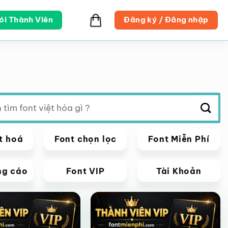
ói Thành Viên
Đăng ký / Đăng nhập
t hoá
Font chọn lọc
Font Miễn Phí
ng cáo
Font VIP
Tài Khoản
VIP
Giảm giá!