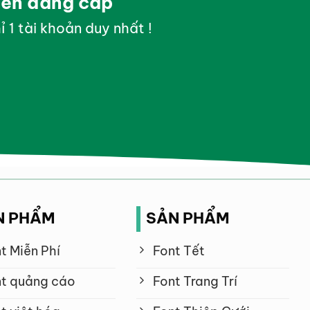
yền đẳng cấp
ỉ 1 tài khoản duy nhất !
N PHẨM
SẢN PHẨM
t Miễn Phí
Font Tết
t quảng cáo
Font Trang Trí