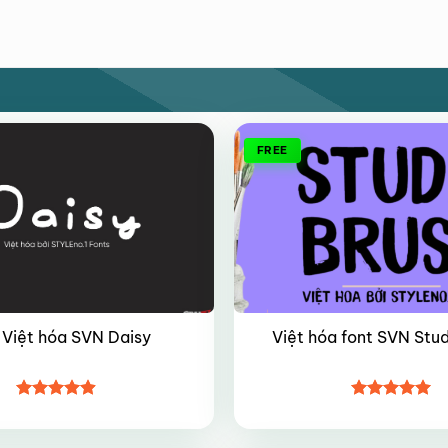
FREE
 Việt hóa SVN Daisy
Việt hóa font SVN Stud
Được xếp
Được xếp
hạng
4.85
hạng
5
5
5 sao
sao