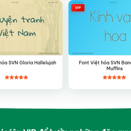
VIP
Font Việt hóa SVN Ban
hóa SVN Gloria Hallelujah
Muffins
Được xếp
Được xếp
hạng
4.95
hạng
4.95
5 sao
5 sao