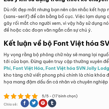
Dù rất đẹp mắt nhưng bạn nên cân nhắc kết hợp 
(sans-serif) để cân bằng bố cục. Việc lạm dụng q
gây rối mắt cho người xem, vì vậy hãy sử dụng nó
đề hoặc các đoạn văn ngắn cần sự chú ý.
Kết luận về bộ Font Việt hóa S
Hy vọng rằng bộ phông chữ này sẽ mang lại ngu
tới của bạn. Đừng quên truy cập thường xuyên đ
Phí, Font Việt Hóa, Font Việt hóa SVN Jolly Lod
kho tàng chữ viết phong phú chính là chìa khóa
họa mang đậm dấu ấn cá nhân và chuyên nghiệp 
5/5 - (17 bình chọn)
Chia sẽ: