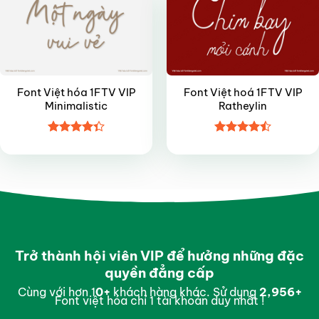
Font Việt hóa 1FTV VIP
Font Việt hoá 1FTV VIP
Minimalistic
Ratheylin
Được xếp
Được xếp
hạng
4.35
hạng
4.5
5 sao
5 sao
Trở thành hội viên VIP để hưởng những đặc
quyền đẳng cấp
Cùng với hơn 1
0
+
khách hàng khác. Sử dụng
2,997
+
Font việt hóa chỉ 1 tài khoản duy nhất !