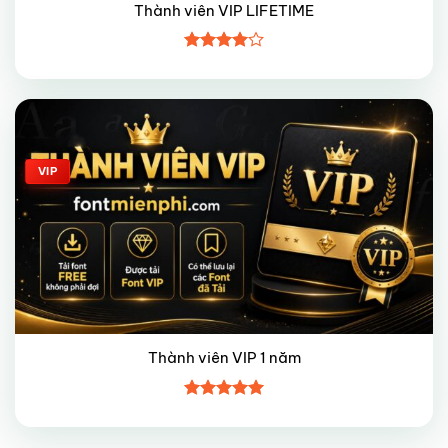
Thành viên VIP LIFETIME
Được
xếp hạng
4
5 sao
Giảm giá!
VIP
Thành viên VIP 1 năm
Được xếp
hạng
5
5
sao