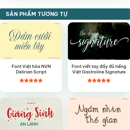
VIP
FREE
SẢN PHẨM TƯƠNG TỰ
Font Việt hóa NVN
Font viết tay đầy đủ tiếng
Delirian Script
Việt Gastroline Signature
Được xếp
Được xếp
VIP
VIP
hạng
5
5
hạng
5
5
sao
sao