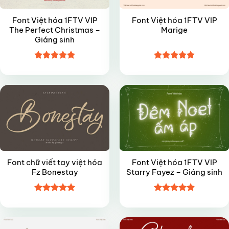
Font Việt hóa 1FTV VIP
Font Việt hóa 1FTV VIP
The Perfect Christmas –
Marige
Giáng sinh
Được xếp
Được xếp
FREE
VIP
hạng
4.95
hạng
4.85
5 sao
5 sao
Font chữ viết tay việt hóa
Font Việt hóa 1FTV VIP
Fz Bonestay
Starry Fayez – Giáng sinh
Được xếp
Được xếp
VIP
VIP
hạng
4.9
5
hạng
4.85
sao
5 sao