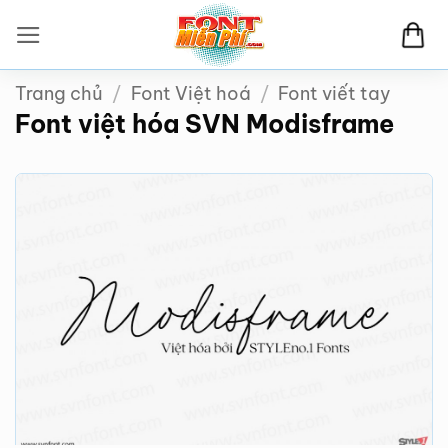
Bỏ
qua
nội
Trang chủ
/
Font Việt hoá
/
Font viết tay
dung
Font việt hóa SVN Modisframe