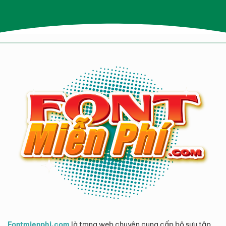
Fontmienphi.com
là trang web chuyên cung cấp bộ sưu tập