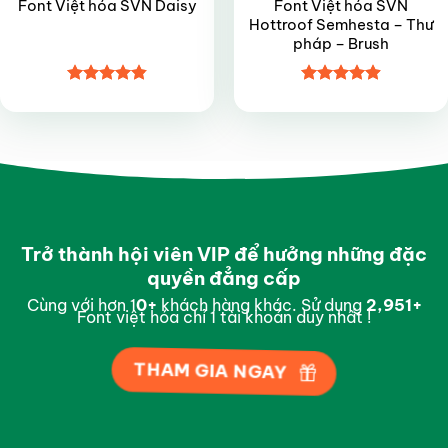
Font Việt hóa SVN
Font Việt hóa SVN Daisy
Hottroof Semhesta – Thư
pháp – Brush
Được xếp
Được xếp
hạng
4.85
hạng
4.9
5
5 sao
sao
Trở thành hội viên VIP để hưởng những đặc
quyền đẳng cấp
Cùng với hơn 1
0
+
khách hàng khác. Sử dụng
2,996
+
Font việt hóa chỉ 1 tài khoản duy nhất !
THAM GIA NGAY