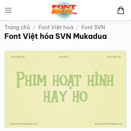
Bỏ
qua
nội
Trang chủ
/
Font Việt hoá
/
Font SVN
dung
Font Việt hóa SVN Mukadua