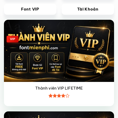
Font VIP
Tài Khoản
Giảm giá!
VIP
Thành viên VIP LIFETIME
Được
xếp hạng
4
5 sao
Giảm giá!