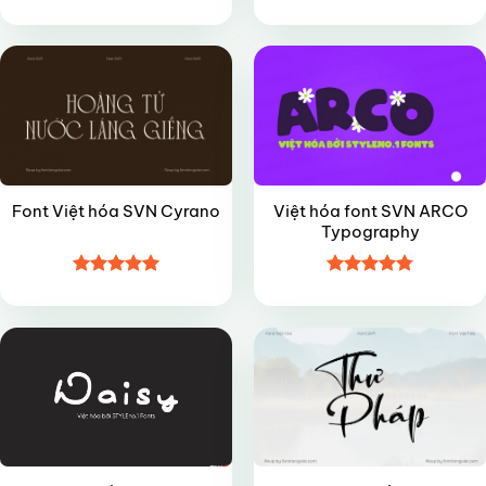
Được xếp
Được xếp
VIP
FREE
hạng
5
5
hạng
4.85
sao
5 sao
Việt hóa font SVN ARCO
Font Việt hóa SVN Cyrano
Typography
Được xếp
Được xếp
VIP
FREE
hạng
5
5
hạng
4.8
5
sao
sao