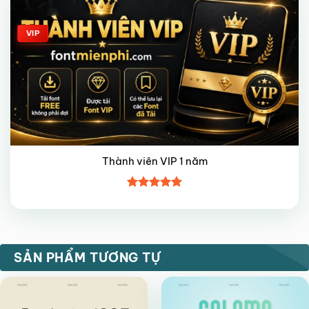
VIP
Thành viên VIP 1 năm
Được xếp
hạng
5
5
sao
VIP
VIP
SẢN PHẨM TƯƠNG TỰ