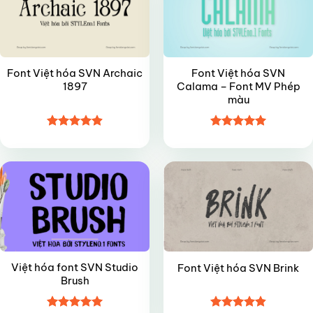
Font Việt hóa SVN Archaic
Font Việt hóa SVN
1897
Calama – Font MV Phép
màu
Được xếp
Được xếp
FREE
VIP
hạng
4.9
5
hạng
5
5
sao
sao
Việt hóa font SVN Studio
Font Việt hóa SVN Brink
Brush