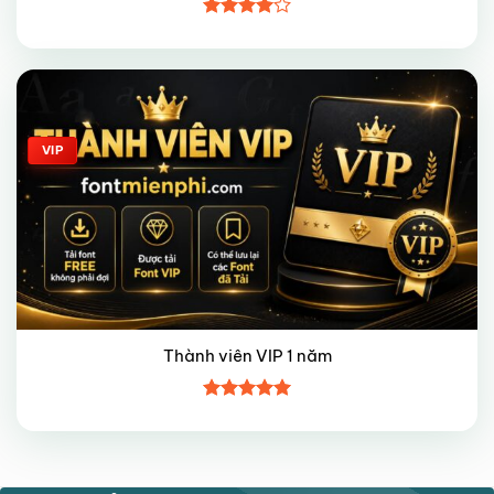
Được
xếp hạng
4
5 sao
Giảm giá!
VIP
Thành viên VIP 1 năm
Được xếp
hạng
5
5
sao