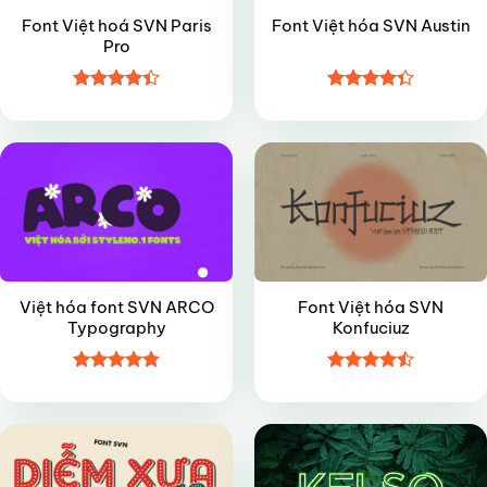
Font Việt hoá SVN Paris
Font Việt hóa SVN Austin
Pro
Được xếp
Được xếp
FREE
VIP
hạng
4.4
hạng
4.35
5 sao
5 sao
Việt hóa font SVN ARCO
Font Việt hóa SVN
Typography
Konfuciuz
Được xếp
Được xếp
FREE
VIP
hạng
4.8
5
hạng
4.45
sao
5 sao