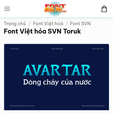
Bỏ
qua
nội
Trang chủ
/
Font Việt hoá
/
Font SVN
dung
Font Việt hóa SVN Toruk