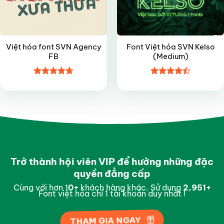
Việt hóa font SVN Agency
Font Việt hóa SVN Kelso
FB
(Medium)
Được xếp
Được xếp
hạng
4.7
5
hạng
4.5
sao
5 sao
Trở thành hội viên VIP để hưởng những đặc
quyền đẳng cấp
Cùng với hơn 1
0
+
khách hàng khác. Sử dụng
2,996
+
Font việt hóa chỉ 1 tài khoản duy nhất !
THAM GIA NGAY