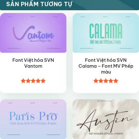
VIP
VIP
SẢN PHẨM TƯƠNG TỰ
Font Việt hóa SVN
Font Việt hóa SVN
Vantom
Calama – Font MV Phép
màu
Được xếp
Được xếp
VIP
VIP
hạng
4.85
hạng
5
5
5 sao
sao